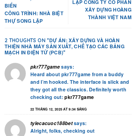
LẬP CÔNG TY CỔ PHẦN
BIỂN
XÂY DỰNG HOÀNG
CÔNG TRÌNH: NHÀ BIỆT
THÀNH VIỆT NAM
THỰ SONG LẬP
DỰ ÁN: XÂY DỰNG VÀ HOÀN
2 THOUGHTS ON “
THIỆN NHÀ MÁY SẢN XUẤT, CHẾ TẠO CÁC BẢNG
MẠCH IN ĐIỆN TỬ (PCB)
”
pkr777game
says:
Heard about pkr777game from a buddy
and I’m hooked. The interface is slick and
they got all the classics. Definitely worth
checking out:
pkr777game
22 THÁNG 12, 2025 AT 9:34 SÁNG
tylecacuoc188bet
says:
Alright, folks, checking out