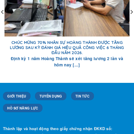
CHÚC MỪNG 70% NHÂN SỰ HOÀNG THÀNH ĐƯỢC TĂNG
LƯƠNG SAU KỲ ĐÁNH GIÁ HIỆU QUẢ CÔNG VIỆC 6 THÁNG
ĐẦU NĂM 2026.
Định kỳ 1 năm Hoàng Thành sẽ xét tăng lương 2 lần và
hôm nay [...]
GIỚI THIỆU
TUYỂN DỤNG
TIN TỨC
HỒ SƠ NĂNG LỰC
Thành lập và hoạt động theo giấy chứng nhận ĐKKD số: