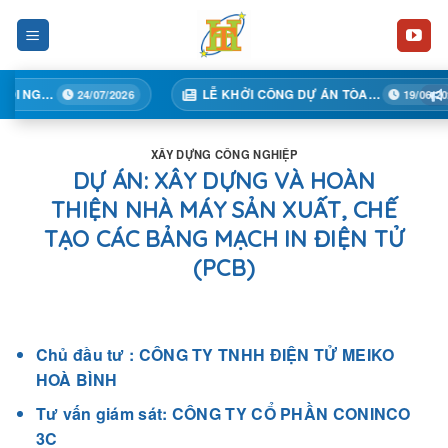
Skip
to
content
LỄ KHỞI CÔNG DỰ ÁN TÒA 02A – TRUNG TÂM THƯƠNG MẠI HỒNG KÔNG, KHÁCH SẠN, CĂN HỘ ĐỂ BÁN VÀ CHO THUÊ
/2026
19/06/2026
XÂY DỰNG CÔNG NGHIỆP
DỰ ÁN: XÂY DỰNG VÀ HOÀN
THIỆN NHÀ MÁY SẢN XUẤT, CHẾ
TẠO CÁC BẢNG MẠCH IN ĐIỆN TỬ
(PCB)
Chủ đầu tư : CÔNG TY TNHH ĐIỆN TỬ MEIKO
HOÀ BÌNH
Tư vấn giám sát: CÔNG TY CỔ PHẦN CONINCO
3C