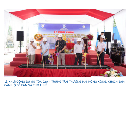
LỄ KHỞI CÔNG DỰ ÁN TÒA 02A – TRUNG TÂM THƯƠNG MẠI HỒNG KÔNG, KHÁCH SẠN,
CĂN HỘ ĐỂ BÁN VÀ CHO THUÊ