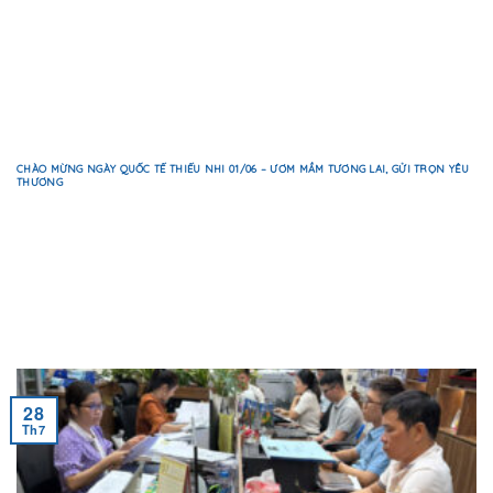
CHÀO MỪNG NGÀY QUỐC TẾ THIẾU NHI 01/06 – ƯƠM MẦM TƯƠNG LAI, GỬI TRỌN YÊU
THƯƠNG
28
Th7