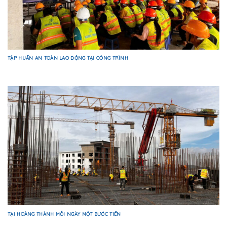
TẬP HUẤN AN TOÀN LAO ĐỘNG TẠI CÔNG TRÌNH
TẠI HOÀNG THÀNH MỖI NGÀY MỘT BƯỚC TIẾN