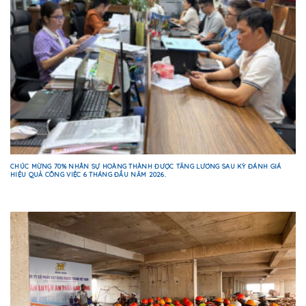
CHÚC MỪNG 70% NHÂN SỰ HOÀNG THÀNH ĐƯỢC TĂNG LƯƠNG SAU KỲ ĐÁNH GIÁ
HIỆU QUẢ CÔNG VIỆC 6 THÁNG ĐẦU NĂM 2026.