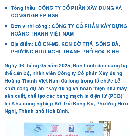
Tổng thầu: CÔNG TY CỔ PHẦN XÂY DỰNG VÀ
CÔNG NGHIỆP NSN
Đơn vị thi công : CÔNG TY CỔ PHẦN XÂY DỰNG
HOÀNG THÀNH VIỆT NAM
Địa điểm: LÔ CN-M2, KCN BỜ TRÁI SÔNG ĐÀ,
PHƯỜNG HỮU NGHỊ, THÀNH PHỐ HOÀ BÌNH.
Ngày 06 tháng 05 năm 2025, Ban Lãnh đạo cùng tập
thể cán bộ, nhân viên Công ty Cổ phần Xây dựng
Hoàng Thành Việt Nam đã long trọng tổ chức
Lễ
khởi công dự án “Xây dựng và hoàn thiện nhà máy
sản xuất, chế tạo các bảng mạch in điện tử (PCB)”
tại Khu công nghiệp Bờ Trái Sông Đà, Phường Hữu
Nghị, Thành phố Hoà Bình.