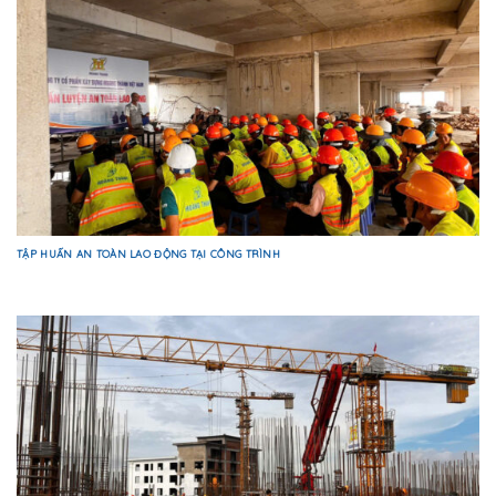
TẬP HUẤN AN TOÀN LAO ĐỘNG TẠI CÔNG TRÌNH