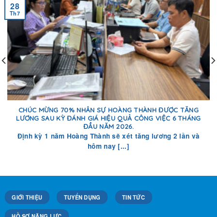
28
Th7
CHÚC MỪNG 70% NHÂN SỰ HOÀNG THÀNH ĐƯỢC TĂNG
LƯƠNG SAU KỲ ĐÁNH GIÁ HIỆU QUẢ CÔNG VIỆC 6 THÁNG
ĐẦU NĂM 2026.
Định kỳ 1 năm Hoàng Thành sẽ xét tăng lương 2 lần và
hôm nay [...]
GIỚI THIỆU
TUYỂN DỤNG
TIN TỨC
HỒ SƠ NĂNG LỰC