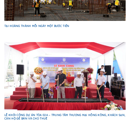
TẠI HOÀNG THÀNH MỖI NGÀY MỘT BƯỚC TIẾN
LỄ KHỞI CÔNG DỰ ÁN TÒA 02A – TRUNG TÂM THƯƠNG MẠI HỒNG KÔNG, KHÁCH SẠN,
CĂN HỘ ĐỂ BÁN VÀ CHO THUÊ