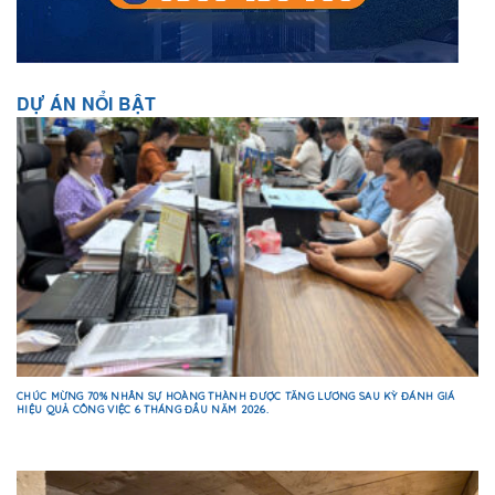
DỰ ÁN NỔI BẬT
CHÚC MỪNG 70% NHÂN SỰ HOÀNG THÀNH ĐƯỢC TĂNG LƯƠNG SAU KỲ ĐÁNH GIÁ
HIỆU QUẢ CÔNG VIỆC 6 THÁNG ĐẦU NĂM 2026.