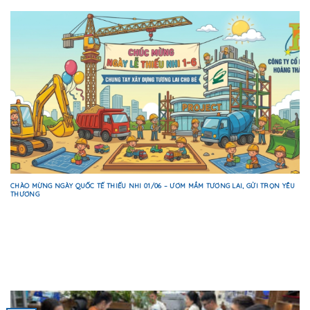
CHÀO MỪNG NGÀY QUỐC TẾ THIẾU NHI 01/06 – ƯƠM MẦM TƯƠNG LAI, GỬI TRỌN YÊU
THƯƠNG