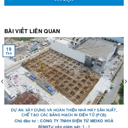
BÀI VIẾT LIÊN QUAN
19
Th5
DỰ ÁN: XÂY DỰNG VÀ HOÀN THIỆN NHÀ MÁY SẢN XUẤT,
CHẾ TẠO CÁC BẢNG MẠCH IN ĐIỆN TỬ (PCB)
Chủ đầu tư : CÔNG TY TNHH ĐIỆN TỬ MEIKO HOÀ
BÌNHTư vấn giám sát: [...]