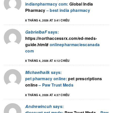
indianpharmacy com:
Global India
Pharmacy
– best india pharmacy
8 THÁNG 4, 2026 AT 3:41 CHIỀU
GabrielbaF
says:
https://northaccessrx.com/ed-meds-
guide.html#
onlinepharmaciescanada
com
8 THÁNG 4, 2026 AT 4:12 CHIỀU
Michaelhailk
says:
pet pharmacy online:
pet prescriptions
online
– Paw Trust Meds
8 THÁNG 4, 2026 AT 4:37 CHIỀU
Andrewincuh
says:
discount pet meds:
Paw Trust Meds
– Paw