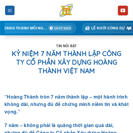
Skip
to
content
TẠI HOÀNG THÀNH MỖI NGÀY MỘT BƯỚC TIẾN
LỄ KHỞI CÔNG DỰ ÁN TÒA 02A – TRUNG TÂM THƯƠNG MẠI HỒNG KÔNG, KHÁCH SẠN, CĂN HỘ ĐỂ BÁN VÀ CHO THUÊ
24/07/2026
19/06/2026
TIN NỔI BẬT
KỶ NIỆM 7 NĂM THÀNH LẬP CÔNG
TY CỔ PHẦN XÂY DỰNG HOÀNG
THÀNH VIỆT NAM
“Hoàng Thành tròn 7 năm thành lập – một hành trình
không dài, nhưng đủ để chứng minh niềm tin và khát
vọng.”
7 năm – không phải là quãng thời gian quá dài,
nhưng đủ để Công ty Cổ phần Xây dựng Hoàng