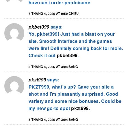
how can i order prednisone
7 THÁNG 4, 2026 AT 9:50 CHIỀU
pkbet399
says:
Yo, pkbet399! Just had a blast on your
site. Smooth interface and the games
were fire! Definitely coming back for more.
Check it out
pkbet399
.
8 THÁNG 4, 2026 AT 3:04 SÁNG
pkzt999
says:
PKZT999, what’s up? Gave your site a
shot and I’m pleasantly surprised. Good
variety and some nice bonuses. Could be
my new go-to spot
pkzt999
.
8 THÁNG 4, 2026 AT 3:04 SÁNG