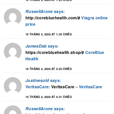
RussellArone
says:
http://corebluehealth.com/#
Viagra online
price
10 THÁNG 4, 2026 AT 1:34 CHIỀU
JamesDab
says:
https://corebluehealth.shop/#
CoreBlue
Health
10 THÁNG 4, 2026 AT 3:53 CHIỀU
Justinesold
says:
VeritasCare:
VeritasCare
– VeritasCare
10 THÁNG 4, 2026 AT 4:31 CHIỀU
RussellArone
says: