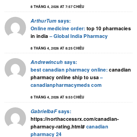
8 THÁNG 4, 2026 AT 7:57 CHIỀU
ArthurTum
says:
Online medicine order:
top 10 pharmacies
in india
– Global India Pharmacy
8 THÁNG 4, 2026 AT 8:25 CHIỀU
Andrewincuh
says:
best canadian pharmacy online:
canadian
pharmacy online ship to usa
–
canadianpharmacymeds com
8 THÁNG 4, 2026 AT 9:53 CHIỀU
GabrielbaF
says:
https://northaccessrx.com/canadian-
pharmacy-rating.html#
canadian
pharmacy 24