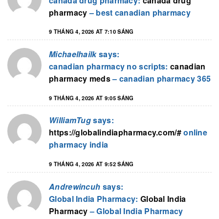
canada drug pharmacy:
canada drug
pharmacy
– best canadian pharmacy
9 THÁNG 4, 2026 AT 7:10 SÁNG
Michaelhailk
says:
canadian pharmacy no scripts:
canadian
pharmacy meds
– canadian pharmacy 365
9 THÁNG 4, 2026 AT 9:05 SÁNG
WilliamTug
says:
https://globalindiapharmacy.com/#
online
pharmacy india
9 THÁNG 4, 2026 AT 9:52 SÁNG
Andrewincuh
says:
Global India Pharmacy:
Global India
Pharmacy
– Global India Pharmacy