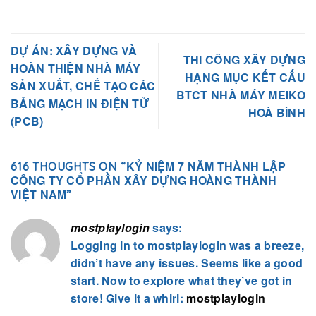
DỰ ÁN: XÂY DỰNG VÀ
THI CÔNG XÂY DỰNG
HOÀN THIỆN NHÀ MÁY
HẠNG MỤC KẾT CẤU
SẢN XUẤT, CHẾ TẠO CÁC
BTCT NHÀ MÁY MEIKO
BẢNG MẠCH IN ĐIỆN TỬ
HOÀ BÌNH
(PCB)
KỶ NIỆM 7 NĂM THÀNH LẬP
616 THOUGHTS ON “
CÔNG TY CỔ PHẦN XÂY DỰNG HOÀNG THÀNH
VIỆT NAM
”
mostplaylogin
says:
Logging in to mostplaylogin was a breeze,
didn’t have any issues. Seems like a good
start. Now to explore what they’ve got in
store! Give it a whirl:
mostplaylogin