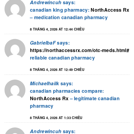
Andrewincuh
says:
canadian king pharmacy:
NorthAccess Rx
– medication canadian pharmacy
8 THÁNG 4, 2026 AT 12:44 CHIỀU
GabrielbaF
says:
https://northaccessrx.com/otc-meds.html#
reliable canadian pharmacy
8 THÁNG 4, 2026 AT 12:49 CHIỀU
Michaelhailk
says:
canadian pharmacies compare:
NorthAccess Rx
– legitimate canadian
pharmacy
8 THÁNG 4, 2026 AT 1:33 CHIỀU
Andrewincuh
says: