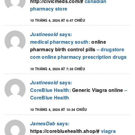
http://civicmeds.com/#
canadian
pharmacy store
10 THÁNG 4, 2026 AT 6:47 CHIỀU
Justinesold
says:
medical pharmacy south:
online
pharmacy birth control pills
– drugstore
com online pharmacy prescription drugs
10 THÁNG 4, 2026 AT 7:33 CHIỀU
Justinesold
says:
CoreBlue Health:
Generic Viagra online
–
CoreBlue Health
10 THÁNG 4, 2026 AT 10:34 CHIỀU
JamesDab
says:
https://corebluehealth.shop/#
viagra