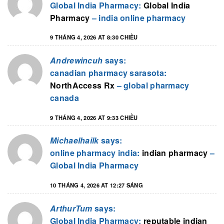
Global India Pharmacy:
Global India
Pharmacy
– india online pharmacy
9 THÁNG 4, 2026 AT 8:30 CHIỀU
Andrewincuh
says:
canadian pharmacy sarasota:
NorthAccess Rx
– global pharmacy
canada
9 THÁNG 4, 2026 AT 9:33 CHIỀU
Michaelhailk
says:
online pharmacy india:
indian pharmacy
–
Global India Pharmacy
10 THÁNG 4, 2026 AT 12:27 SÁNG
ArthurTum
says:
Global India Pharmacy:
reputable indian