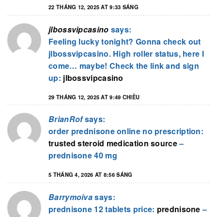
22 THÁNG 12, 2025 AT 9:33 SÁNG
jlbossvipcasino
says:
Feeling lucky tonight? Gonna check out
jlbossvipcasino. High roller status, here I
come… maybe! Check the link and sign
up:
jlbossvipcasino
29 THÁNG 12, 2025 AT 9:49 CHIỀU
BrianRof
says:
order prednisone online no prescription:
trusted steroid medication source
–
prednisone 40 mg
5 THÁNG 4, 2026 AT 8:56 SÁNG
Barrymoiva
says:
prednisone 12 tablets price:
prednisone
–