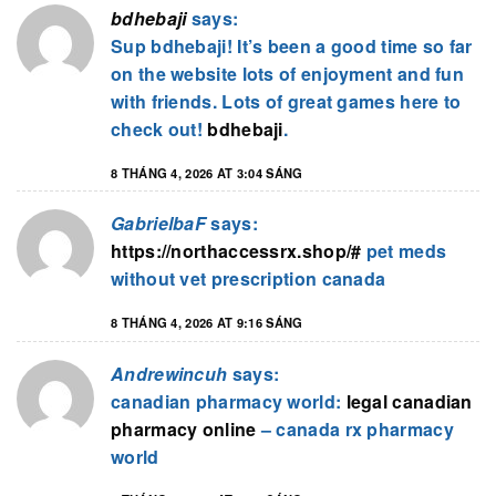
bdhebaji
says:
Sup bdhebaji! It’s been a good time so far
on the website lots of enjoyment and fun
with friends. Lots of great games here to
check out!
bdhebaji
.
8 THÁNG 4, 2026 AT 3:04 SÁNG
GabrielbaF
says:
https://northaccessrx.shop/#
pet meds
without vet prescription canada
8 THÁNG 4, 2026 AT 9:16 SÁNG
Andrewincuh
says:
canadian pharmacy world:
legal canadian
pharmacy online
– canada rx pharmacy
world