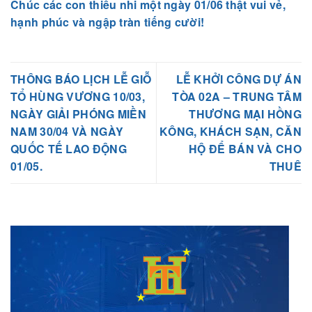
Chúc các con thiếu nhi một ngày 01/06 thật vui vẻ,
hạnh phúc và ngập tràn tiếng cười!
THÔNG BÁO LỊCH LỄ GIỖ
LỄ KHỞI CÔNG DỰ ÁN
TỔ HÙNG VƯƠNG 10/03,
TÒA 02A – TRUNG TÂM
NGÀY GIẢI PHÓNG MIỀN
THƯƠNG MẠI HỒNG
NAM 30/04 VÀ NGÀY
KÔNG, KHÁCH SẠN, CĂN
QUỐC TẾ LAO ĐỘNG
HỘ ĐỂ BÁN VÀ CHO
01/05.
THUÊ