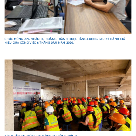
CHÚC MỪNG 70% NHÂN SỰ HOÀNG THÀNH ĐƯỢC TĂNG LƯƠNG SAU KỲ ĐÁNH GIÁ
HIỆU QUẢ CÔNG VIỆC 6 THÁNG ĐẦU NĂM 2026.
TẬP HUẤN AN TOÀN LAO ĐỘNG TẠI CÔNG TRÌNH