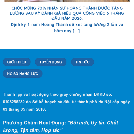
CHÚC MỪNG 70% NHÂN SỰ HOÀNG THÀNH ĐƯỢC TĂNG
LƯƠNG SAU KỲ ĐÁNH GIÁ HIỆU QUẢ CÔNG VIỆC 6 THÁNG
ĐẦU NĂM 2026.
Định kỳ 1 năm Hoàng Thành sẽ xét tăng lương 2 lần và
hôm nay [...]
GIỚI THIỆU
TUYỂN DỤNG
TIN TỨC
HỒ SƠ NĂNG LỰC
Thành lập và hoạt động theo giấy chứng nhận ĐKKD số:
0108255282 do Sở kế hoạch và đầu tư thành phố Hà Nội cấp ngày
03 tháng 05 năm 2018.
Phương Châm Hoạt Động:
“Đổi mới, Uy tín, Chất
lượng, Tận tâm, Hợp tác”