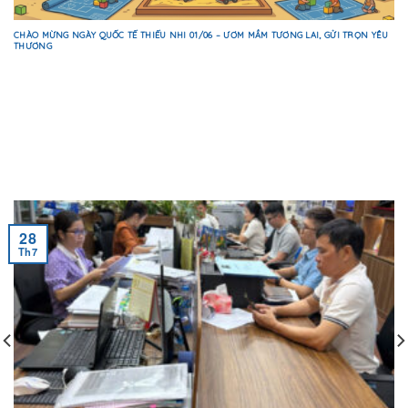
CHÀO MỪNG NGÀY QUỐC TẾ THIẾU NHI 01/06 – ƯƠM MẦM TƯƠNG LAI, GỬI TRỌN YÊU
THƯƠNG
28
Th7