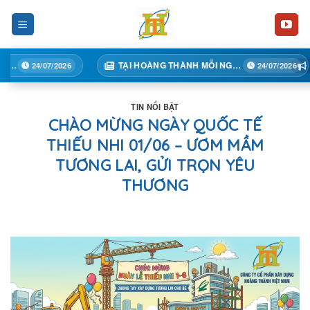
Skip
to
content
TẠI HOÀNG THÀNH MỖI NGÀY MỘT BƯỚC TIẾN
07/2026
24/07/2026
TIN NỔI BẬT
CHÀO MỪNG NGÀY QUỐC TẾ
THIẾU NHI 01/06 – ƯƠM MẦM
TƯƠNG LAI, GỬI TRỌN YÊU
THƯƠNG