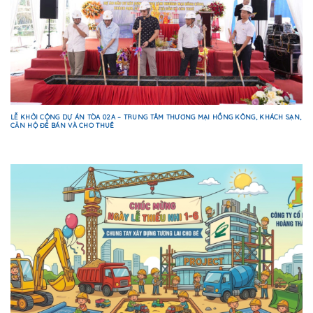
LỄ KHỞI CÔNG DỰ ÁN TÒA 02A – TRUNG TÂM THƯƠNG MẠI HỒNG KÔNG, KHÁCH SẠN,
CĂN HỘ ĐỂ BÁN VÀ CHO THUÊ