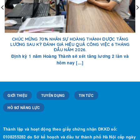
CHÚC MỪNG 70% NHÂN SỰ HOÀNG THÀNH ĐƯỢC TĂNG
LƯƠNG SAU KỲ ĐÁNH GIÁ HIỆU QUẢ CÔNG VIỆC 6 THÁNG
ĐẦU NĂM 2026.
Định kỳ 1 năm Hoàng Thành sẽ xét tăng lương 2 lần và
hôm nay [...]
GIỚI THIỆU
TUYỂN DỤNG
TIN TỨC
HỒ SƠ NĂNG LỰC
Thành lập và hoạt động theo giấy chứng nhận ĐKKD số:
0108255282 do Sở kế hoạch và đầu tư thành phố Hà Nội cấp ngày