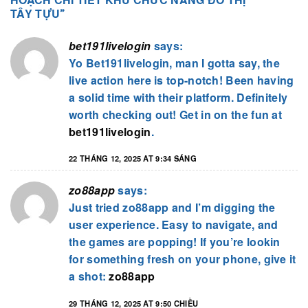
TÂY TỰU
”
bet191livelogin
says:
Yo Bet191livelogin, man I gotta say, the
live action here is top-notch! Been having
a solid time with their platform. Definitely
worth checking out! Get in on the fun at
bet191livelogin
.
22 THÁNG 12, 2025 AT 9:34 SÁNG
zo88app
says:
Just tried zo88app and I’m digging the
user experience. Easy to navigate, and
the games are popping! If you’re lookin
for something fresh on your phone, give it
a shot:
zo88app
29 THÁNG 12, 2025 AT 9:50 CHIỀU