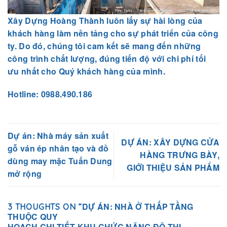
Xây Dựng Hoàng Thành luôn lấy sự hài lòng của
khách hàng làm nền tảng cho sự phát triển của công
ty. Do đó, chúng tôi cam kết sẽ mang đến những
công trình chất lượng, đúng tiến độ với chi phí tối
ưu nhất cho Quý khách hàng của mình.
Hotline: 0988.490.186
Dự án: Nhà máy sản xuất
DỰ ÁN: XÂY DỰNG CỬA
gỗ ván ép nhân tạo và đồ
HÀNG TRƯNG BÀY,
dùng may mặc Tuấn Dung
GIỚI THIỆU SẢN PHẨM
mở rộng
DỰ ÁN: NHÀ Ở THẤP TẦNG
3 THOUGHTS ON “
THUỘC QUY
HOẠCH CHI TIẾT KHU CHỨC NĂNG ĐÔ THỊ