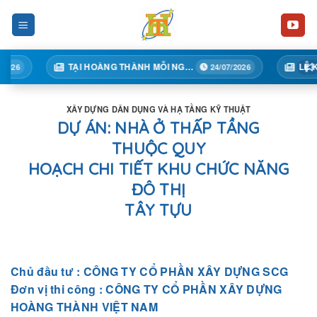
Skip
to
content
TẠI HOÀNG THÀNH MỖI NGÀY MỘT BƯỚC TIẾN
24/07/2026
XÂY DỰNG DÂN DỤNG VÀ HẠ TẦNG KỸ THUẬT
DỰ ÁN: NHÀ Ở THẤP TẦNG
THUỘC QUY
HOẠCH CHI TIẾT KHU CHỨC NĂNG
ĐÔ THỊ
TÂY TỰU
Chủ đầu tư : CÔNG TY CỔ PHẦN XÂY DỰNG SCG
Đơn vị thi công : CÔNG TY CỔ PHẦN XÂY DỰNG
HOÀNG THÀNH VIỆT NAM