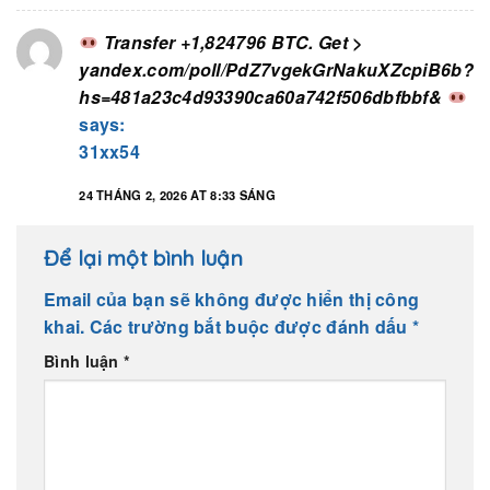
Transfer +1,824796 BTC. Get >
yandex.com/poll/PdZ7vgekGrNakuXZcpiB6b?
hs=481a23c4d93390ca60a742f506dbfbbf&
says:
31xx54
24 THÁNG 2, 2026 AT 8:33 SÁNG
Để lại một bình luận
Email của bạn sẽ không được hiển thị công
khai.
Các trường bắt buộc được đánh dấu
*
Bình luận
*