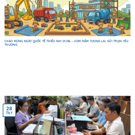
CHÀO MỪNG NGÀY QUỐC TẾ THIẾU NHI 01/06 – ƯƠM MẦM TƯƠNG LAI, GỬI TRỌN YÊU
THƯƠNG
28
Th7