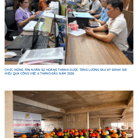
CHÚC MỪNG 70% NHÂN SỰ HOÀNG THÀNH ĐƯỢC TĂNG LƯƠNG SAU KỲ ĐÁNH GIÁ
HIỆU QUẢ CÔNG VIỆC 6 THÁNG ĐẦU NĂM 2026.