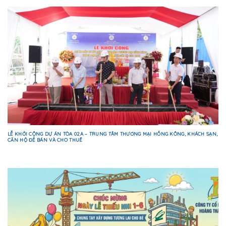
LỄ KHỞI CÔNG DỰ ÁN TÒA 02A – TRUNG TÂM THƯƠNG MẠI HỒNG KÔNG, KHÁCH SẠN,
CĂN HỘ ĐỂ BÁN VÀ CHO THUÊ