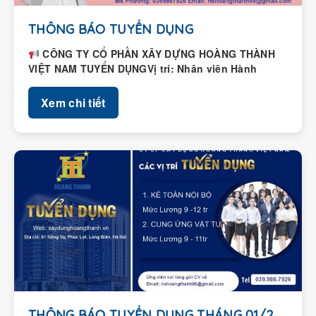
THÔNG BÁO TUYỂN DỤNG
CÔNG TY CỔ PHẦN XÂY DỰNG HOÀNG THÀNH
VIỆT NAM TUYỂN DỤNGVị trí: Nhân viên Hành
chính – Nhân...
Xem chi tiết
THÔNG BÁO TUYỂN DỤNG THÁNG 01/2026