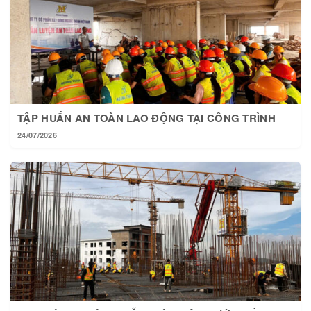
TẬP HUẤN AN TOÀN LAO ĐỘNG TẠI CÔNG TRÌNH
24/07/2026
TẠI HOÀNG THÀNH MỖI NGÀY MỘT BƯỚC TIẾN