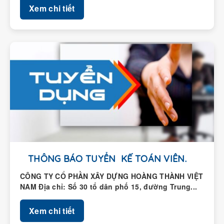
THÔNG BÁO TUYỂN KẾ TOÁN VIÊN.
CÔNG TY CỔ PHẦN XÂY DỰNG HOÀNG THÀNH VIỆT
NAM Địa chỉ: Số 30 tổ dân phố 15, đường Trung...
Xem chi tiết