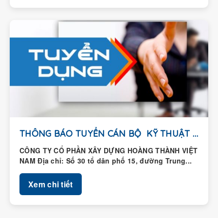
THÔNG BÁO TUYỂN CÁN BỘ KỸ THUẬT HIỆN...
CÔNG TY CỔ PHẦN XÂY DỰNG HOÀNG THÀNH VIỆT
NAM Địa chỉ: Số 30 tổ dân phố 15, đường Trung...
Xem chi tiết