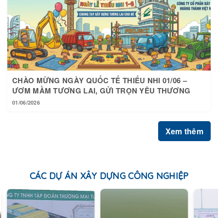
CHÀO MỪNG NGÀY QUỐC TẾ THIẾU NHI 01/06 –
ƯƠM MẦM TƯƠNG LAI, GỬI TRỌN YÊU THƯƠNG
01/06/2026
Xem thêm
CÁC DỰ ÁN XÂY DỰNG CÔNG NGHIỆP