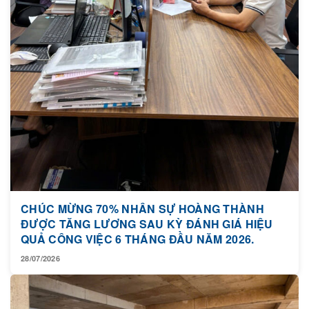
CHÚC MỪNG 70% NHÂN SỰ HOÀNG THÀNH
ĐƯỢC TĂNG LƯƠNG SAU KỲ ĐÁNH GIÁ HIỆU
QUẢ CÔNG VIỆC 6 THÁNG ĐẦU NĂM 2026.
28/07/2026