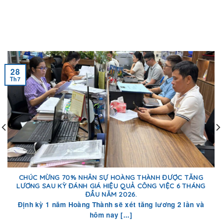
28
Th7
CHÚC MỪNG 70% NHÂN SỰ HOÀNG THÀNH ĐƯỢC TĂNG
LƯƠNG SAU KỲ ĐÁNH GIÁ HIỆU QUẢ CÔNG VIỆC 6 THÁNG
ĐẦU NĂM 2026.
Định kỳ 1 năm Hoàng Thành sẽ xét tăng lương 2 lần và
hôm nay [...]