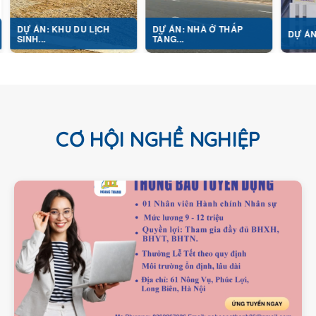
 KHU DU LỊCH
DỰ ÁN: NHÀ Ở THẤP
DỰ ÁN: TỔ HỢP Y 
TẦNG...
CƠ HỘI NGHỀ NGHIỆP