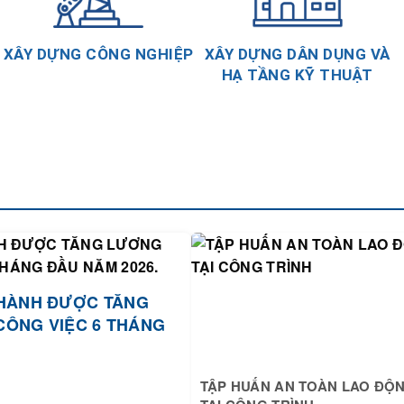
XÂY DỰNG CÔNG NGHIỆP
XÂY DỰNG DÂN DỤNG VÀ
HẠ TẦNG KỸ THUẬT
HÀNH ĐƯỢC TĂNG
CÔNG VIỆC 6 THÁNG
TẬP HUẤN AN TOÀN LAO ĐỘ