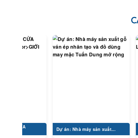
C
 CỬA
Công T
Dự án: Nhà máy sản xuất...
LUXSH