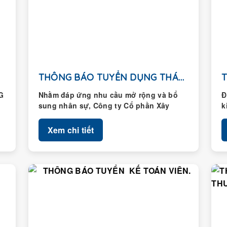
THÔNG BÁO TUYỂN DỤNG THÁNG 01/2026
G
Nhằm đáp ứng nhu cầu mở rộng và bổ
Đ
sung nhân sự, Công ty Cổ phần Xây
k
dựng Hoàng Thành...
H
Xem chi tiết