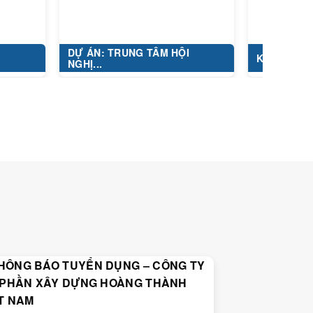
DỰ ÁN: TRUNG TÂM HỘI
KHU ĐÔ THỊ HIM L
NGHỊ...