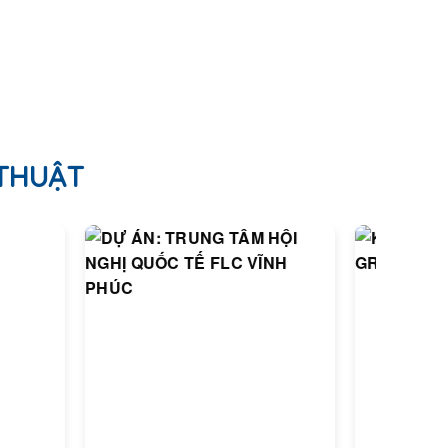
 THUẬT