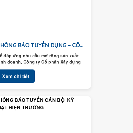
THÔNG BÁO TUYỂN DỤNG – CÔNG TY CỔ...
ể đáp ứng nhu cầu mở rộng sản xuất
inh doanh, Công ty Cổ phần Xây dựng
oàng Thành thông...
Xem chi tiết