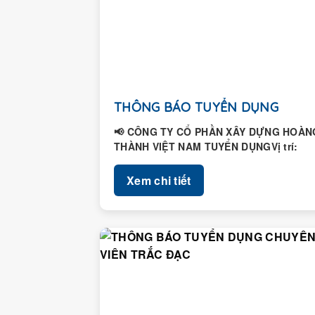
THÔNG BÁO TUYỂN DỤNG
📢 CÔNG TY CỔ PHẦN XÂY DỰNG HOÀN
THÀNH VIỆT NAM TUYỂN DỤNGVị trí:
Nhân viên Hành chính – Nhân...
Xem chi tiết