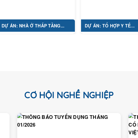
 NHÀ Ở THẤP TẦNG...
DỰ ÁN: TỔ HỢP Y TẾ...
CƠ HỘI NGHỀ NGHIỆP