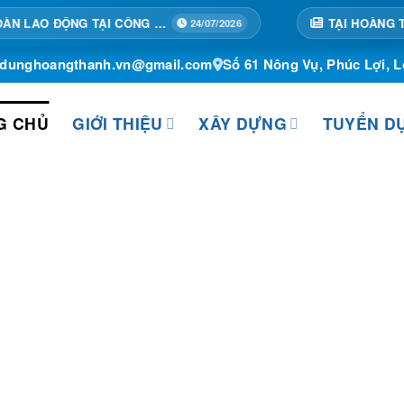
TẬP HUẤN AN TOÀN LAO ĐỘNG TẠI CÔNG TRÌNH
24/07/2026
ydunghoangthanh.vn@gmail.com
Số 61 Nông Vụ, Phúc Lợi, L
G CHỦ
GIỚI THIỆU
XÂY DỰNG
TUYỂN D