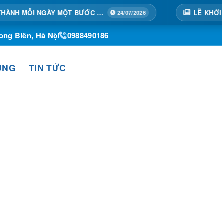
TẠI HOÀNG THÀNH MỖI NGÀY MỘT BƯỚC TIẾN
24/07/2026
ong Biên, Hà Nội
0988490186
ỤNG
TIN TỨC