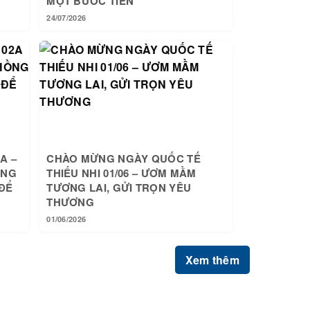
MỘT BƯỚC TIẾN
24/07/2026
A –
CHÀO MỪNG NGÀY QUỐC TẾ
ỒNG
THIẾU NHI 01/06 – ƯƠM MẦM
ĐỂ
TƯƠNG LAI, GỬI TRỌN YÊU
THƯƠNG
01/06/2026
Xem thêm