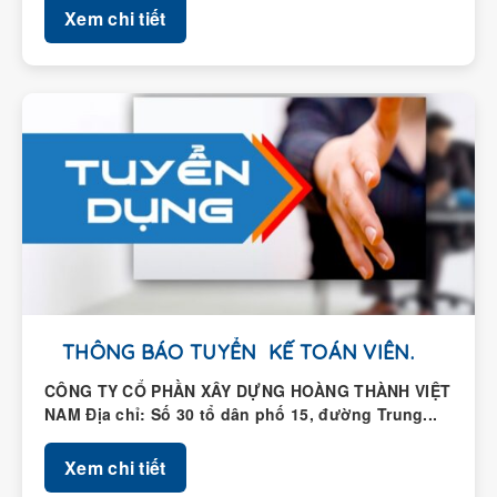
THÔNG BÁO TUYỂN KẾ TOÁN VIÊN.
CÔNG TY CỔ PHẦN XÂY DỰNG HOÀNG THÀNH VIỆT
NAM Địa chỉ: Số 30 tổ dân phố 15, đường Trung...
Xem chi tiết