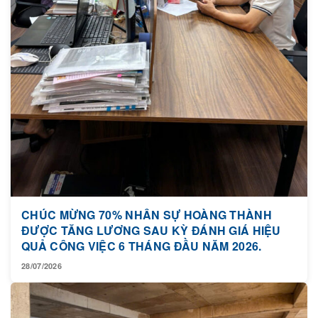
CHÚC MỪNG 70% NHÂN SỰ HOÀNG THÀNH
ĐƯỢC TĂNG LƯƠNG SAU KỲ ĐÁNH GIÁ HIỆU
QUẢ CÔNG VIỆC 6 THÁNG ĐẦU NĂM 2026.
28/07/2026