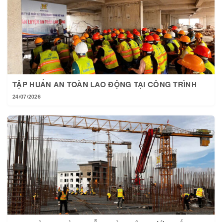
TẬP HUẤN AN TOÀN LAO ĐỘNG TẠI CÔNG TRÌNH
24/07/2026
TẠI HOÀNG THÀNH MỖI NGÀY MỘT BƯỚC TIẾN