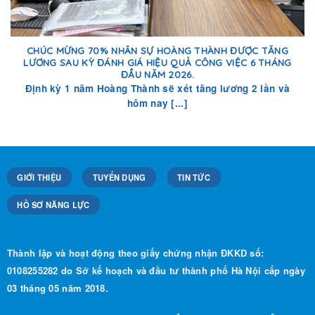
CHÚC MỪNG 70% NHÂN SỰ HOÀNG THÀNH ĐƯỢC TĂNG
LƯƠNG SAU KỲ ĐÁNH GIÁ HIỆU QUẢ CÔNG VIỆC 6 THÁNG
ĐẦU NĂM 2026.
Định kỳ 1 năm Hoàng Thành sẽ xét tăng lương 2 lần và
hôm nay [...]
GIỚI THIỆU
TUYỂN DỤNG
TIN TỨC
HỒ SƠ NĂNG LỰC
Thành lập và hoạt động theo giấy chứng nhận ĐKKD số:
0108255282 do Sở kế hoạch và đầu tư thành phố Hà Nội cấp ngày
03 tháng 05 năm 2018.
Phương Châm Hoạt Động:
“Đổi mới, Uy tín, Chất