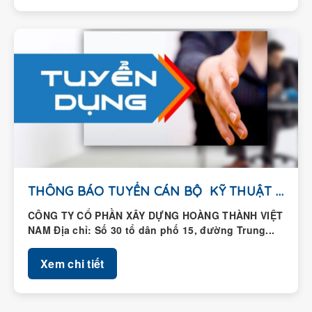
THÔNG BÁO TUYỂN CÁN BỘ KỸ THUẬT HIỆN...
CÔNG TY CỔ PHẦN XÂY DỰNG HOÀNG THÀNH VIỆT
NAM Địa chỉ: Số 30 tổ dân phố 15, đường Trung...
Xem chi tiết