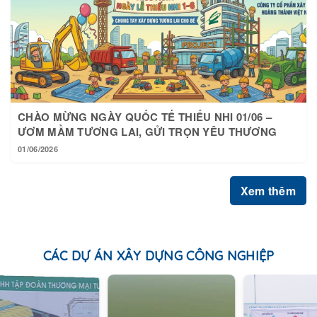
CHÀO MỪNG NGÀY QUỐC TẾ THIẾU NHI 01/06 –
ƯƠM MẦM TƯƠNG LAI, GỬI TRỌN YÊU THƯƠNG
01/06/2026
Xem thêm
CÁC DỰ ÁN XÂY DỰNG CÔNG NGHIỆP