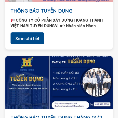
THÔNG BÁO TUYỂN DỤNG
CÔNG TY CỔ PHẦN XÂY DỰNG HOÀNG THÀNH
VIỆT NAM TUYỂN DỤNGVị trí: Nhân viên Hành
chính – Nhân...
Xem chi tiết
THÔNG BÁO TUYỂN DỤNG THÁNG 01/2026