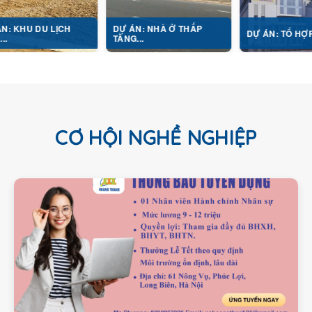
CH
DỰ ÁN: NHÀ Ở THẤP
DỰ ÁN: TỔ HỢP Y TẾ...
TẦNG...
CƠ HỘI NGHỀ NGHIỆP