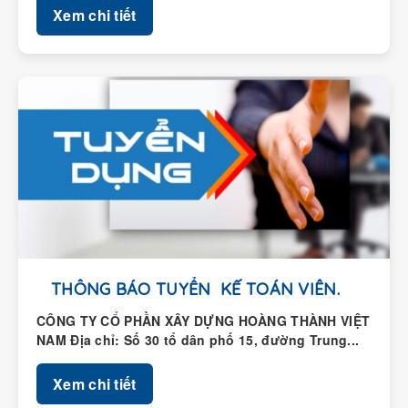
THÔNG BÁO TUYỂN KẾ TOÁN VIÊN.
CÔNG TY CỔ PHẦN XÂY DỰNG HOÀNG THÀNH VIỆT
NAM Địa chỉ: Số 30 tổ dân phố 15, đường Trung...
Xem chi tiết