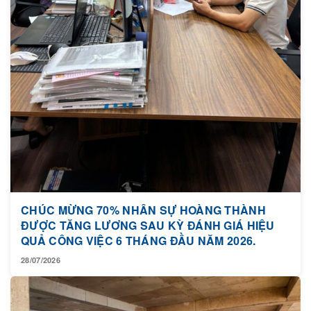
CHÚC MỪNG 70% NHÂN SỰ HOÀNG THÀNH
ĐƯỢC TĂNG LƯƠNG SAU KỲ ĐÁNH GIÁ HIỆU
QUẢ CÔNG VIỆC 6 THÁNG ĐẦU NĂM 2026.
28/07/2026