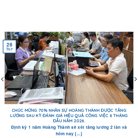
28
Th7
CHÚC MỪNG 70% NHÂN SỰ HOÀNG THÀNH ĐƯỢC TĂNG
LƯƠNG SAU KỲ ĐÁNH GIÁ HIỆU QUẢ CÔNG VIỆC 6 THÁNG
ĐẦU NĂM 2026.
Định kỳ 1 năm Hoàng Thành sẽ xét tăng lương 2 lần và
hôm nay [...]