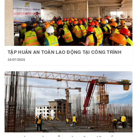
TẬP HUẤN AN TOÀN LAO ĐỘNG TẠI CÔNG TRÌNH
24/07/2026
TẠI HOÀNG THÀNH MỖI NGÀY MỘT BƯỚC TIẾN