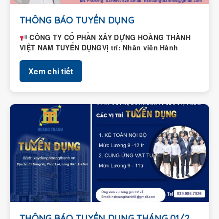
THÔNG BÁO TUYỂN DỤNG
CÔNG TY CỔ PHẦN XÂY DỰNG HOÀNG THÀNH
VIỆT NAM TUYỂN DỤNGVị trí: Nhân viên Hành
chính – Nhân...
Xem chi tiết
THÔNG BÁO TUYỂN DỤNG THÁNG 01/2026