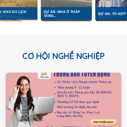
LỊCH
DỰ ÁN: NHÀ Ở THẤP
DỰ ÁN: TỔ HỢP Y TẾ...
TẦNG...
CƠ HỘI NGHỀ NGHIỆP