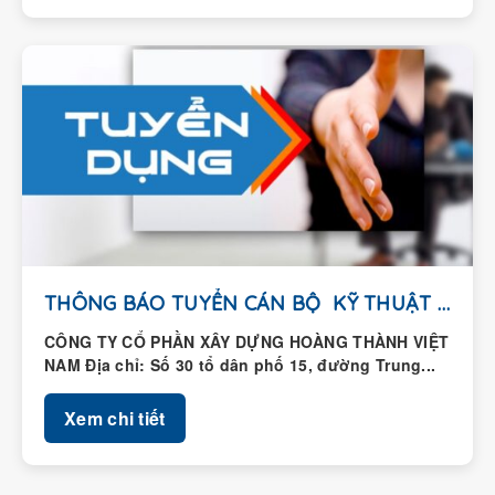
THÔNG BÁO TUYỂN CÁN BỘ KỸ THUẬT HIỆN...
CÔNG TY CỔ PHẦN XÂY DỰNG HOÀNG THÀNH VIỆT
NAM Địa chỉ: Số 30 tổ dân phố 15, đường Trung...
Xem chi tiết