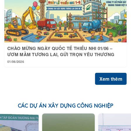
CHÀO MỪNG NGÀY QUỐC TẾ THIẾU NHI 01/06 –
ƯƠM MẦM TƯƠNG LAI, GỬI TRỌN YÊU THƯƠNG
01/06/2026
Xem thêm
CÁC DỰ ÁN XÂY DỰNG CÔNG NGHIỆP