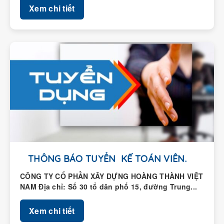
THÔNG BÁO TUYỂN KẾ TOÁN VIÊN.
CÔNG TY CỔ PHẦN XÂY DỰNG HOÀNG THÀNH VIỆT
NAM Địa chỉ: Số 30 tổ dân phố 15, đường Trung...
Xem chi tiết