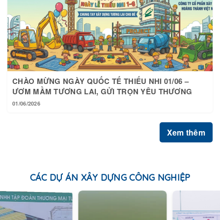
CHÀO MỪNG NGÀY QUỐC TẾ THIẾU NHI 01/06 –
ƯƠM MẦM TƯƠNG LAI, GỬI TRỌN YÊU THƯƠNG
01/06/2026
Xem thêm
CÁC DỰ ÁN XÂY DỰNG CÔNG NGHIỆP