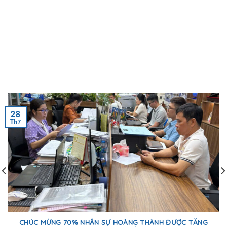
28
Th7
CHÚC MỪNG 70% NHÂN SỰ HOÀNG THÀNH ĐƯỢC TĂNG
LƯƠNG SAU KỲ ĐÁNH GIÁ HIỆU QUẢ CÔNG VIỆC 6 THÁNG
ĐẦU NĂM 2026.