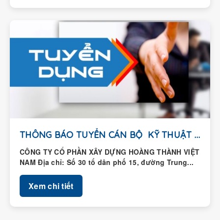
THÔNG BÁO TUYỂN CÁN BỘ KỸ THUẬT HIỆN...
CÔNG TY CỔ PHẦN XÂY DỰNG HOÀNG THÀNH VIỆT
NAM Địa chỉ: Số 30 tổ dân phố 15, đường Trung...
Xem chi tiết