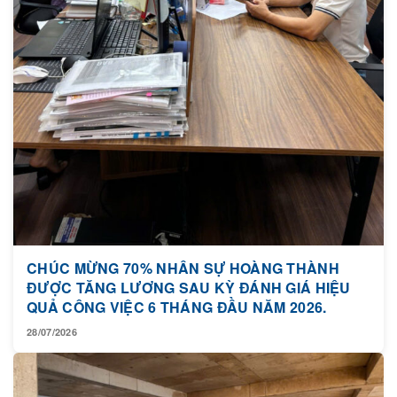
CHÚC MỪNG 70% NHÂN SỰ HOÀNG THÀNH
ĐƯỢC TĂNG LƯƠNG SAU KỲ ĐÁNH GIÁ HIỆU
QUẢ CÔNG VIỆC 6 THÁNG ĐẦU NĂM 2026.
28/07/2026