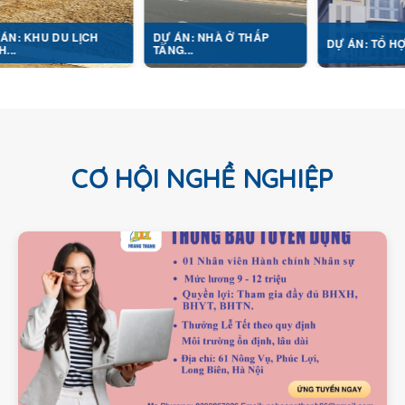
U LỊCH
DỰ ÁN: NHÀ Ở THẤP
DỰ ÁN: TỔ HỢP Y TẾ...
TẦNG...
CƠ HỘI NGHỀ NGHIỆP