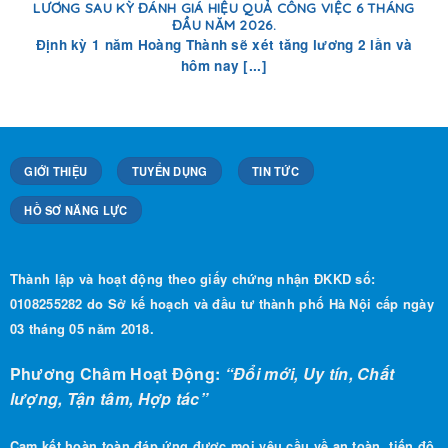
Định kỳ 1 năm Hoàng Thành sẽ xét tăng lương 2 lần và
hôm nay [...]
GIỚI THIỆU
TUYỂN DỤNG
TIN TỨC
HỒ SƠ NĂNG LỰC
Thành lập và hoạt động theo giấy chứng nhận ĐKKD số:
0108255282 do Sở kế hoạch và đầu tư thành phố Hà Nội cấp ngày
03 tháng 05 năm 2018.
Phương Châm Hoạt Động:
“Đổi mới, Uy tín, Chất
lượng, Tận tâm, Hợp tác”
Cam kết hoàn toàn đáp ứng được mọi yêu cầu về an toàn, tiến độ
.
hoàn thành và chất lượng công trình