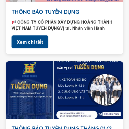
THÔNG BÁO TUYỂN DỤNG
CÔNG TY CỔ PHẦN XÂY DỰNG HOÀNG THÀNH
VIỆT NAM TUYỂN DỤNGVị trí: Nhân viên Hành
chính – Nhân...
Xem chi tiết
THÔNG BÁO TUYỂN DỤNG THÁNG 01/2026