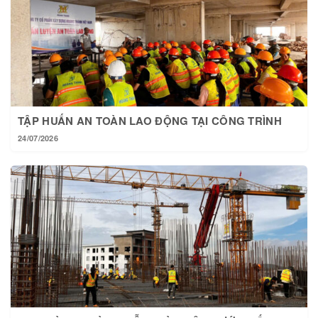
TẬP HUẤN AN TOÀN LAO ĐỘNG TẠI CÔNG TRÌNH
24/07/2026
TẠI HOÀNG THÀNH MỖI NGÀY MỘT BƯỚC TIẾN