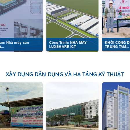
y sản
Công Trình: NHÀ MÁY
KHỞI CÔNG DỰ ÁN
LUXSHARE ICT
TRUNG TÂM...
XÂY DỰNG DÂN DỤNG VÀ HẠ TẦNG KỸ THUẬT