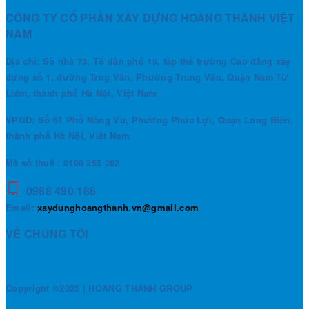
CÔNG TY CỔ PHẦN XÂY DỰNG HOÀNG THÀNH VIỆT
NAM
Địa chỉ: Số nhà 73, Tổ dân phố 15, tập thể trường Cao đẳng xây
dựng số 1, đường Trng Văn, Phường Trung Văn, Quận Nam Từ
Liêm, thành phố Hà Nội, Việt Nam
VPGD: Số 61 Phố Nông Vụ, Phường Phúc Lợi, Quận Long Biên,
thành phố Hà Nội, Việt Nam
Mã số thuế : 0108 255 282
0988 490 186
Email:
xaydunghoangthanh.vn@gmail.com
VỀ CHÚNG TÔI
Copyright ©2025 | HOANG THANH GROUP