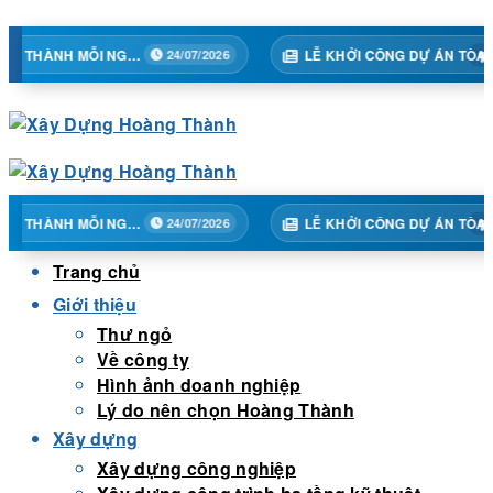
Skip
to
TẠI HOÀNG THÀNH MỖI NGÀY MỘT BƯỚC TIẾN
LỄ KHỞI CÔNG DỰ ÁN TÒA 02A – TRUNG TÂM THƯƠNG MẠI HỒNG KÔNG, KHÁCH SẠN, CĂN HỘ ĐỂ BÁN VÀ CHO THUÊ
24/07/2026
19/06/2
content
TẠI HOÀNG THÀNH MỖI NGÀY MỘT BƯỚC TIẾN
LỄ KHỞI CÔNG DỰ ÁN TÒA 02A – TRUNG TÂM THƯƠNG MẠI HỒNG KÔNG, KHÁCH SẠN, CĂN HỘ ĐỂ BÁN VÀ CHO THUÊ
24/07/2026
19/06/2
Trang chủ
Giới thiệu
Thư ngỏ
Về công ty
Hình ảnh doanh nghiệp
Lý do nên chọn Hoàng Thành
Xây dựng
Xây dựng công nghiệp