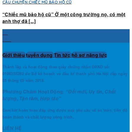
CÂU CHUYỆN CHIẾC MŨ BẢO HỘ CŨ
“Chiếc mũ bảo hộ cũ” Ở một công trường nọ, có một
anh thợ đã [...]
06
Th4
Giới thiệu
tuyển dụng
Tin tức
hồ sơ năng lực
Thành lập và hoạt động theo giấy chứng nhận ĐKKD số:
0108255282 do Sở kế hoạch và đầu tư thành phố Hà Nội cấp ngày
03 tháng 05 năm 2018.
Phương Châm Hoạt Động:
“Đổi mới, Uy tín, Chất
lượng, Tận tâm, Hợp tác”
Cam kết hoàn toàn đáp ứng được mọi yêu cầu về an toàn, tiến độ
.
hoàn thành và chất lượng công trình
LIÊN HỆ