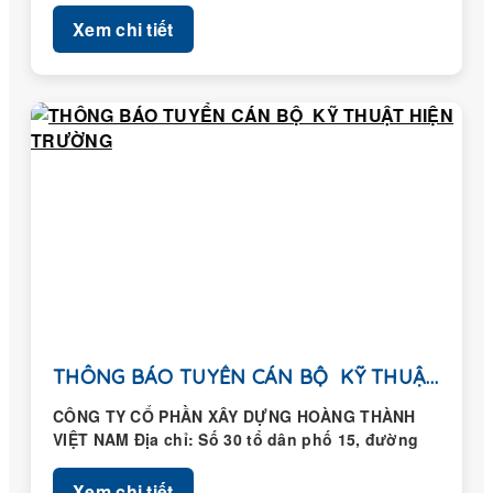
Xem chi tiết
THÔNG BÁO TUYỂN CÁN BỘ KỸ THUẬT HIỆN...
CÔNG TY CỔ PHẦN XÂY DỰNG HOÀNG THÀNH
VIỆT NAM Địa chỉ: Số 30 tổ dân phố 15, đường
Trung...
Xem chi tiết