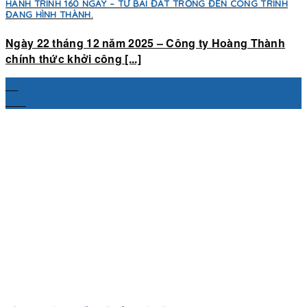
HÀNH TRÌNH 160 NGÀY – TỪ BÃI ĐẤT TRỐNG ĐẾN CÔNG TRÌNH
ĐANG HÌNH THÀNH.
Ngày 22 tháng 12 năm 2025 – Công ty Hoàng Thành
chính thức khởi công [...]
09
Th4