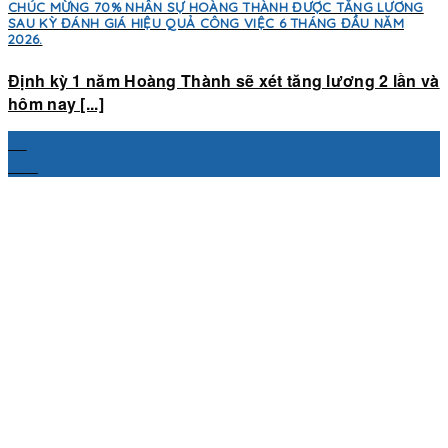
CHÚC MỪNG 70% NHÂN SỰ HOÀNG THÀNH ĐƯỢC TĂNG LƯƠNG
SAU KỲ ĐÁNH GIÁ HIỆU QUẢ CÔNG VIỆC 6 THÁNG ĐẦU NĂM
2026.
Định kỳ 1 năm Hoàng Thành sẽ xét tăng lương 2 lần và
hôm nay [...]
28
Th7