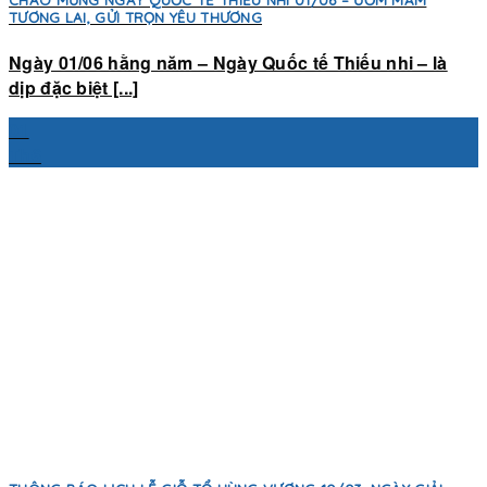
CHÀO MỪNG NGÀY QUỐC TẾ THIẾU NHI 01/06 – ƯƠM MẦM
TƯƠNG LAI, GỬI TRỌN YÊU THƯƠNG
Ngày 01/06 hằng năm – Ngày Quốc tế Thiếu nhi – là
dịp đặc biệt [...]
01
Th6