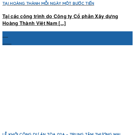
TẠI HOÀNG THÀNH MỖI NGÀY MỘT BƯỚC TIẾN
Tại các công trình do Công ty Cổ phần Xây dựng
Hoàng Thành Việt Nam [...]
24
Th7
LỄ KHỞI CÔNG DỰ ÁN TÒA 02A – TRUNG TÂM THƯƠNG MẠI