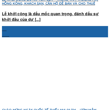
HỒNG KÔNG, KHÁCH SẠN, CĂN HỘ ĐỂ BÁN VÀ CHO THUÊ
Lễ khởi công là dấu mốc quan trọng, đánh dấu sự
khởi đầu của dự [...]
19
Th6