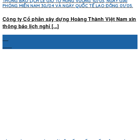
THÔNG BÁO LỊCH LỄ GIỖ TỔ HÙNG VƯƠNG 10/03, NGÀY GIẢI
PHÓNG MIỀN NAM 30/04 VÀ NGÀY QUỐC TẾ LAO ĐỘNG 01/05.
Công ty Cổ phần xây dựng Hoàng Thành Việt Nam xin
thông báo lịch nghỉ [...]
25
Th4