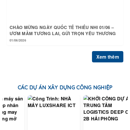
CHÀO MỪNG NGÀY QUỐC TẾ THIẾU NHI 01/06 –
ƯƠM MẦM TƯƠNG LAI, GỬI TRỌN YÊU THƯƠNG
01/06/2026
Xem thêm
CÁC DỰ ÁN XÂY DỰNG CÔNG NGHIỆP