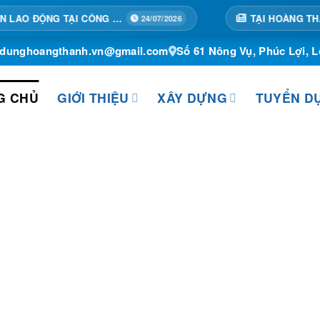
TẬP HUẤN AN TOÀN LAO ĐỘNG TẠI CÔNG TRÌNH
24/07/2026
ydunghoangthanh.vn@gmail.com
Số 61 Nông Vụ, Phúc Lợi, L
G CHỦ
GIỚI THIỆU
XÂY DỰNG
TUYỂN D