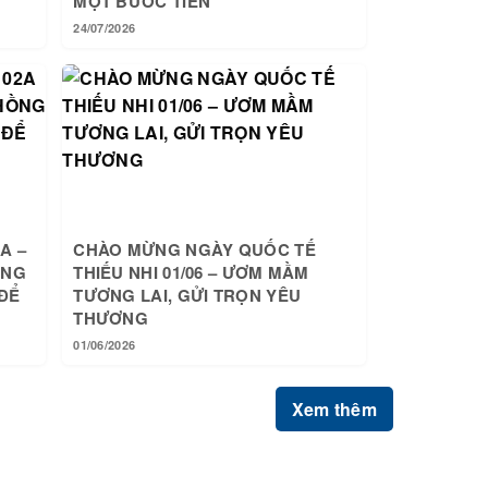
MỘT BƯỚC TIẾN
24/07/2026
A –
CHÀO MỪNG NGÀY QUỐC TẾ
ỒNG
THIẾU NHI 01/06 – ƯƠM MẦM
ĐỂ
TƯƠNG LAI, GỬI TRỌN YÊU
THƯƠNG
01/06/2026
Xem thêm