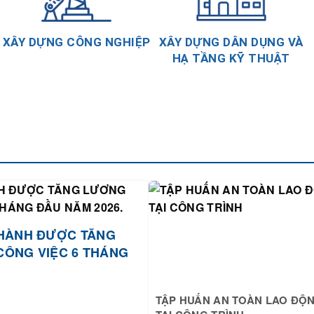
XÂY DỰNG CÔNG NGHIỆP
XÂY DỰNG DÂN DỤNG VÀ
HẠ TẦNG KỸ THUẬT
HÀNH ĐƯỢC TĂNG
CÔNG VIỆC 6 THÁNG
TẬP HUẤN AN TOÀN LAO ĐỘ