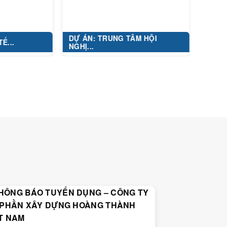
DỰ ÁN: TRUNG TÂM HỘI
KHU ĐÔ THỊ 
NGHỊ...