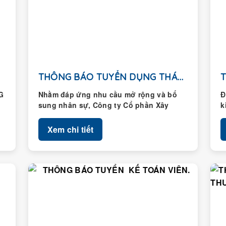
THÔNG BÁO TUYỂN DỤNG THÁNG 01/2026
G
Nhằm đáp ứng nhu cầu mở rộng và bổ
Đ
sung nhân sự, Công ty Cổ phần Xây
k
dựng Hoàng Thành...
H
Xem chi tiết