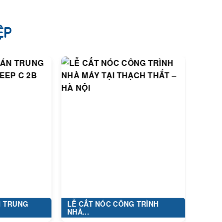
ỆP
G
LỄ CẤT NÓC CÔNG TRÌNH
DỰ ÁN: XÂY 
NHÀ...