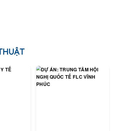
 THUẬT