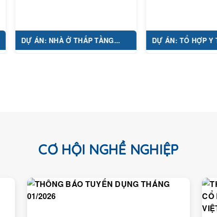
Ự ÁN: NHÀ Ở THẤP TẦNG...
DỰ ÁN: TỔ HỢP Y TẾ...
CƠ HỘI NGHỀ NGHIỆP