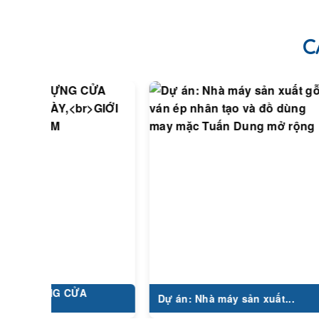
C
DỰNG CỬA
C
Dự án: Nhà máy sản xuất...
L