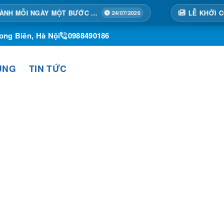
TẠI HOÀNG THÀNH MỖI NGÀY MỘT BƯỚC TIẾN
24/07/2026
ong Biên, Hà Nội
0988490186
ỤNG
TIN TỨC