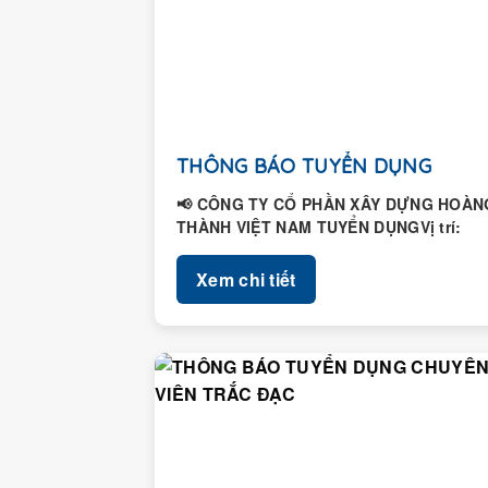
THÔNG BÁO TUYỂN DỤNG
📢 CÔNG TY CỔ PHẦN XÂY DỰNG HOÀN
THÀNH VIỆT NAM TUYỂN DỤNGVị trí:
Nhân viên Hành chính – Nhân...
Xem chi tiết