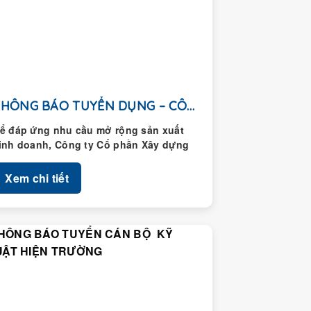
THÔNG BÁO TUYỂN DỤNG – CÔNG TY CỔ...
ể đáp ứng nhu cầu mở rộng sản xuất
inh doanh, Công ty Cổ phần Xây dựng
oàng Thành thông...
Xem chi tiết