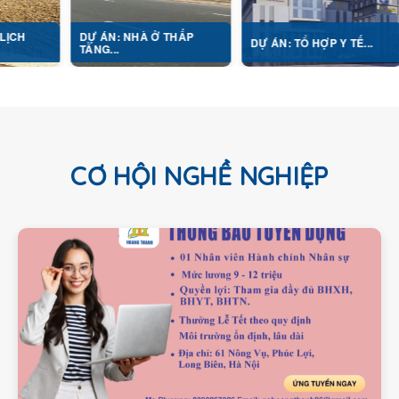
DỰ ÁN: NHÀ Ở THẤP
DỰ ÁN:
DỰ ÁN: TỔ HỢP Y TẾ...
TẦNG...
NGHỊ...
CƠ HỘI NGHỀ NGHIỆP