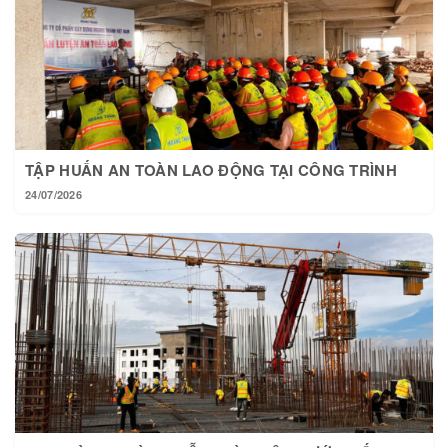
TẬP HUẤN AN TOÀN LAO ĐỘNG TẠI CÔNG TRÌNH
24/07/2026
TẠI HOÀNG THÀNH MỖI NGÀY MỘT BƯỚC TIẾN