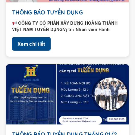
THÔNG BÁO TUYỂN DỤNG
CÔNG TY CỔ PHẦN XÂY DỰNG HOÀNG THÀNH
VIỆT NAM TUYỂN DỤNGVị trí: Nhân viên Hành
chính – Nhân...
Xem chi tiết
THÔNG BÁO TUYỂN DỤNG THÁNG 01/2026