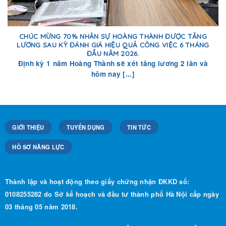
CHÚC MỪNG 70% NHÂN SỰ HOÀNG THÀNH ĐƯỢC TĂNG
LƯƠNG SAU KỲ ĐÁNH GIÁ HIỆU QUẢ CÔNG VIỆC 6 THÁNG
ĐẦU NĂM 2026.
Định kỳ 1 năm Hoàng Thành sẽ xét tăng lương 2 lần và
hôm nay [...]
GIỚI THIỆU
TUYỂN DỤNG
TIN TỨC
HỒ SƠ NĂNG LỰC
Thành lập và hoạt động theo giấy chứng nhận ĐKKD số:
0108255282 do Sở kế hoạch và đầu tư thành phố Hà Nội cấp ngày
03 tháng 05 năm 2018.
Phương Châm Hoạt Động:
“Đổi mới, Uy tín, Chất