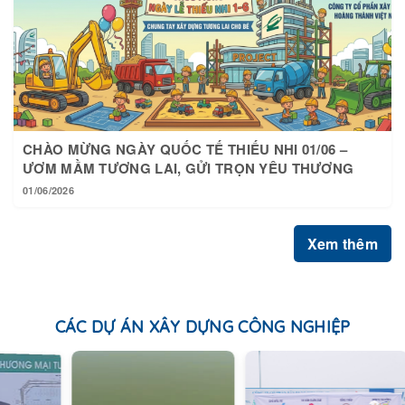
CHÀO MỪNG NGÀY QUỐC TẾ THIẾU NHI 01/06 –
ƯƠM MẦM TƯƠNG LAI, GỬI TRỌN YÊU THƯƠNG
01/06/2026
Xem thêm
CÁC DỰ ÁN XÂY DỰNG CÔNG NGHIỆP