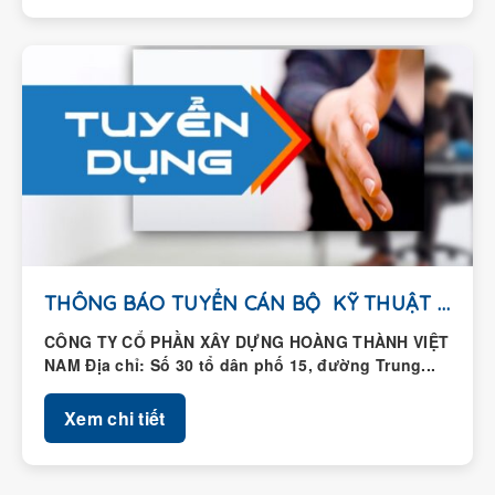
THÔNG BÁO TUYỂN CÁN BỘ KỸ THUẬT HIỆN...
CÔNG TY CỔ PHẦN XÂY DỰNG HOÀNG THÀNH VIỆT
NAM Địa chỉ: Số 30 tổ dân phố 15, đường Trung...
Xem chi tiết