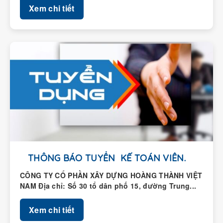
THÔNG BÁO TUYỂN KẾ TOÁN VIÊN.
CÔNG TY CỔ PHẦN XÂY DỰNG HOÀNG THÀNH VIỆT
NAM Địa chỉ: Số 30 tổ dân phố 15, đường Trung...
Xem chi tiết