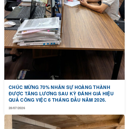
CHÚC MỪNG 70% NHÂN SỰ HOÀNG THÀNH
ĐƯỢC TĂNG LƯƠNG SAU KỲ ĐÁNH GIÁ HIỆU
QUẢ CÔNG VIỆC 6 THÁNG ĐẦU NĂM 2026.
28/07/2026