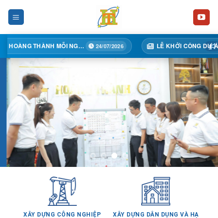
Skip
to
content
TẠI HOÀNG THÀNH MỖI NGÀY MỘT BƯỚC TIẾN
LỄ KHỞI CÔNG DỰ ÁN TÒA 02A – TRUNG TÂM THƯƠNG MẠI HỒNG KÔNG, KHÁCH SẠN, CĂN HỘ ĐỂ BÁN VÀ CHO THUÊ
24/07/2026
19/06/
XÂY DỰNG CÔNG NGHIỆP
XÂY DỰNG DÂN DỤNG VÀ HẠ