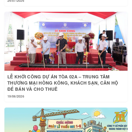
24/07/2026
LỄ KHỞI CÔNG DỰ ÁN TÒA 02A – TRUNG TÂM
THƯƠNG MẠI HỒNG KÔNG, KHÁCH SẠN, CĂN HỘ
ĐỂ BÁN VÀ CHO THUÊ
19/06/2026