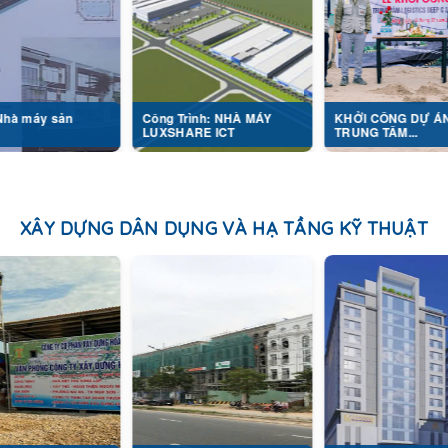
Công Trình: NHÀ MÁY
KHỞI CÔNG DỰ ÁN
LUXSHARE ICT
TRUNG TÂM...
XÂY DỰNG DÂN DỤNG VÀ HẠ TẦNG KỸ THUẬT