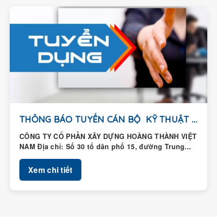
THÔNG BÁO TUYỂN CÁN BỘ KỸ THUẬT HIỆN...
CÔNG TY CỔ PHẦN XÂY DỰNG HOÀNG THÀNH VIỆT
NAM Địa chỉ: Số 30 tổ dân phố 15, đường Trung...
Xem chi tiết