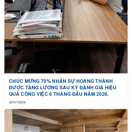
CHÚC MỪNG 70% NHÂN SỰ HOÀNG THÀNH
ĐƯỢC TĂNG LƯƠNG SAU KỲ ĐÁNH GIÁ HIỆU
QUẢ CÔNG VIỆC 6 THÁNG ĐẦU NĂM 2026.
28/07/2026