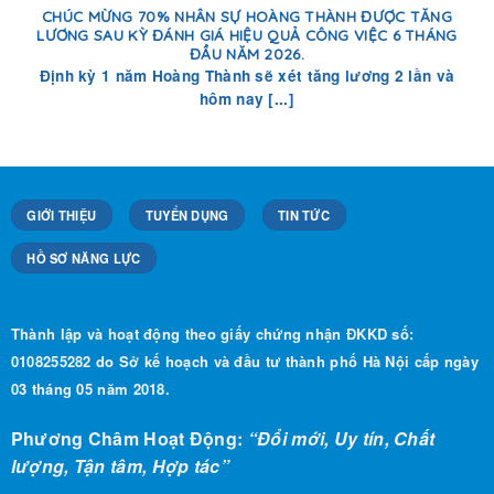
CHÚC MỪNG 70% NHÂN SỰ HOÀNG THÀNH ĐƯỢC TĂNG
LƯƠNG SAU KỲ ĐÁNH GIÁ HIỆU QUẢ CÔNG VIỆC 6 THÁNG
ĐẦU NĂM 2026.
Định kỳ 1 năm Hoàng Thành sẽ xét tăng lương 2 lần và
hôm nay [...]
GIỚI THIỆU
TUYỂN DỤNG
TIN TỨC
HỒ SƠ NĂNG LỰC
Thành lập và hoạt động theo giấy chứng nhận ĐKKD số:
0108255282 do Sở kế hoạch và đầu tư thành phố Hà Nội cấp ngày
03 tháng 05 năm 2018.
Phương Châm Hoạt Động:
“Đổi mới, Uy tín, Chất
lượng, Tận tâm, Hợp tác”