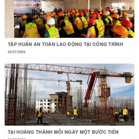
TẬP HUẤN AN TOÀN LAO ĐỘNG TẠI CÔNG TRÌNH
24/07/2026
TẠI HOÀNG THÀNH MỖI NGÀY MỘT BƯỚC TIẾN