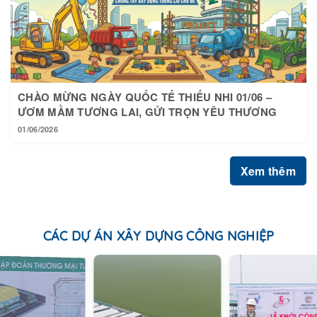
CHÀO MỪNG NGÀY QUỐC TẾ THIẾU NHI 01/06 –
ƯƠM MẦM TƯƠNG LAI, GỬI TRỌN YÊU THƯƠNG
01/06/2026
Xem thêm
CÁC DỰ ÁN XÂY DỰNG CÔNG NGHIỆP