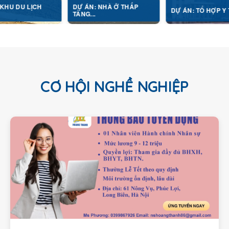
CH
DỰ ÁN: NHÀ Ở THẤP
DỰ ÁN: TỔ HỢP Y TẾ...
TẦNG...
CƠ HỘI NGHỀ NGHIỆP