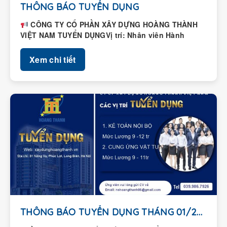
THÔNG BÁO TUYỂN DỤNG
CÔNG TY CỔ PHẦN XÂY DỰNG HOÀNG THÀNH
VIỆT NAM TUYỂN DỤNGVị trí: Nhân viên Hành
chính – Nhân...
Xem chi tiết
THÔNG BÁO TUYỂN DỤNG THÁNG 01/2026