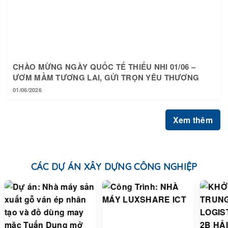
CHÀO MỪNG NGÀY QUỐC TẾ THIẾU NHI 01/06 –
ƯƠM MẦM TƯƠNG LAI, GỬI TRỌN YÊU THƯƠNG
01/06/2026
Xem thêm
CÁC DỰ ÁN XÂY DỰNG CÔNG NGHIỆP