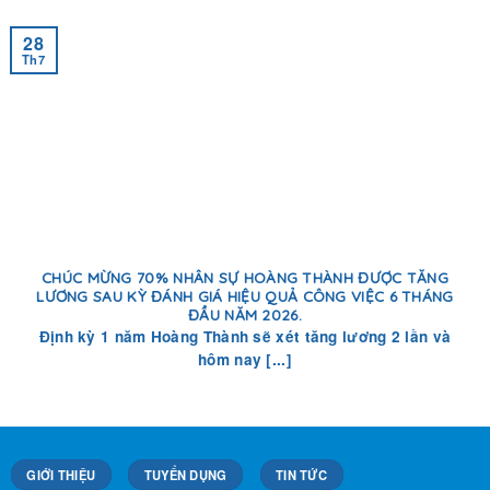
28
Th7
CHÚC MỪNG 70% NHÂN SỰ HOÀNG THÀNH ĐƯỢC TĂNG
LƯƠNG SAU KỲ ĐÁNH GIÁ HIỆU QUẢ CÔNG VIỆC 6 THÁNG
ĐẦU NĂM 2026.
Định kỳ 1 năm Hoàng Thành sẽ xét tăng lương 2 lần và
hôm nay [...]
GIỚI THIỆU
TUYỂN DỤNG
TIN TỨC