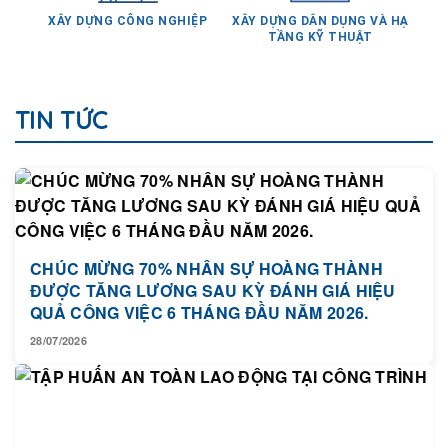
XÂY DỰNG CÔNG NGHIỆP
XÂY DỰNG DÂN DỤNG VÀ HẠ
TẦNG KỸ THUẬT
TIN TỨC
CHÚC MỪNG 70% NHÂN SỰ HOÀNG THÀNH
ĐƯỢC TĂNG LƯƠNG SAU KỲ ĐÁNH GIÁ HIỆU
QUẢ CÔNG VIỆC 6 THÁNG ĐẦU NĂM 2026.
28/07/2026