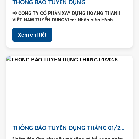
THÔNG BÁO TUYỂN DỤNG
📢 CÔNG TY CỔ PHẦN XÂY DỰNG HOÀNG THÀNH
VIỆT NAM TUYỂN DỤNGVị trí: Nhân viên Hành
chính – Nhân...
Xem chi tiết
THÔNG BÁO TUYỂN DỤNG THÁNG 01/2026
Nhằm đáp ứng nhu cầu mở rộng và bổ sung nhân