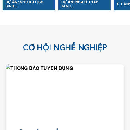
Ự ÁN: KHU DU LỊCH
DỰ ÁN: NHÀ Ở THẤP
DỰ ÁN: TỔ H
INH...
TẦNG...
CƠ HỘI NGHỀ NGHIỆP