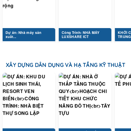
ự án: Nhà máy sản
Công Trình: NHÀ MÁY
KHỞI CÔNG
uất...
LUXSHARE ICT
TRUNG TÂM.
XÂY DỰNG DÂN DỤNG VÀ HẠ TẦNG KỸ THUẬT