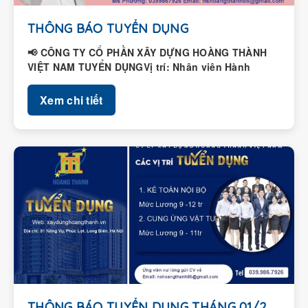
THÔNG BÁO TUYỂN DỤNG
📢 CÔNG TY CỔ PHẦN XÂY DỰNG HOÀNG THÀNH
VIỆT NAM TUYỂN DỤNGVị trí: Nhân viên Hành
chính – Nhân...
Xem chi tiết
THÔNG BÁO TUYỂN DỤNG THÁNG 01/2026