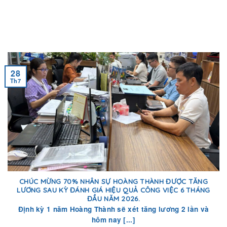
28
Th7
CHÚC MỪNG 70% NHÂN SỰ HOÀNG THÀNH ĐƯỢC TĂNG
LƯƠNG SAU KỲ ĐÁNH GIÁ HIỆU QUẢ CÔNG VIỆC 6 THÁNG
ĐẦU NĂM 2026.
Định kỳ 1 năm Hoàng Thành sẽ xét tăng lương 2 lần và
hôm nay [...]