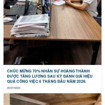
CHÚC MỪNG 70% NHÂN SỰ HOÀNG THÀNH
ĐƯỢC TĂNG LƯƠNG SAU KỲ ĐÁNH GIÁ HIỆU
QUẢ CÔNG VIỆC 6 THÁNG ĐẦU NĂM 2026.
28/07/2026