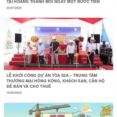
TẠI HOÀNG THÀNH MỖI NGÀY MỘT BƯỚC TIẾN
24/07/2026
LỄ KHỞI CÔNG DỰ ÁN TÒA 02A – TRUNG TÂM
THƯƠNG MẠI HỒNG KÔNG, KHÁCH SẠN, CĂN HỘ
ĐỂ BÁN VÀ CHO THUÊ
19/06/2026