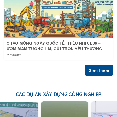
CHÀO MỪNG NGÀY QUỐC TẾ THIẾU NHI 01/06 –
ƯƠM MẦM TƯƠNG LAI, GỬI TRỌN YÊU THƯƠNG
01/06/2026
Xem thêm
CÁC DỰ ÁN XÂY DỰNG CÔNG NGHIỆP