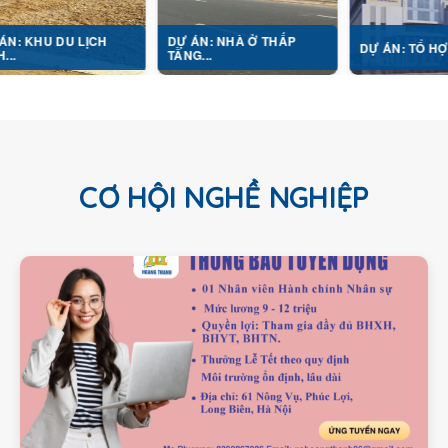
 LỊCH
DỰ ÁN: NHÀ Ở THẤP
DỰ ÁN: TỔ HỢP Y TẾ...
TẦNG...
CƠ HỘI NGHỀ NGHIỆP