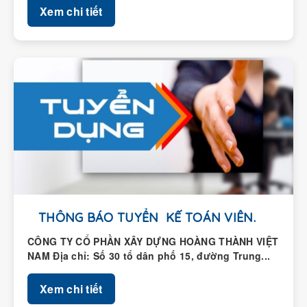
Xem chi tiết
THÔNG BÁO TUYỂN KẾ TOÁN VIÊN.
CÔNG TY CỔ PHẦN XÂY DỰNG HOÀNG THÀNH VIỆT
NAM Địa chỉ: Số 30 tổ dân phố 15, đường Trung...
Xem chi tiết