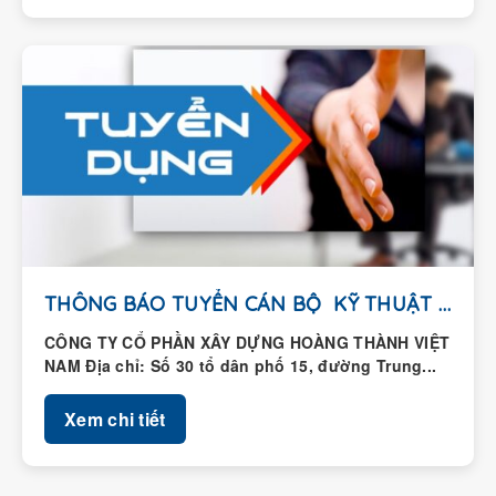
THÔNG BÁO TUYỂN CÁN BỘ KỸ THUẬT HIỆN...
CÔNG TY CỔ PHẦN XÂY DỰNG HOÀNG THÀNH VIỆT
NAM Địa chỉ: Số 30 tổ dân phố 15, đường Trung...
Xem chi tiết