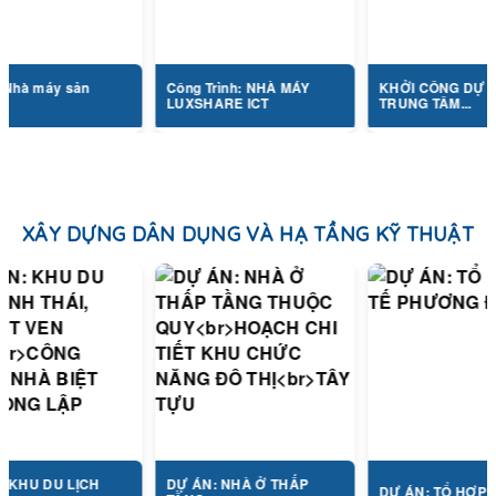
áy sản
Công Trình: NHÀ MÁY
KHỞI CÔNG DỰ ÁN
LUXSHARE ICT
TRUNG TÂM...
XÂY DỰNG DÂN DỤNG VÀ HẠ TẦNG KỸ THUẬT
DU LỊCH
DỰ ÁN: NHÀ Ở THẤP
DỰ ÁN: TỔ HỢP Y TẾ...