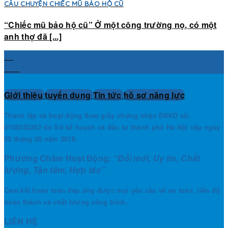
CÂU CHUYỆN CHIẾC MŨ BẢO HỘ CŨ
“Chiếc mũ bảo hộ cũ” Ở một công trường nọ, có một
anh thợ đã [...]
06
Th4
Giới thiệu
tuyển dụng
Tin tức
hồ sơ năng lực
Thành lập và hoạt động theo giấy chứng nhận ĐKKD số:
0108255282 do Sở kế hoạch và đầu tư thành phố Hà Nội cấp ngày
03 tháng 05 năm 2018.
Phương Châm Hoạt Động:
“Đổi mới, Uy tín, Chất
lượng, Tận tâm, Hợp tác”
Cam kết hoàn toàn đáp ứng được mọi yêu cầu về an toàn, tiến độ
.
hoàn thành và chất lượng công trình
LIÊN HỆ