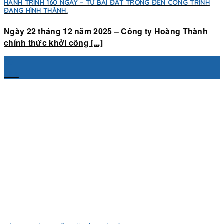
HÀNH TRÌNH 160 NGÀY – TỪ BÃI ĐẤT TRỐNG ĐẾN CÔNG TRÌNH
ĐANG HÌNH THÀNH.
Ngày 22 tháng 12 năm 2025 – Công ty Hoàng Thành
chính thức khởi công [...]
09
Th4