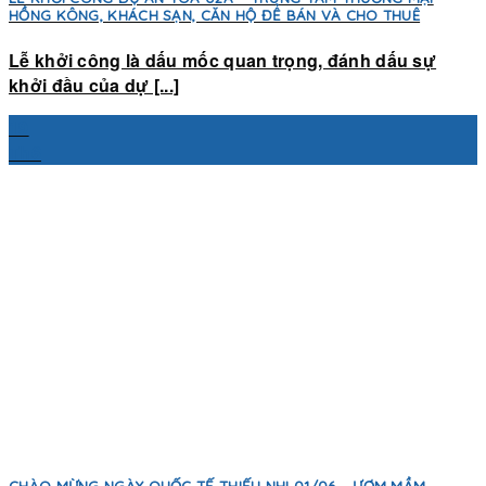
HỒNG KÔNG, KHÁCH SẠN, CĂN HỘ ĐỂ BÁN VÀ CHO THUÊ
Lễ khởi công là dấu mốc quan trọng, đánh dấu sự
khởi đầu của dự [...]
19
Th6