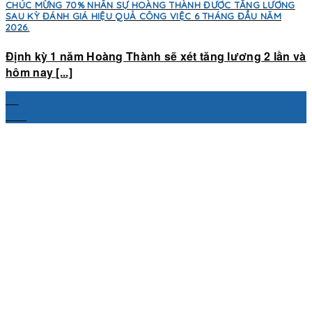
CHÚC MỪNG 70% NHÂN SỰ HOÀNG THÀNH ĐƯỢC TĂNG LƯƠNG
SAU KỲ ĐÁNH GIÁ HIỆU QUẢ CÔNG VIỆC 6 THÁNG ĐẦU NĂM
2026.
Định kỳ 1 năm Hoàng Thành sẽ xét tăng lương 2 lần và
hôm nay [...]
28
Th7