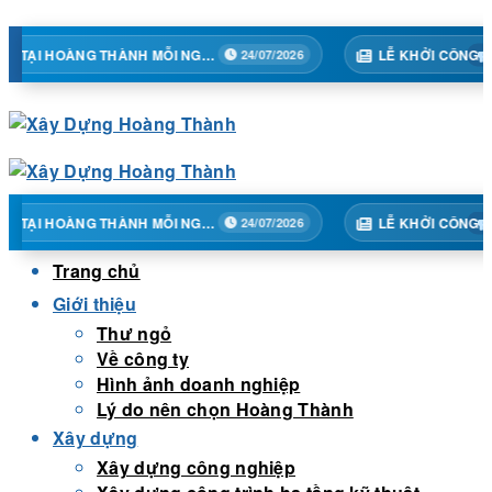
Skip
to
TẠI HOÀNG THÀNH MỖI NGÀY MỘT BƯỚC TIẾN
LỄ KHỞI CÔNG DỰ ÁN TÒA 02A – TRUNG TÂM THƯƠNG MẠI HỒNG K
24/07/2026
content
TẠI HOÀNG THÀNH MỖI NGÀY MỘT BƯỚC TIẾN
LỄ KHỞI CÔNG DỰ ÁN TÒA 02A – TRUNG TÂM THƯƠNG MẠI HỒNG K
24/07/2026
Trang chủ
Giới thiệu
Thư ngỏ
Về công ty
Hình ảnh doanh nghiệp
Lý do nên chọn Hoàng Thành
Xây dựng
Xây dựng công nghiệp