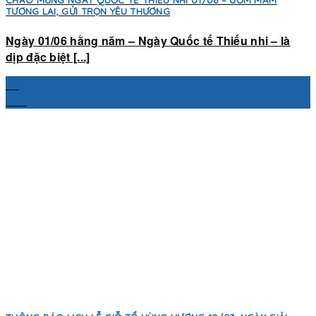
CHÀO MỪNG NGÀY QUỐC TẾ THIẾU NHI 01/06 – ƯƠM MẦM
TƯƠNG LAI, GỬI TRỌN YÊU THƯƠNG
Ngày 01/06 hằng năm – Ngày Quốc tế Thiếu nhi – là
dịp đặc biệt [...]
01
Th6