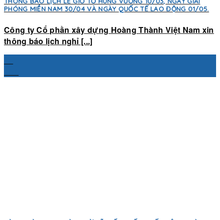
THÔNG BÁO LỊCH LỄ GIỖ TỔ HÙNG VƯƠNG 10/03, NGÀY GIẢI
PHÓNG MIỀN NAM 30/04 VÀ NGÀY QUỐC TẾ LAO ĐỘNG 01/05.
Công ty Cổ phần xây dựng Hoàng Thành Việt Nam xin
thông báo lịch nghỉ [...]
25
Th4