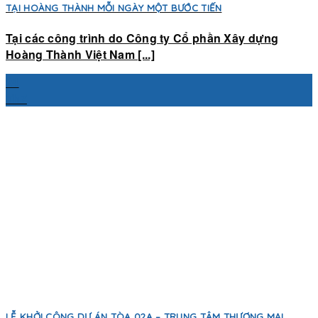
TẠI HOÀNG THÀNH MỖI NGÀY MỘT BƯỚC TIẾN
Tại các công trình do Công ty Cổ phần Xây dựng
Hoàng Thành Việt Nam [...]
24
Th7
LỄ KHỞI CÔNG DỰ ÁN TÒA 02A – TRUNG TÂM THƯƠNG MẠI