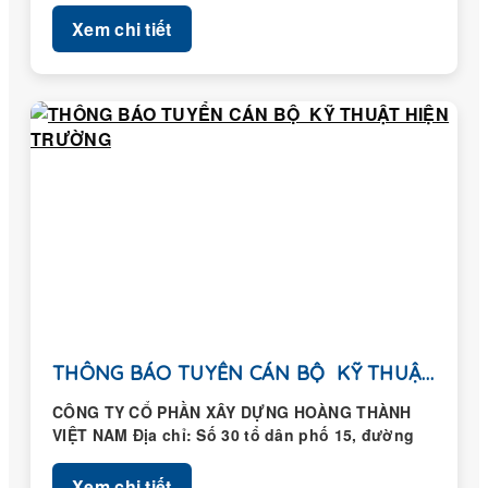
Xem chi tiết
THÔNG BÁO TUYỂN CÁN BỘ KỸ THUẬT HIỆN...
CÔNG TY CỔ PHẦN XÂY DỰNG HOÀNG THÀNH
VIỆT NAM Địa chỉ: Số 30 tổ dân phố 15, đường
Trung...
Xem chi tiết