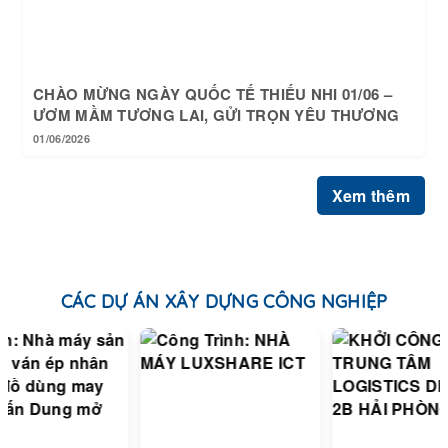
CHÀO MỪNG NGÀY QUỐC TẾ THIẾU NHI 01/06 –
ƯƠM MẦM TƯƠNG LAI, GỬI TRỌN YÊU THƯƠNG
01/06/2026
Xem thêm
CÁC DỰ ÁN XÂY DỰNG CÔNG NGHIỆP