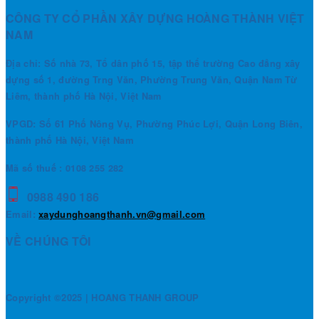
CÔNG TY CỔ PHẦN XÂY DỰNG HOÀNG THÀNH VIỆT
NAM
Địa chỉ: Số nhà 73, Tổ dân phố 15, tập thể trường Cao đẳng xây
dựng số 1, đường Trng Văn, Phường Trung Văn, Quận Nam Từ
Liêm, thành phố Hà Nội, Việt Nam
VPGD: Số 61 Phố Nông Vụ, Phường Phúc Lợi, Quận Long Biên,
thành phố Hà Nội, Việt Nam
Mã số thuế : 0108 255 282
0988 490 186
Email:
xaydunghoangthanh.vn@gmail.com
VỀ CHÚNG TÔI
Copyright ©2025 | HOANG THANH GROUP