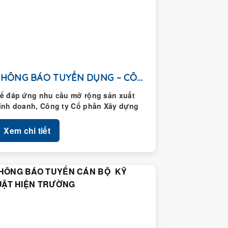
THÔNG BÁO TUYỂN DỤNG – CÔNG TY CỔ...
ể đáp ứng nhu cầu mở rộng sản xuất
inh doanh, Công ty Cổ phần Xây dựng
oàng Thành thông...
Xem chi tiết