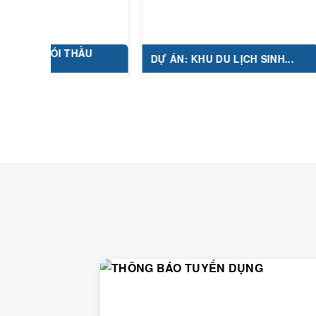
 GÓI THẦU
DỰ ÁN: KHU DU LỊCH SINH...
DỰ