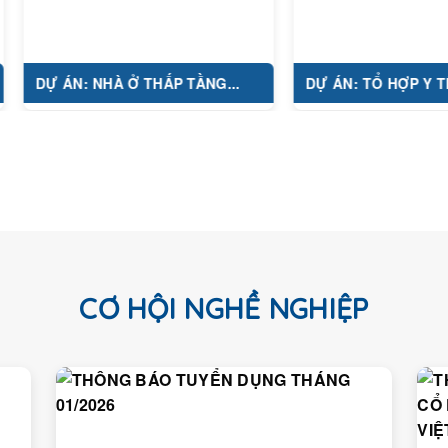
 ÁN: NHÀ Ở THẤP TẦNG...
DỰ ÁN: TỔ HỢP Y TẾ...
CƠ HỘI NGHỀ NGHIỆP