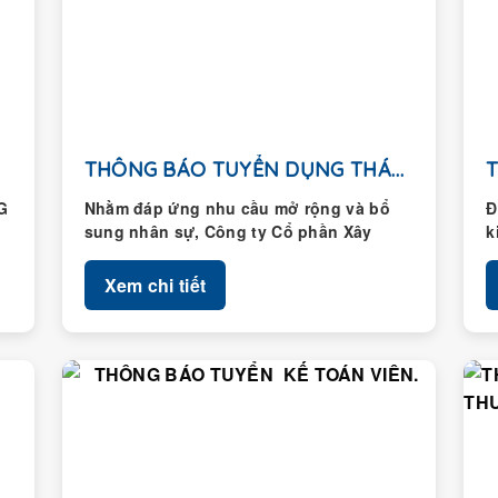
THÔNG BÁO TUYỂN DỤNG THÁNG 01/2026
G
Nhằm đáp ứng nhu cầu mở rộng và bổ
Đ
sung nhân sự, Công ty Cổ phần Xây
k
dựng Hoàng Thành...
H
Xem chi tiết