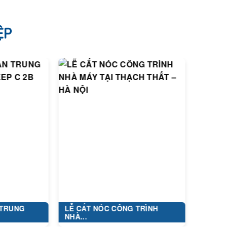
ỆP
LỄ CẤT NÓC CÔNG TRÌNH
DỰ ÁN: XÂY DỰ
NHÀ...