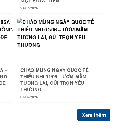
MỘT BƯỚC TIẾN
24/07/2026
A –
CHÀO MỪNG NGÀY QUỐC TẾ
ỒNG
THIẾU NHI 01/06 – ƯƠM MẦM
ĐỂ
TƯƠNG LAI, GỬI TRỌN YÊU
THƯƠNG
01/06/2026
Xem thêm