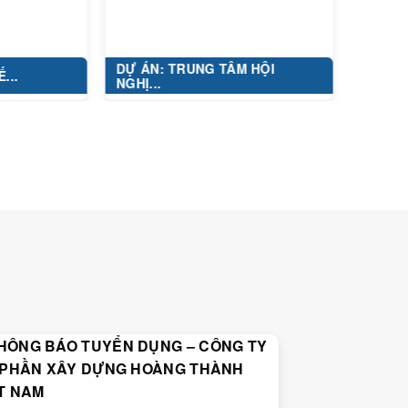
DỰ ÁN: TRUNG TÂM HỘI
KHU ĐÔ THỊ HI
NGHỊ...