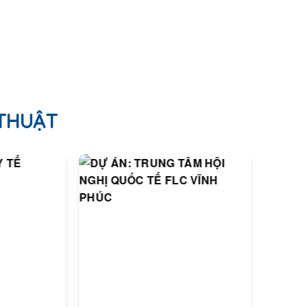
 THUẬT