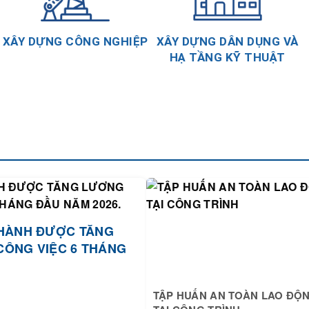
XÂY DỰNG CÔNG NGHIỆP
XÂY DỰNG DÂN DỤNG VÀ
HẠ TẦNG KỸ THUẬT
HÀNH ĐƯỢC TĂNG
CÔNG VIỆC 6 THÁNG
TẬP HUẤN AN TOÀN LAO ĐỘ