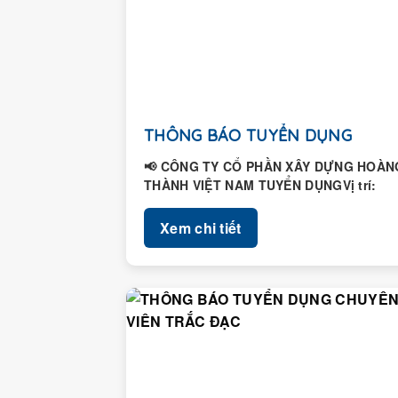
THÔNG BÁO TUYỂN DỤNG
📢 CÔNG TY CỔ PHẦN XÂY DỰNG HOÀN
THÀNH VIỆT NAM TUYỂN DỤNGVị trí:
Nhân viên Hành chính – Nhân...
Xem chi tiết