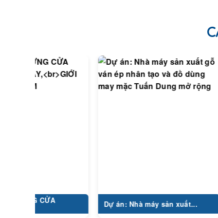
C
ỰNG CỬA
Cô
Dự án: Nhà máy sản xuất...
LU