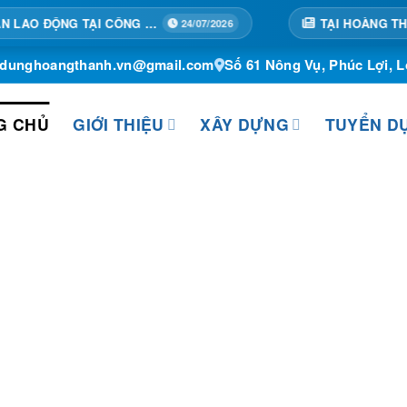
TẬP HUẤN AN TOÀN LAO ĐỘNG TẠI CÔNG TRÌNH
24/07/2026
ydunghoangthanh.vn@gmail.com
Số 61 Nông Vụ, Phúc Lợi, L
G CHỦ
GIỚI THIỆU
XÂY DỰNG
TUYỂN D