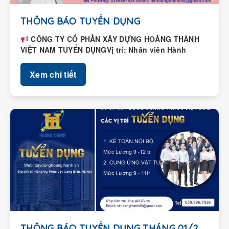
THÔNG BÁO TUYỂN DỤNG
CÔNG TY CỔ PHẦN XÂY DỰNG HOÀNG THÀNH
VIỆT NAM TUYỂN DỤNGVị trí: Nhân viên Hành
chính – Nhân...
Xem chi tiết
THÔNG BÁO TUYỂN DỤNG THÁNG 01/2026