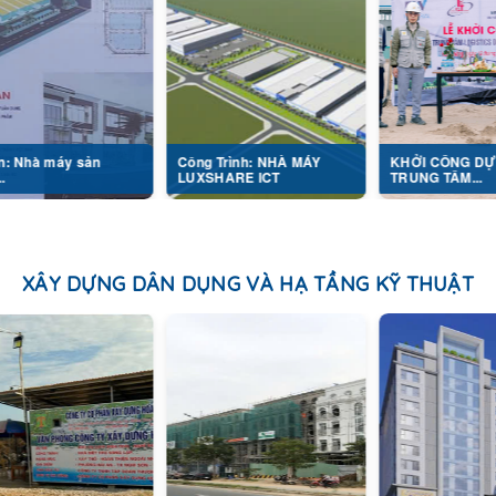
ản
Công Trình: NHÀ MÁY
KHỞI CÔNG DỰ ÁN
LUXSHARE ICT
TRUNG TÂM...
XÂY DỰNG DÂN DỤNG VÀ HẠ TẦNG KỸ THUẬT