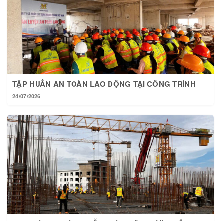
TẬP HUẤN AN TOÀN LAO ĐỘNG TẠI CÔNG TRÌNH
24/07/2026
TẠI HOÀNG THÀNH MỖI NGÀY MỘT BƯỚC TIẾN