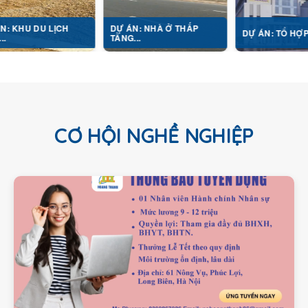
LỊCH
DỰ ÁN: NHÀ Ở THẤP
DỰ ÁN: TỔ HỢP Y TẾ...
TẦNG...
CƠ HỘI NGHỀ NGHIỆP