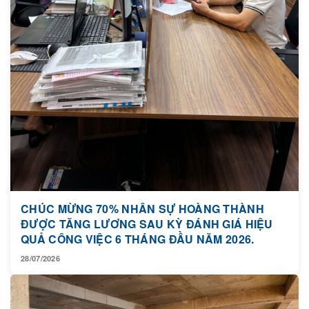
CHÚC MỪNG 70% NHÂN SỰ HOÀNG THÀNH
ĐƯỢC TĂNG LƯƠNG SAU KỲ ĐÁNH GIÁ HIỆU
QUẢ CÔNG VIỆC 6 THÁNG ĐẦU NĂM 2026.
28/07/2026