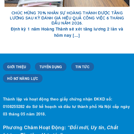
CHÚC MỪNG 70% NHÂN SỰ HOÀNG THÀNH ĐƯỢC TĂNG
LƯƠNG SAU KỲ ĐÁNH GIÁ HIỆU QUẢ CÔNG VIỆC 6 THÁNG
ĐẦU NĂM 2026.
Định kỳ 1 năm Hoàng Thành sẽ xét tăng lương 2 lần và
hôm nay [...]
GIỚI THIỆU
TUYỂN DỤNG
TIN TỨC
HỒ SƠ NĂNG LỰC
Thành lập và hoạt động theo giấy chứng nhận ĐKKD số:
0108255282 do Sở kế hoạch và đầu tư thành phố Hà Nội cấp ngày
03 tháng 05 năm 2018.
Phương Châm Hoạt Động:
“Đổi mới, Uy tín, Chất
lượng, Tận tâm, Hợp tác”