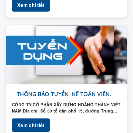
THÔNG BÁO TUYỂN KẾ TOÁN VIÊN.
CÔNG TY CỔ PHẦN XÂY DỰNG HOÀNG THÀNH VIỆT
NAM Địa chỉ: Số 30 tổ dân phố 15, đường Trung...
Xem chi tiết