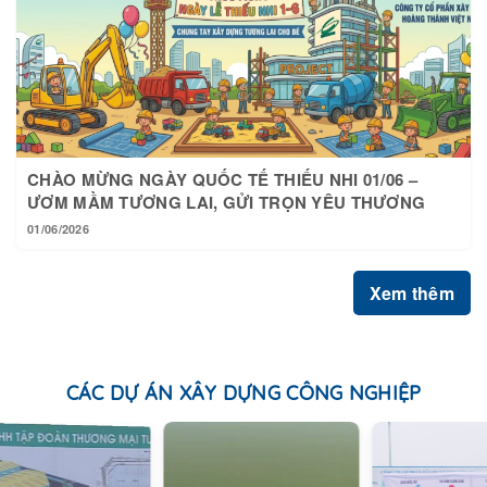
CHÀO MỪNG NGÀY QUỐC TẾ THIẾU NHI 01/06 –
ƯƠM MẦM TƯƠNG LAI, GỬI TRỌN YÊU THƯƠNG
01/06/2026
Xem thêm
CÁC DỰ ÁN XÂY DỰNG CÔNG NGHIỆP