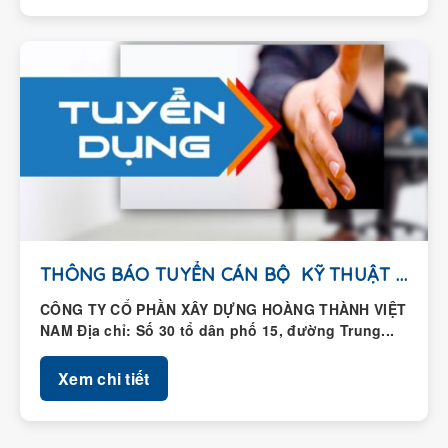
THÔNG BÁO TUYỂN CÁN BỘ KỸ THUẬT HIỆN...
CÔNG TY CỔ PHẦN XÂY DỰNG HOÀNG THÀNH VIỆT
NAM Địa chỉ: Số 30 tổ dân phố 15, đường Trung...
Xem chi tiết