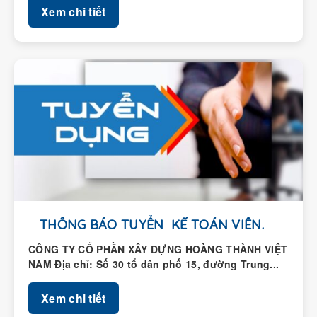
Xem chi tiết
THÔNG BÁO TUYỂN KẾ TOÁN VIÊN.
CÔNG TY CỔ PHẦN XÂY DỰNG HOÀNG THÀNH VIỆT
NAM Địa chỉ: Số 30 tổ dân phố 15, đường Trung...
Xem chi tiết