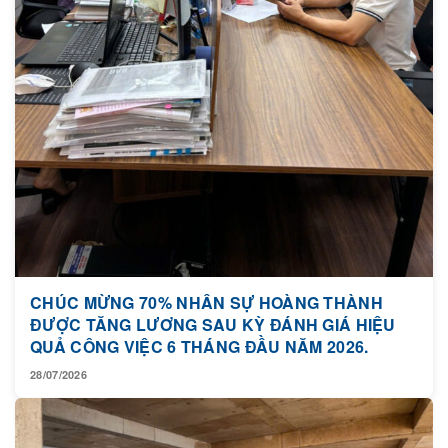
CHÚC MỪNG 70% NHÂN SỰ HOÀNG THÀNH
ĐƯỢC TĂNG LƯƠNG SAU KỲ ĐÁNH GIÁ HIỆU
QUẢ CÔNG VIỆC 6 THÁNG ĐẦU NĂM 2026.
28/07/2026