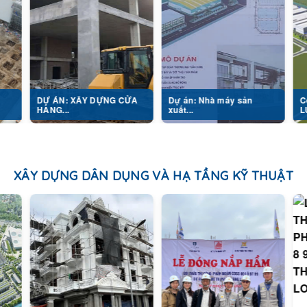
Ự ÁN: XÂY DỰNG CỬA
Dự án: Nhà máy sản
Công Trình:
ÀNG...
xuất...
LUXSHARE 
XÂY DỰNG DÂN DỤNG VÀ HẠ TẦNG KỸ THUẬT