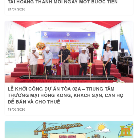
TẠI HOÀNG THÀNH MỖI NGÀY MỘT BƯỚC TIẾN
24/07/2026
LỄ KHỞI CÔNG DỰ ÁN TÒA 02A – TRUNG TÂM
THƯƠNG MẠI HỒNG KÔNG, KHÁCH SẠN, CĂN HỘ
ĐỂ BÁN VÀ CHO THUÊ
19/06/2026