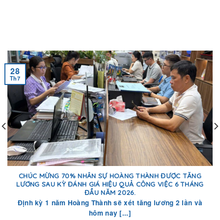
28
Th7
CHÚC MỪNG 70% NHÂN SỰ HOÀNG THÀNH ĐƯỢC TĂNG
LƯƠNG SAU KỲ ĐÁNH GIÁ HIỆU QUẢ CÔNG VIỆC 6 THÁNG
ĐẦU NĂM 2026.
Định kỳ 1 năm Hoàng Thành sẽ xét tăng lương 2 lần và
hôm nay [...]