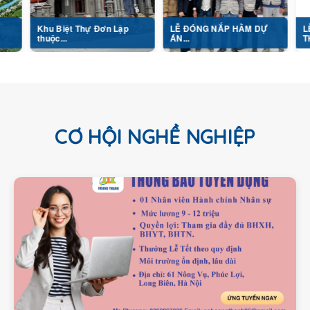
hu Biệt Thự Đơn Lập
LỄ ĐÓNG NẮP HẦM DỰ
LỄ KHỞI CÔ
uộc...
ÁN...
THI...
CƠ HỘI NGHỀ NGHIỆP