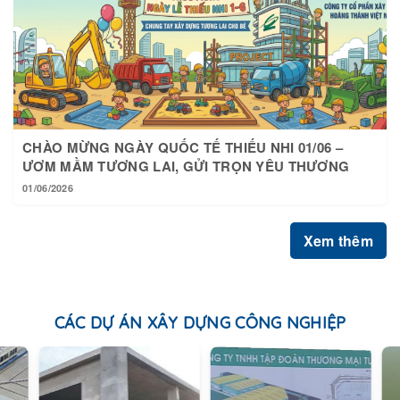
CHÀO MỪNG NGÀY QUỐC TẾ THIẾU NHI 01/06 –
ƯƠM MẦM TƯƠNG LAI, GỬI TRỌN YÊU THƯƠNG
01/06/2026
Xem thêm
CÁC DỰ ÁN XÂY DỰNG CÔNG NGHIỆP