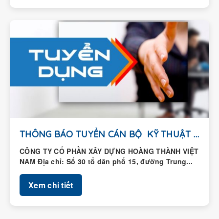
THÔNG BÁO TUYỂN CÁN BỘ KỸ THUẬT HIỆN...
CÔNG TY CỔ PHẦN XÂY DỰNG HOÀNG THÀNH VIỆT
NAM Địa chỉ: Số 30 tổ dân phố 15, đường Trung...
Xem chi tiết