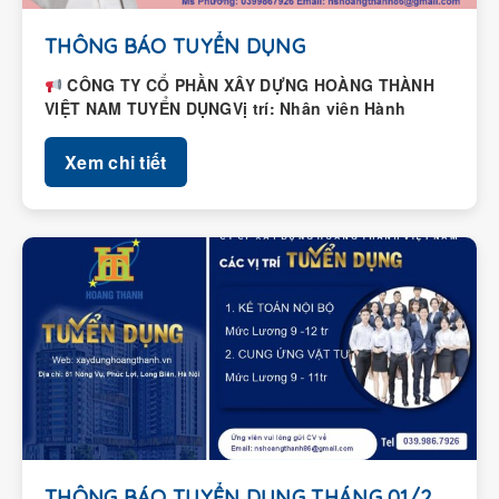
THÔNG BÁO TUYỂN DỤNG
CÔNG TY CỔ PHẦN XÂY DỰNG HOÀNG THÀNH
VIỆT NAM TUYỂN DỤNGVị trí: Nhân viên Hành
chính – Nhân...
Xem chi tiết
THÔNG BÁO TUYỂN DỤNG THÁNG 01/2026