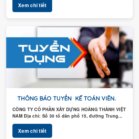
THÔNG BÁO TUYỂN KẾ TOÁN VIÊN.
CÔNG TY CỔ PHẦN XÂY DỰNG HOÀNG THÀNH VIỆT
NAM Địa chỉ: Số 30 tổ dân phố 15, đường Trung...
Xem chi tiết