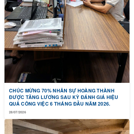
CHÚC MỪNG 70% NHÂN SỰ HOÀNG THÀNH
ĐƯỢC TĂNG LƯƠNG SAU KỲ ĐÁNH GIÁ HIỆU
QUẢ CÔNG VIỆC 6 THÁNG ĐẦU NĂM 2026.
28/07/2026