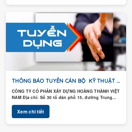
THÔNG BÁO TUYỂN CÁN BỘ KỸ THUẬT HIỆN...
CÔNG TY CỔ PHẦN XÂY DỰNG HOÀNG THÀNH VIỆT
NAM Địa chỉ: Số 30 tổ dân phố 15, đường Trung...
Xem chi tiết