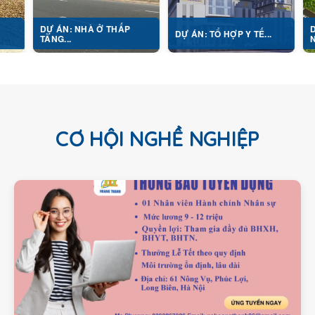
 ÁN: NHÀ Ở THẤP
DỰ ÁN: TRUN
DỰ ÁN: TỔ HỢP Y TẾ...
NG...
NGHỊ...
CƠ HỘI NGHỀ NGHIỆP