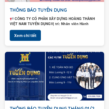
THÔNG BÁO TUYỂN DỤNG
CÔNG TY CỔ PHẦN XÂY DỰNG HOÀNG THÀNH
VIỆT NAM TUYỂN DỤNGVị trí: Nhân viên Hành
chính – Nhân...
Xem chi tiết
THÔNG BÁO TUYỂN DỤNG THÁNG 01/2026