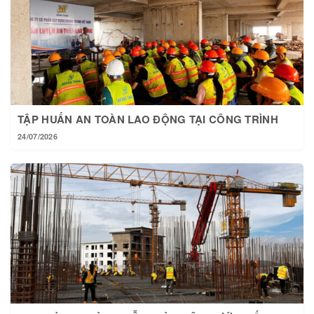
TẬP HUẤN AN TOÀN LAO ĐỘNG TẠI CÔNG TRÌNH
24/07/2026
TẠI HOÀNG THÀNH MỖI NGÀY MỘT BƯỚC TIẾN