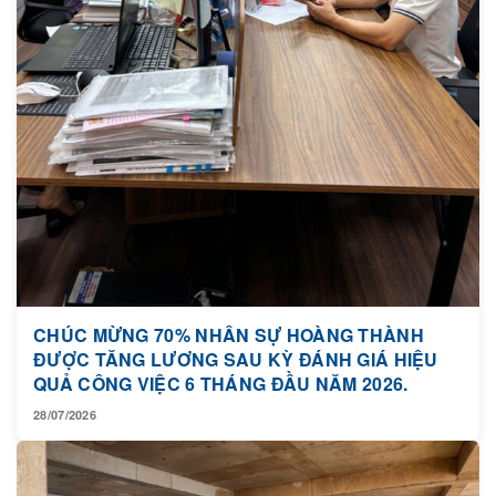
CHÚC MỪNG 70% NHÂN SỰ HOÀNG THÀNH
ĐƯỢC TĂNG LƯƠNG SAU KỲ ĐÁNH GIÁ HIỆU
QUẢ CÔNG VIỆC 6 THÁNG ĐẦU NĂM 2026.
28/07/2026