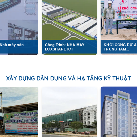
ản
Công Trình: NHÀ MÁY
KHỞI CÔNG DỰ ÁN
LUXSHARE ICT
TRUNG TÂM...
XÂY DỰNG DÂN DỤNG VÀ HẠ TẦNG KỸ THUẬT