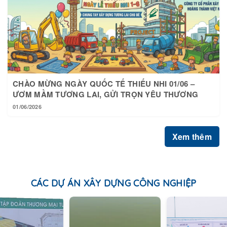
CHÀO MỪNG NGÀY QUỐC TẾ THIẾU NHI 01/06 –
ƯƠM MẦM TƯƠNG LAI, GỬI TRỌN YÊU THƯƠNG
01/06/2026
Xem thêm
CÁC DỰ ÁN XÂY DỰNG CÔNG NGHIỆP