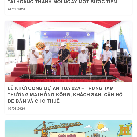
TẠI HOÀNG THÀNH MỖI NGÀY MỘT BƯỚC TIẾN
24/07/2026
LỄ KHỞI CÔNG DỰ ÁN TÒA 02A – TRUNG TÂM
THƯƠNG MẠI HỒNG KÔNG, KHÁCH SẠN, CĂN HỘ
ĐỂ BÁN VÀ CHO THUÊ
19/06/2026