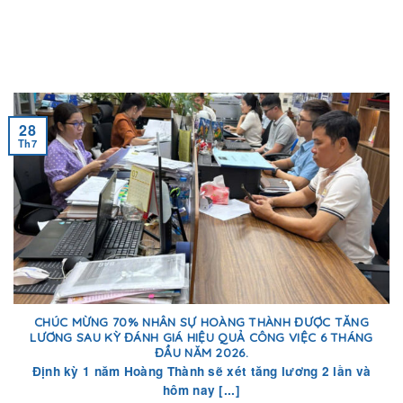
28
Th7
CHÚC MỪNG 70% NHÂN SỰ HOÀNG THÀNH ĐƯỢC TĂNG
LƯƠNG SAU KỲ ĐÁNH GIÁ HIỆU QUẢ CÔNG VIỆC 6 THÁNG
ĐẦU NĂM 2026.
Định kỳ 1 năm Hoàng Thành sẽ xét tăng lương 2 lần và
hôm nay [...]