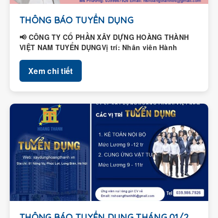
THÔNG BÁO TUYỂN DỤNG
📢 CÔNG TY CỔ PHẦN XÂY DỰNG HOÀNG THÀNH
VIỆT NAM TUYỂN DỤNGVị trí: Nhân viên Hành
chính – Nhân...
Xem chi tiết
THÔNG BÁO TUYỂN DỤNG THÁNG 01/2026