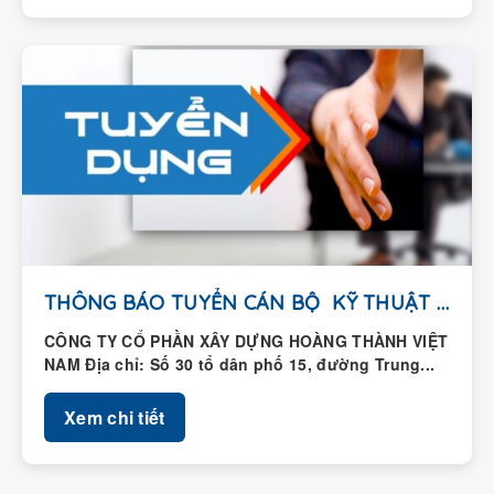
THÔNG BÁO TUYỂN CÁN BỘ KỸ THUẬT HIỆN...
CÔNG TY CỔ PHẦN XÂY DỰNG HOÀNG THÀNH VIỆT
NAM Địa chỉ: Số 30 tổ dân phố 15, đường Trung...
Xem chi tiết