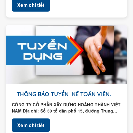
Xem chi tiết
THÔNG BÁO TUYỂN KẾ TOÁN VIÊN.
CÔNG TY CỔ PHẦN XÂY DỰNG HOÀNG THÀNH VIỆT
NAM Địa chỉ: Số 30 tổ dân phố 15, đường Trung...
Xem chi tiết