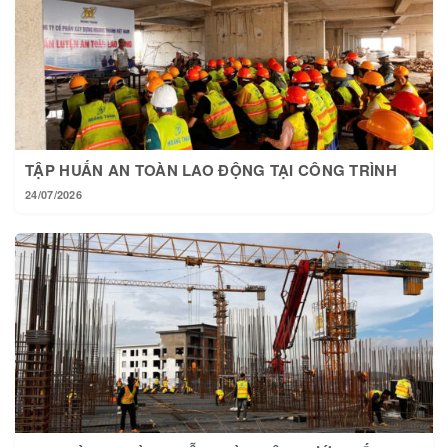
TẬP HUẤN AN TOÀN LAO ĐỘNG TẠI CÔNG TRÌNH
24/07/2026
TẠI HOÀNG THÀNH MỖI NGÀY MỘT BƯỚC TIẾN