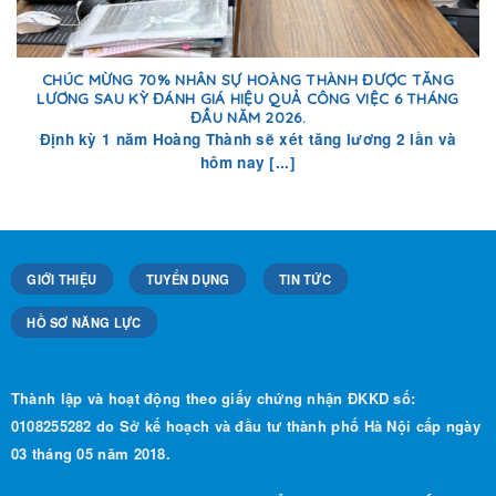
CHÚC MỪNG 70% NHÂN SỰ HOÀNG THÀNH ĐƯỢC TĂNG
LƯƠNG SAU KỲ ĐÁNH GIÁ HIỆU QUẢ CÔNG VIỆC 6 THÁNG
ĐẦU NĂM 2026.
Định kỳ 1 năm Hoàng Thành sẽ xét tăng lương 2 lần và
hôm nay [...]
GIỚI THIỆU
TUYỂN DỤNG
TIN TỨC
HỒ SƠ NĂNG LỰC
Thành lập và hoạt động theo giấy chứng nhận ĐKKD số:
0108255282 do Sở kế hoạch và đầu tư thành phố Hà Nội cấp ngày
03 tháng 05 năm 2018.
Phương Châm Hoạt Động:
“Đổi mới, Uy tín, Chất