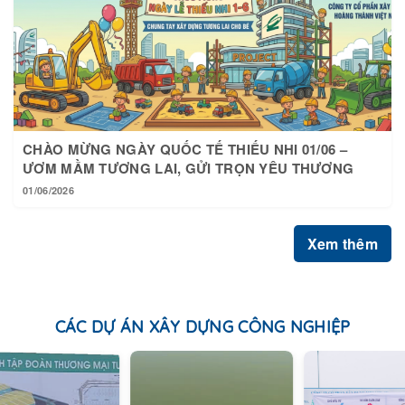
CHÀO MỪNG NGÀY QUỐC TẾ THIẾU NHI 01/06 –
ƯƠM MẦM TƯƠNG LAI, GỬI TRỌN YÊU THƯƠNG
01/06/2026
Xem thêm
CÁC DỰ ÁN XÂY DỰNG CÔNG NGHIỆP