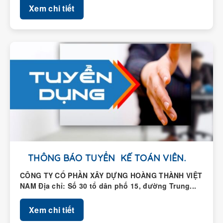
THÔNG BÁO TUYỂN KẾ TOÁN VIÊN.
CÔNG TY CỔ PHẦN XÂY DỰNG HOÀNG THÀNH VIỆT
NAM Địa chỉ: Số 30 tổ dân phố 15, đường Trung...
Xem chi tiết