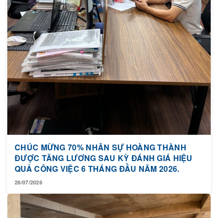
CHÚC MỪNG 70% NHÂN SỰ HOÀNG THÀNH
ĐƯỢC TĂNG LƯƠNG SAU KỲ ĐÁNH GIÁ HIỆU
QUẢ CÔNG VIỆC 6 THÁNG ĐẦU NĂM 2026.
28/07/2026