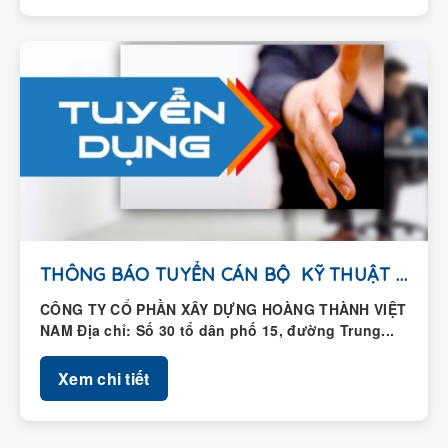
THÔNG BÁO TUYỂN CÁN BỘ KỸ THUẬT HIỆN...
CÔNG TY CỔ PHẦN XÂY DỰNG HOÀNG THÀNH VIỆT
NAM Địa chỉ: Số 30 tổ dân phố 15, đường Trung...
Xem chi tiết