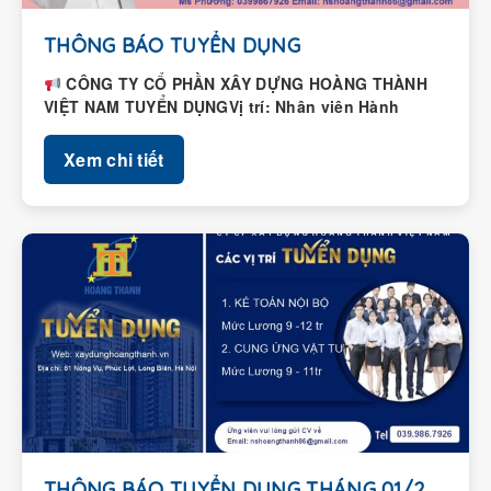
THÔNG BÁO TUYỂN DỤNG
CÔNG TY CỔ PHẦN XÂY DỰNG HOÀNG THÀNH
VIỆT NAM TUYỂN DỤNGVị trí: Nhân viên Hành
chính – Nhân...
Xem chi tiết
THÔNG BÁO TUYỂN DỤNG THÁNG 01/2026