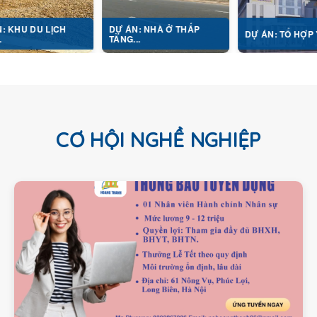
ỊCH
DỰ ÁN: NHÀ Ở THẤP
DỰ ÁN: TỔ HỢP Y TẾ...
TẦNG...
CƠ HỘI NGHỀ NGHIỆP