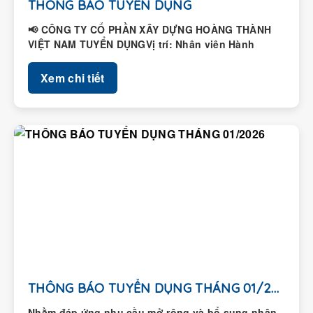
THÔNG BÁO TUYỂN DỤNG
📢 CÔNG TY CỔ PHẦN XÂY DỰNG HOÀNG THÀNH
VIỆT NAM TUYỂN DỤNGVị trí: Nhân viên Hành
chính – Nhân...
Xem chi tiết
THÔNG BÁO TUYỂN DỤNG THÁNG 01/2026
Nhằm đáp ứng nhu cầu mở rộng và bổ sung nhân