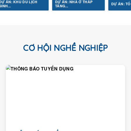
N: KHU DU LỊCH
DỰ ÁN: NHÀ Ở THẤP
DỰ ÁN: TỔ HỢP Y
..
TẦNG...
CƠ HỘI NGHỀ NGHIỆP