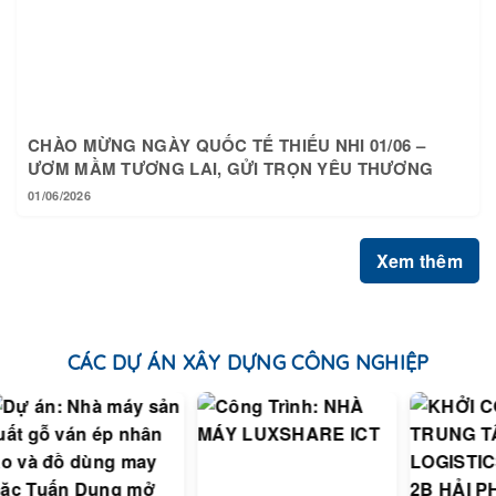
CHÀO MỪNG NGÀY QUỐC TẾ THIẾU NHI 01/06 –
ƯƠM MẦM TƯƠNG LAI, GỬI TRỌN YÊU THƯƠNG
01/06/2026
Xem thêm
CÁC DỰ ÁN XÂY DỰNG CÔNG NGHIỆP