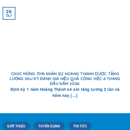
28
Th7
CHÚC MỪNG 70% NHÂN SỰ HOÀNG THÀNH ĐƯỢC TĂNG
LƯƠNG SAU KỲ ĐÁNH GIÁ HIỆU QUẢ CÔNG VIỆC 6 THÁNG
ĐẦU NĂM 2026.
Định kỳ 1 năm Hoàng Thành sẽ xét tăng lương 2 lần và
hôm nay [...]
GIỚI THIỆU
TUYỂN DỤNG
TIN TỨC