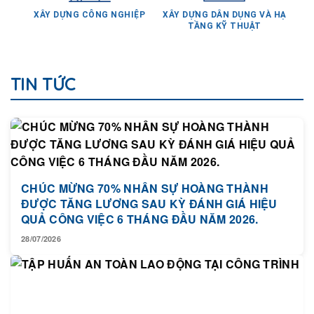
XÂY DỰNG CÔNG NGHIỆP
XÂY DỰNG DÂN DỤNG VÀ HẠ
TẦNG KỸ THUẬT
TIN TỨC
CHÚC MỪNG 70% NHÂN SỰ HOÀNG THÀNH
ĐƯỢC TĂNG LƯƠNG SAU KỲ ĐÁNH GIÁ HIỆU
QUẢ CÔNG VIỆC 6 THÁNG ĐẦU NĂM 2026.
28/07/2026