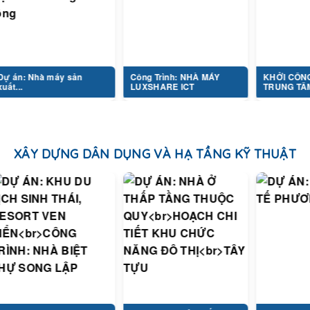
: Nhà máy sản
Công Trình: NHÀ MÁY
KHỞI CÔNG DỰ
.
LUXSHARE ICT
TRUNG TÂM...
XÂY DỰNG DÂN DỤNG VÀ HẠ TẦNG KỸ THUẬT