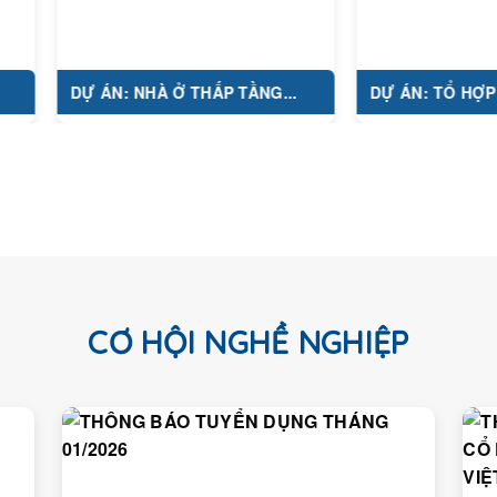
DỰ ÁN: NHÀ Ở THẤP TẦNG...
DỰ ÁN: TỔ HỢP Y TẾ...
CƠ HỘI NGHỀ NGHIỆP