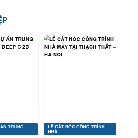
ỆP
UNG
LỄ CẤT NÓC CÔNG TRÌNH
DỰ ÁN: XÂ
NHÀ...