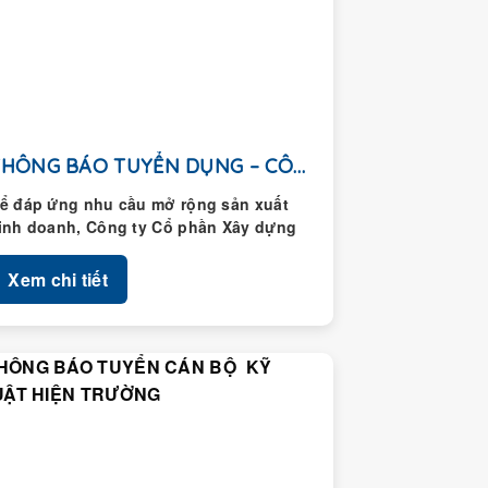
THÔNG BÁO TUYỂN DỤNG – CÔNG TY CỔ...
ể đáp ứng nhu cầu mở rộng sản xuất
inh doanh, Công ty Cổ phần Xây dựng
oàng Thành thông...
Xem chi tiết