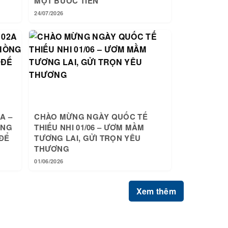
MỘT BƯỚC TIẾN
24/07/2026
A –
CHÀO MỪNG NGÀY QUỐC TẾ
ỒNG
THIẾU NHI 01/06 – ƯƠM MẦM
ĐỂ
TƯƠNG LAI, GỬI TRỌN YÊU
THƯƠNG
01/06/2026
Xem thêm