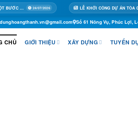
LỄ KHỞI CÔNG DỰ ÁN TÒA 02A – TRUNG TÂM THƯƠNG MẠI HỒNG KÔNG, KHÁCH SẠN, CĂN HỘ ĐỂ BÁN VÀ CHO THUÊ
4/07/2026
ydunghoangthanh.vn@gmail.com
Số 61 Nông Vụ, Phúc Lợi, L
G CHỦ
GIỚI THIỆU
XÂY DỰNG
TUYỂN D