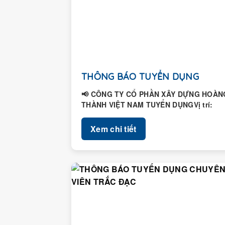
THÔNG BÁO TUYỂN DỤNG
📢 CÔNG TY CỔ PHẦN XÂY DỰNG HOÀN
THÀNH VIỆT NAM TUYỂN DỤNGVị trí:
Nhân viên Hành chính – Nhân...
Xem chi tiết