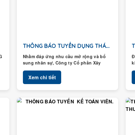
THÔNG BÁO TUYỂN DỤNG THÁNG 01/2026
G
Nhằm đáp ứng nhu cầu mở rộng và bổ
Đ
sung nhân sự, Công ty Cổ phần Xây
k
dựng Hoàng Thành...
H
Xem chi tiết