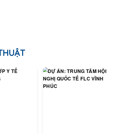
 THUẬT