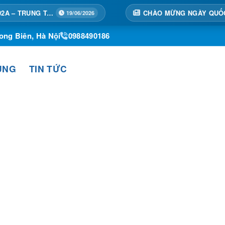
19/06/2026
ong Biên, Hà Nội
0988490186
ỤNG
TIN TỨC