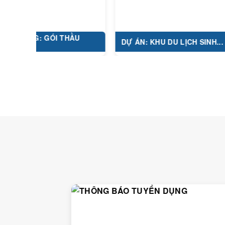
ÔNG: GÓI THẦU
DỰ ÁN: KHU DU LỊCH SINH...