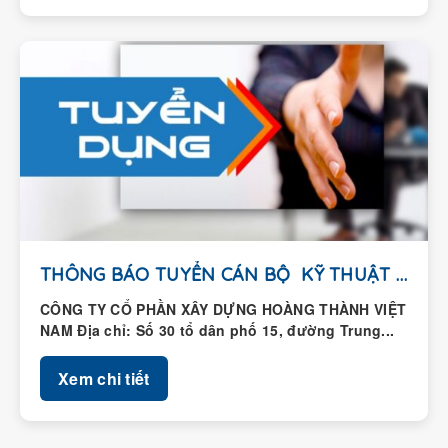
THÔNG BÁO TUYỂN CÁN BỘ KỸ THUẬT HIỆN...
CÔNG TY CỔ PHẦN XÂY DỰNG HOÀNG THÀNH VIỆT
NAM Địa chỉ: Số 30 tổ dân phố 15, đường Trung...
Xem chi tiết