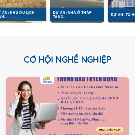
DU LỊCH
DỰ ÁN: NHÀ Ở THẤP
DỰ ÁN: TỔ HỢP Y TẾ...
TẦNG...
CƠ HỘI NGHỀ NGHIỆP