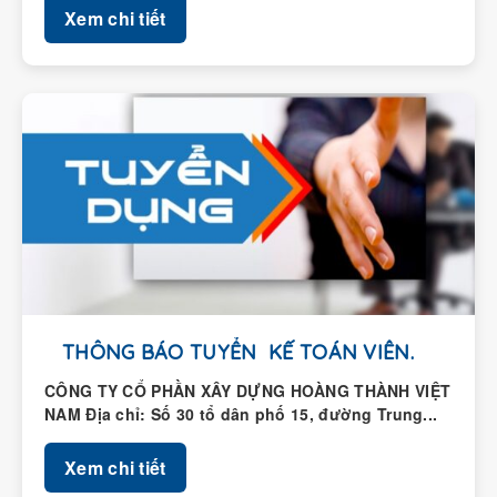
THÔNG BÁO TUYỂN KẾ TOÁN VIÊN.
CÔNG TY CỔ PHẦN XÂY DỰNG HOÀNG THÀNH VIỆT
NAM Địa chỉ: Số 30 tổ dân phố 15, đường Trung...
Xem chi tiết