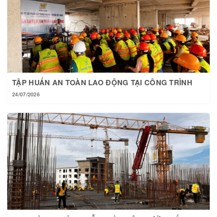
TẬP HUẤN AN TOÀN LAO ĐỘNG TẠI CÔNG TRÌNH
24/07/2026
TẠI HOÀNG THÀNH MỖI NGÀY MỘT BƯỚC TIẾN