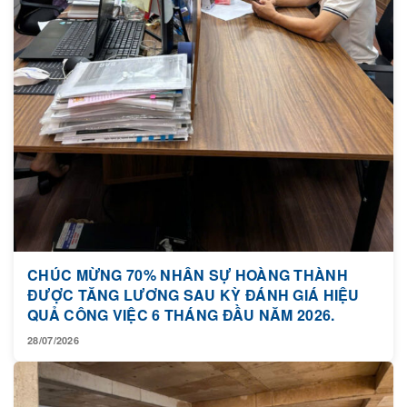
CHÚC MỪNG 70% NHÂN SỰ HOÀNG THÀNH
ĐƯỢC TĂNG LƯƠNG SAU KỲ ĐÁNH GIÁ HIỆU
QUẢ CÔNG VIỆC 6 THÁNG ĐẦU NĂM 2026.
28/07/2026