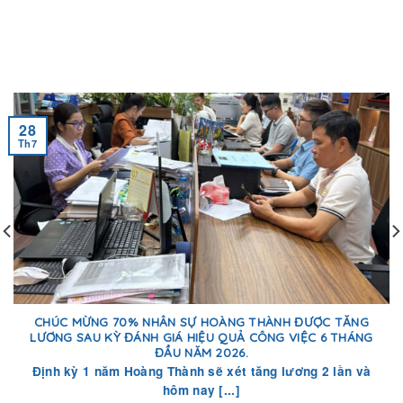
28
Th7
CHÚC MỪNG 70% NHÂN SỰ HOÀNG THÀNH ĐƯỢC TĂNG
LƯƠNG SAU KỲ ĐÁNH GIÁ HIỆU QUẢ CÔNG VIỆC 6 THÁNG
ĐẦU NĂM 2026.
Định kỳ 1 năm Hoàng Thành sẽ xét tăng lương 2 lần và
hôm nay [...]