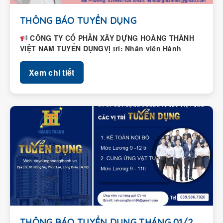
THÔNG BÁO TUYỂN DỤNG
CÔNG TY CỔ PHẦN XÂY DỰNG HOÀNG THÀNH
VIỆT NAM TUYỂN DỤNGVị trí: Nhân viên Hành
chính – Nhân...
Xem chi tiết
THÔNG BÁO TUYỂN DỤNG THÁNG 01/2026