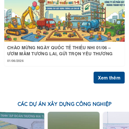
CHÀO MỪNG NGÀY QUỐC TẾ THIẾU NHI 01/06 –
ƯƠM MẦM TƯƠNG LAI, GỬI TRỌN YÊU THƯƠNG
01/06/2026
Xem thêm
CÁC DỰ ÁN XÂY DỰNG CÔNG NGHIỆP