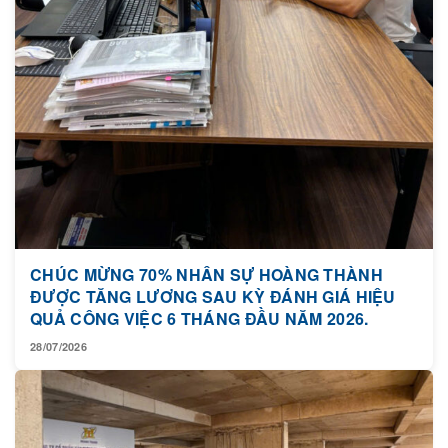
CHÚC MỪNG 70% NHÂN SỰ HOÀNG THÀNH
ĐƯỢC TĂNG LƯƠNG SAU KỲ ĐÁNH GIÁ HIỆU
QUẢ CÔNG VIỆC 6 THÁNG ĐẦU NĂM 2026.
28/07/2026