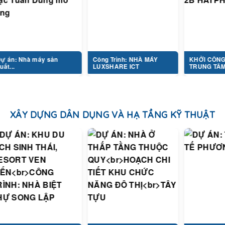
à máy sản
Công Trình: NHÀ MÁY
KHỞI CÔNG DỰ ÁN
LUXSHARE ICT
TRUNG TÂM...
XÂY DỰNG DÂN DỤNG VÀ HẠ TẦNG KỸ THUẬT