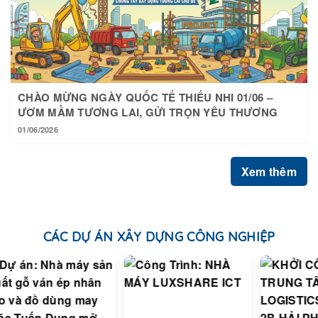
CHÀO MỪNG NGÀY QUỐC TẾ THIẾU NHI 01/06 –
ƯƠM MẦM TƯƠNG LAI, GỬI TRỌN YÊU THƯƠNG
01/06/2026
Xem thêm
CÁC DỰ ÁN XÂY DỰNG CÔNG NGHIỆP