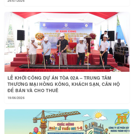
24/07/2026
LỄ KHỞI CÔNG DỰ ÁN TÒA 02A – TRUNG TÂM
THƯƠNG MẠI HỒNG KÔNG, KHÁCH SẠN, CĂN HỘ
ĐỂ BÁN VÀ CHO THUÊ
19/06/2026