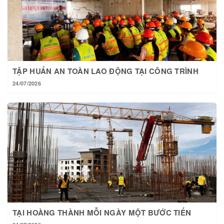
TẬP HUẤN AN TOÀN LAO ĐỘNG TẠI CÔNG TRÌNH
24/07/2026
TẠI HOÀNG THÀNH MỖI NGÀY MỘT BƯỚC TIẾN