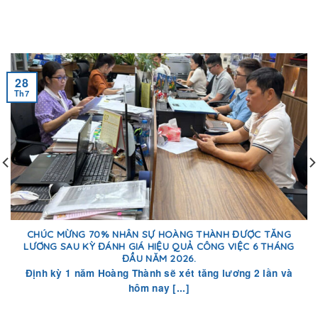
28
Th7
CHÚC MỪNG 70% NHÂN SỰ HOÀNG THÀNH ĐƯỢC TĂNG
LƯƠNG SAU KỲ ĐÁNH GIÁ HIỆU QUẢ CÔNG VIỆC 6 THÁNG
ĐẦU NĂM 2026.
Định kỳ 1 năm Hoàng Thành sẽ xét tăng lương 2 lần và
hôm nay [...]