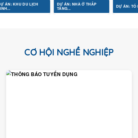
HU DU LỊCH
DỰ ÁN: NHÀ Ở THẤP
DỰ ÁN: TỔ HỢP Y TẾ.
TẦNG...
CƠ HỘI NGHỀ NGHIỆP