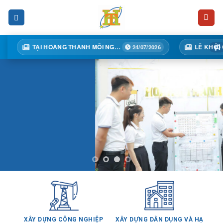
Skip
to
content
TẠI HOÀNG THÀNH MỖI NGÀY MỘT BƯỚC TIẾN
24/07/2026
XÂY DỰNG CÔNG NGHIỆP
XÂY DỰNG DÂN DỤNG VÀ HẠ