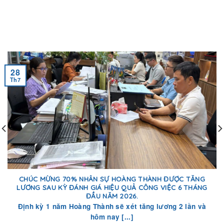
28
Th7
CHÚC MỪNG 70% NHÂN SỰ HOÀNG THÀNH ĐƯỢC TĂNG
LƯƠNG SAU KỲ ĐÁNH GIÁ HIỆU QUẢ CÔNG VIỆC 6 THÁNG
ĐẦU NĂM 2026.
Định kỳ 1 năm Hoàng Thành sẽ xét tăng lương 2 lần và
hôm nay [...]