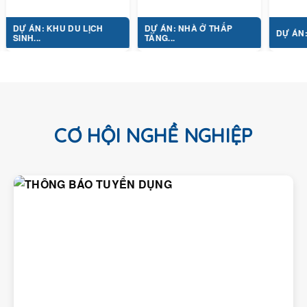
: KHU DU LỊCH
DỰ ÁN: NHÀ Ở THẤP
DỰ ÁN: TỔ HỢP Y
.
TẦNG...
CƠ HỘI NGHỀ NGHIỆP