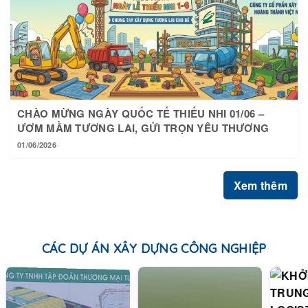
CHÀO MỪNG NGÀY QUỐC TẾ THIẾU NHI 01/06 –
ƯƠM MẦM TƯƠNG LAI, GỬI TRỌN YÊU THƯƠNG
01/06/2026
Xem thêm
CÁC DỰ ÁN XÂY DỰNG CÔNG NGHIỆP