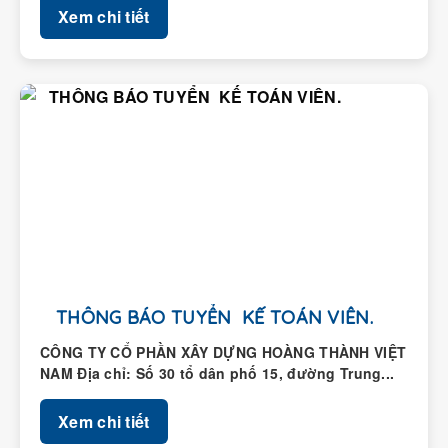
THÔNG BÁO TUYỂN KẾ TOÁN VIÊN.
CÔNG TY CỔ PHẦN XÂY DỰNG HOÀNG THÀNH VIỆT
NAM Địa chỉ: Số 30 tổ dân phố 15, đường Trung...
Xem chi tiết