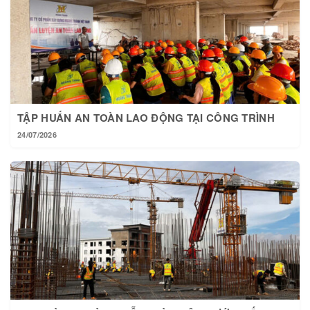
TẬP HUẤN AN TOÀN LAO ĐỘNG TẠI CÔNG TRÌNH
24/07/2026
TẠI HOÀNG THÀNH MỖI NGÀY MỘT BƯỚC TIẾN