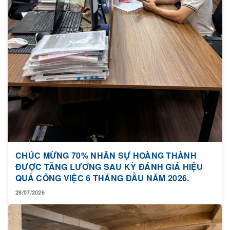
CHÚC MỪNG 70% NHÂN SỰ HOÀNG THÀNH
ĐƯỢC TĂNG LƯƠNG SAU KỲ ĐÁNH GIÁ HIỆU
QUẢ CÔNG VIỆC 6 THÁNG ĐẦU NĂM 2026.
28/07/2026