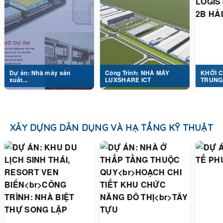
: Nhà máy sản
Công Trình: NHÀ MÁY
KHỞI CÔNG DỰ 
LUXSHARE ICT
TRUNG TÂM...
XÂY DỰNG DÂN DỤNG VÀ HẠ TẦNG KỸ THUẬT