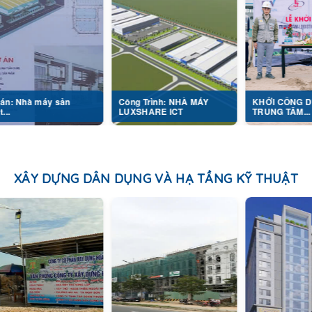
y sản
Công Trình: NHÀ MÁY
KHỞI CÔNG DỰ ÁN
LUXSHARE ICT
TRUNG TÂM...
XÂY DỰNG DÂN DỤNG VÀ HẠ TẦNG KỸ THUẬT