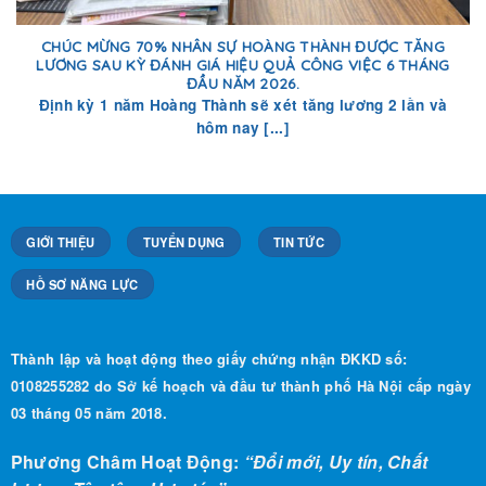
CHÚC MỪNG 70% NHÂN SỰ HOÀNG THÀNH ĐƯỢC TĂNG
LƯƠNG SAU KỲ ĐÁNH GIÁ HIỆU QUẢ CÔNG VIỆC 6 THÁNG
ĐẦU NĂM 2026.
Định kỳ 1 năm Hoàng Thành sẽ xét tăng lương 2 lần và
hôm nay [...]
GIỚI THIỆU
TUYỂN DỤNG
TIN TỨC
HỒ SƠ NĂNG LỰC
Thành lập và hoạt động theo giấy chứng nhận ĐKKD số:
0108255282 do Sở kế hoạch và đầu tư thành phố Hà Nội cấp ngày
03 tháng 05 năm 2018.
Phương Châm Hoạt Động:
“Đổi mới, Uy tín, Chất
lượng, Tận tâm, Hợp tác”