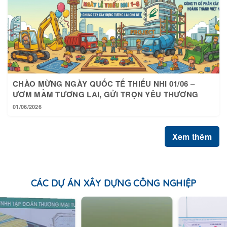
CHÀO MỪNG NGÀY QUỐC TẾ THIẾU NHI 01/06 –
ƯƠM MẦM TƯƠNG LAI, GỬI TRỌN YÊU THƯƠNG
01/06/2026
Xem thêm
CÁC DỰ ÁN XÂY DỰNG CÔNG NGHIỆP