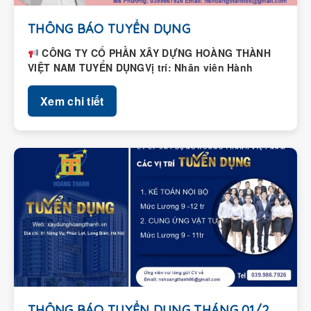
THÔNG BÁO TUYỂN DỤNG
CÔNG TY CỔ PHẦN XÂY DỰNG HOÀNG THÀNH
VIỆT NAM TUYỂN DỤNGVị trí: Nhân viên Hành
chính – Nhân...
Xem chi tiết
THÔNG BÁO TUYỂN DỤNG THÁNG 01/2026