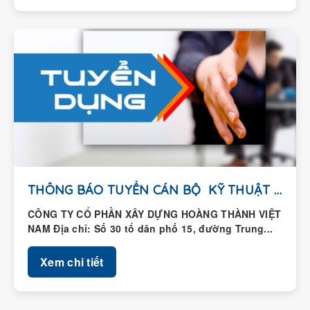
THÔNG BÁO TUYỂN CÁN BỘ KỸ THUẬT HIỆN...
CÔNG TY CỔ PHẦN XÂY DỰNG HOÀNG THÀNH VIỆT
NAM Địa chỉ: Số 30 tổ dân phố 15, đường Trung...
Xem chi tiết