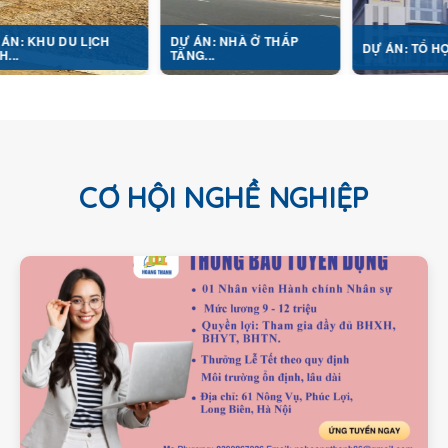
U LỊCH
DỰ ÁN: NHÀ Ở THẤP
DỰ ÁN: TỔ HỢP Y TẾ...
TẦNG...
CƠ HỘI NGHỀ NGHIỆP