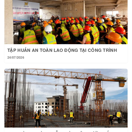
TẬP HUẤN AN TOÀN LAO ĐỘNG TẠI CÔNG TRÌNH
24/07/2026
TẠI HOÀNG THÀNH MỖI NGÀY MỘT BƯỚC TIẾN