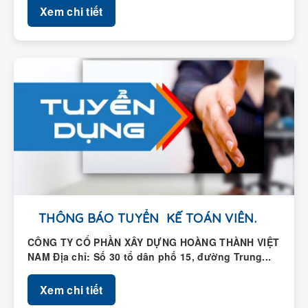
THÔNG BÁO TUYỂN KẾ TOÁN VIÊN.
CÔNG TY CỔ PHẦN XÂY DỰNG HOÀNG THÀNH VIỆT
NAM Địa chỉ: Số 30 tổ dân phố 15, đường Trung...
Xem chi tiết