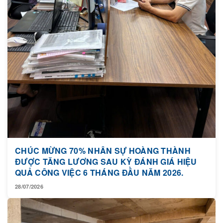
CHÚC MỪNG 70% NHÂN SỰ HOÀNG THÀNH
ĐƯỢC TĂNG LƯƠNG SAU KỲ ĐÁNH GIÁ HIỆU
QUẢ CÔNG VIỆC 6 THÁNG ĐẦU NĂM 2026.
28/07/2026