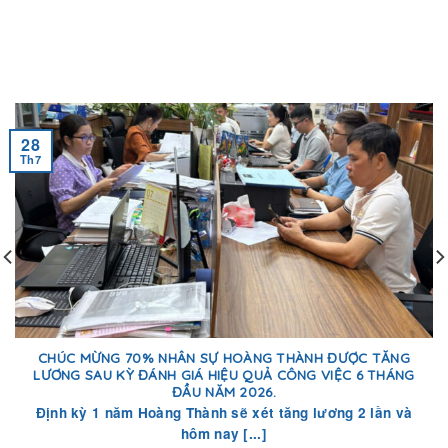
28
Th7
CHÚC MỪNG 70% NHÂN SỰ HOÀNG THÀNH ĐƯỢC TĂNG
LƯƠNG SAU KỲ ĐÁNH GIÁ HIỆU QUẢ CÔNG VIỆC 6 THÁNG
ĐẦU NĂM 2026.
Định kỳ 1 năm Hoàng Thành sẽ xét tăng lương 2 lần và
hôm nay [...]