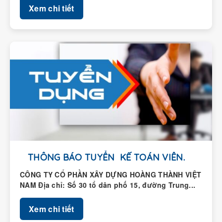
THÔNG BÁO TUYỂN KẾ TOÁN VIÊN.
CÔNG TY CỔ PHẦN XÂY DỰNG HOÀNG THÀNH VIỆT
NAM Địa chỉ: Số 30 tổ dân phố 15, đường Trung...
Xem chi tiết