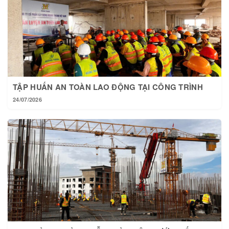
TẬP HUẤN AN TOÀN LAO ĐỘNG TẠI CÔNG TRÌNH
24/07/2026
TẠI HOÀNG THÀNH MỖI NGÀY MỘT BƯỚC TIẾN