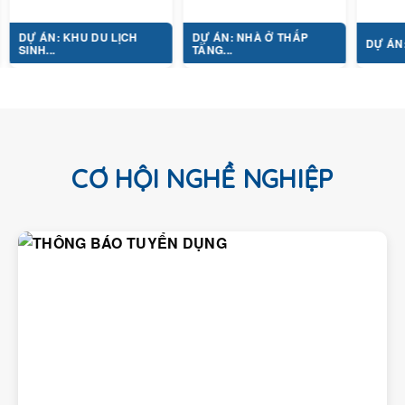
: KHU DU LỊCH
DỰ ÁN: NHÀ Ở THẤP
DỰ ÁN: TỔ HỢP Y 
TẦNG...
CƠ HỘI NGHỀ NGHIỆP