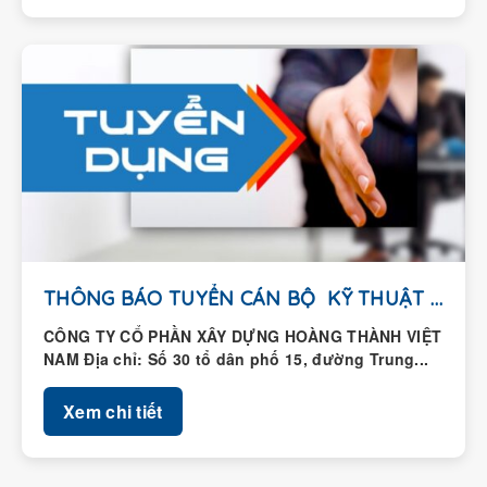
THÔNG BÁO TUYỂN CÁN BỘ KỸ THUẬT HIỆN...
CÔNG TY CỔ PHẦN XÂY DỰNG HOÀNG THÀNH VIỆT
NAM Địa chỉ: Số 30 tổ dân phố 15, đường Trung...
Xem chi tiết