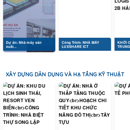
 Nhà máy sản
Công Trình: NHÀ MÁY
KHỞI CÔNG DỰ 
LUXSHARE ICT
TRUNG TÂM...
XÂY DỰNG DÂN DỤNG VÀ HẠ TẦNG KỸ THUẬT