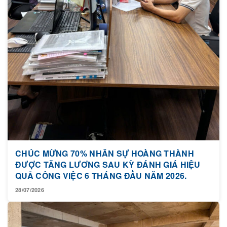
CHÚC MỪNG 70% NHÂN SỰ HOÀNG THÀNH
ĐƯỢC TĂNG LƯƠNG SAU KỲ ĐÁNH GIÁ HIỆU
QUẢ CÔNG VIỆC 6 THÁNG ĐẦU NĂM 2026.
28/07/2026