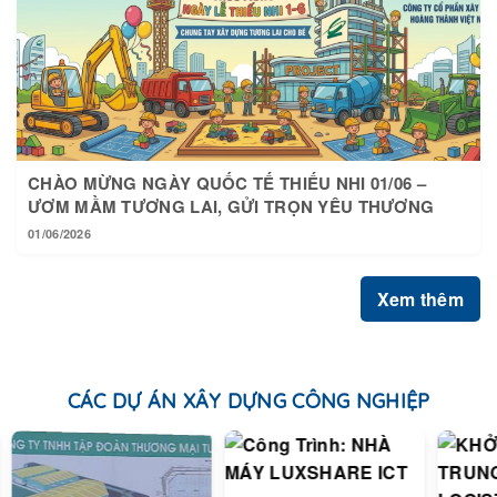
CHÀO MỪNG NGÀY QUỐC TẾ THIẾU NHI 01/06 –
ƯƠM MẦM TƯƠNG LAI, GỬI TRỌN YÊU THƯƠNG
01/06/2026
Xem thêm
CÁC DỰ ÁN XÂY DỰNG CÔNG NGHIỆP