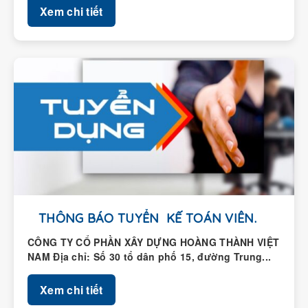
THÔNG BÁO TUYỂN KẾ TOÁN VIÊN.
CÔNG TY CỔ PHẦN XÂY DỰNG HOÀNG THÀNH VIỆT
NAM Địa chỉ: Số 30 tổ dân phố 15, đường Trung...
Xem chi tiết