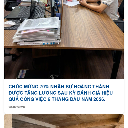
CHÚC MỪNG 70% NHÂN SỰ HOÀNG THÀNH
ĐƯỢC TĂNG LƯƠNG SAU KỲ ĐÁNH GIÁ HIỆU
QUẢ CÔNG VIỆC 6 THÁNG ĐẦU NĂM 2026.
28/07/2026