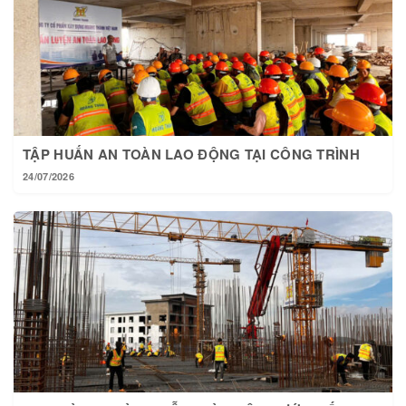
TẬP HUẤN AN TOÀN LAO ĐỘNG TẠI CÔNG TRÌNH
24/07/2026
TẠI HOÀNG THÀNH MỖI NGÀY MỘT BƯỚC TIẾN