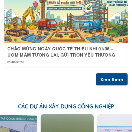
CHÀO MỪNG NGÀY QUỐC TẾ THIẾU NHI 01/06 –
ƯƠM MẦM TƯƠNG LAI, GỬI TRỌN YÊU THƯƠNG
01/06/2026
Xem thêm
CÁC DỰ ÁN XÂY DỰNG CÔNG NGHIỆP