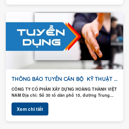
THÔNG BÁO TUYỂN CÁN BỘ KỸ THUẬT HIỆN...
CÔNG TY CỔ PHẦN XÂY DỰNG HOÀNG THÀNH VIỆT
NAM Địa chỉ: Số 30 tổ dân phố 15, đường Trung...
Xem chi tiết