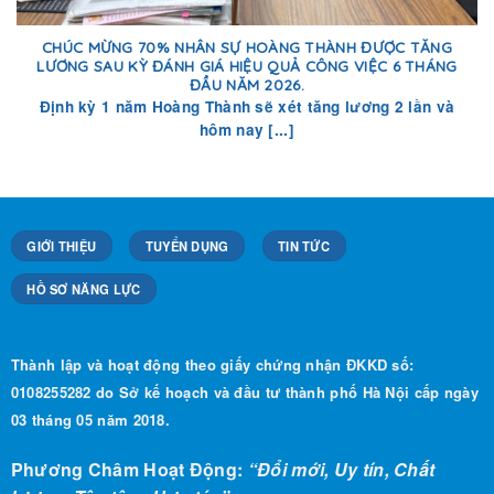
CHÚC MỪNG 70% NHÂN SỰ HOÀNG THÀNH ĐƯỢC TĂNG
LƯƠNG SAU KỲ ĐÁNH GIÁ HIỆU QUẢ CÔNG VIỆC 6 THÁNG
ĐẦU NĂM 2026.
Định kỳ 1 năm Hoàng Thành sẽ xét tăng lương 2 lần và
hôm nay [...]
GIỚI THIỆU
TUYỂN DỤNG
TIN TỨC
HỒ SƠ NĂNG LỰC
Thành lập và hoạt động theo giấy chứng nhận ĐKKD số:
0108255282 do Sở kế hoạch và đầu tư thành phố Hà Nội cấp ngày
03 tháng 05 năm 2018.
Phương Châm Hoạt Động:
“Đổi mới, Uy tín, Chất
lượng, Tận tâm, Hợp tác”