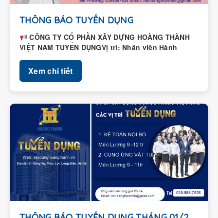
THÔNG BÁO TUYỂN DỤNG
CÔNG TY CỔ PHẦN XÂY DỰNG HOÀNG THÀNH
VIỆT NAM TUYỂN DỤNGVị trí: Nhân viên Hành
chính – Nhân...
Xem chi tiết
THÔNG BÁO TUYỂN DỤNG THÁNG 01/2026