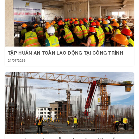
TẬP HUẤN AN TOÀN LAO ĐỘNG TẠI CÔNG TRÌNH
24/07/2026
TẠI HOÀNG THÀNH MỖI NGÀY MỘT BƯỚC TIẾN