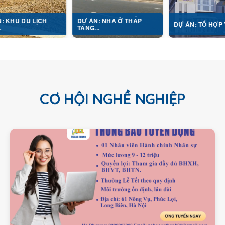
ỊCH
DỰ ÁN: NHÀ Ở THẤP
DỰ ÁN: TỔ HỢP Y TẾ...
TẦNG...
CƠ HỘI NGHỀ NGHIỆP