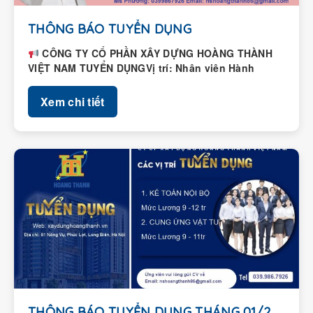
THÔNG BÁO TUYỂN DỤNG
CÔNG TY CỔ PHẦN XÂY DỰNG HOÀNG THÀNH
VIỆT NAM TUYỂN DỤNGVị trí: Nhân viên Hành
chính – Nhân...
Xem chi tiết
THÔNG BÁO TUYỂN DỤNG THÁNG 01/2026