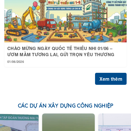
CHÀO MỪNG NGÀY QUỐC TẾ THIẾU NHI 01/06 –
ƯƠM MẦM TƯƠNG LAI, GỬI TRỌN YÊU THƯƠNG
01/06/2026
Xem thêm
CÁC DỰ ÁN XÂY DỰNG CÔNG NGHIỆP