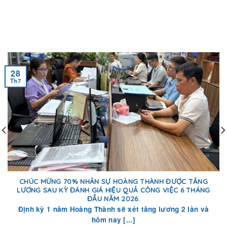
28
Th7
CHÚC MỪNG 70% NHÂN SỰ HOÀNG THÀNH ĐƯỢC TĂNG
LƯƠNG SAU KỲ ĐÁNH GIÁ HIỆU QUẢ CÔNG VIỆC 6 THÁNG
ĐẦU NĂM 2026.
Định kỳ 1 năm Hoàng Thành sẽ xét tăng lương 2 lần và
hôm nay [...]