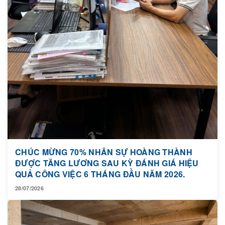
CHÚC MỪNG 70% NHÂN SỰ HOÀNG THÀNH
ĐƯỢC TĂNG LƯƠNG SAU KỲ ĐÁNH GIÁ HIỆU
QUẢ CÔNG VIỆC 6 THÁNG ĐẦU NĂM 2026.
28/07/2026