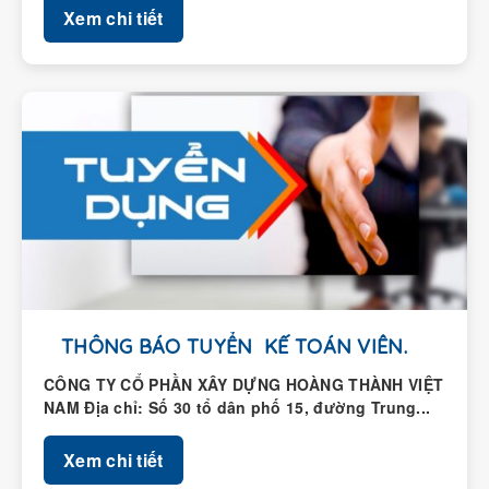
THÔNG BÁO TUYỂN KẾ TOÁN VIÊN.
CÔNG TY CỔ PHẦN XÂY DỰNG HOÀNG THÀNH VIỆT
NAM Địa chỉ: Số 30 tổ dân phố 15, đường Trung...
Xem chi tiết