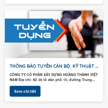
THÔNG BÁO TUYỂN CÁN BỘ KỸ THUẬT HIỆN...
CÔNG TY CỔ PHẦN XÂY DỰNG HOÀNG THÀNH VIỆT
NAM Địa chỉ: Số 30 tổ dân phố 15, đường Trung...
Xem chi tiết