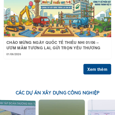
CHÀO MỪNG NGÀY QUỐC TẾ THIẾU NHI 01/06 –
ƯƠM MẦM TƯƠNG LAI, GỬI TRỌN YÊU THƯƠNG
01/06/2026
Xem thêm
CÁC DỰ ÁN XÂY DỰNG CÔNG NGHIỆP