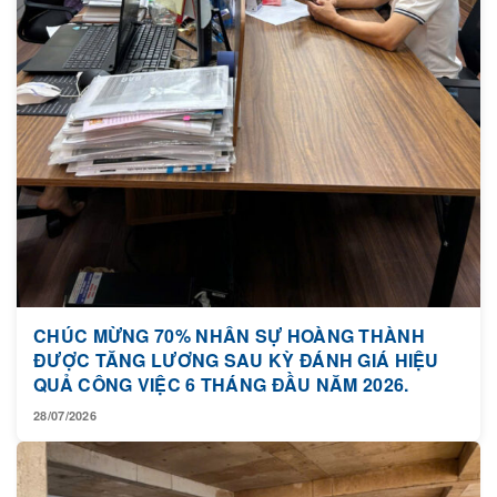
CHÚC MỪNG 70% NHÂN SỰ HOÀNG THÀNH
ĐƯỢC TĂNG LƯƠNG SAU KỲ ĐÁNH GIÁ HIỆU
QUẢ CÔNG VIỆC 6 THÁNG ĐẦU NĂM 2026.
28/07/2026