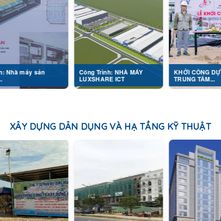
y sản
Công Trình: NHÀ MÁY
KHỞI CÔNG DỰ ÁN
LUXSHARE ICT
TRUNG TÂM...
XÂY DỰNG DÂN DỤNG VÀ HẠ TẦNG KỸ THUẬT