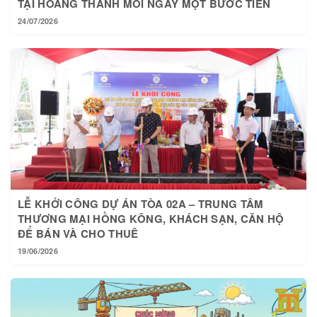
TẠI HOÀNG THÀNH MỖI NGÀY MỘT BƯỚC TIẾN
24/07/2026
LỄ KHỞI CÔNG DỰ ÁN TÒA 02A – TRUNG TÂM
THƯƠNG MẠI HỒNG KÔNG, KHÁCH SẠN, CĂN HỘ
ĐỂ BÁN VÀ CHO THUÊ
19/06/2026