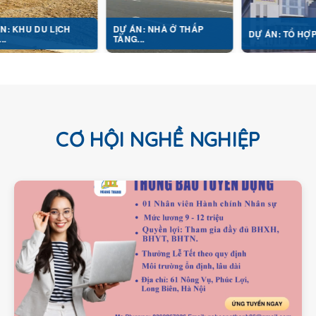
U LỊCH
DỰ ÁN: NHÀ Ở THẤP
DỰ ÁN: TỔ HỢP Y TẾ...
TẦNG...
CƠ HỘI NGHỀ NGHIỆP