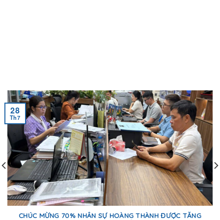
28
Th7
CHÚC MỪNG 70% NHÂN SỰ HOÀNG THÀNH ĐƯỢC TĂNG
LƯƠNG SAU KỲ ĐÁNH GIÁ HIỆU QUẢ CÔNG VIỆC 6 THÁNG
ĐẦU NĂM 2026.