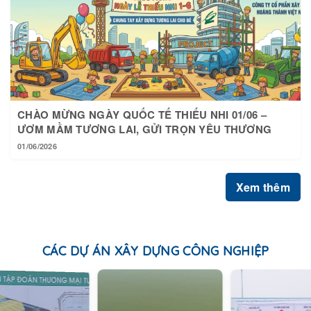
CHÀO MỪNG NGÀY QUỐC TẾ THIẾU NHI 01/06 –
ƯƠM MẦM TƯƠNG LAI, GỬI TRỌN YÊU THƯƠNG
01/06/2026
Xem thêm
CÁC DỰ ÁN XÂY DỰNG CÔNG NGHIỆP