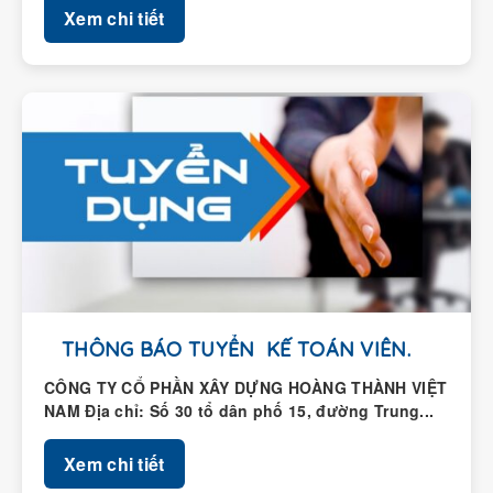
THÔNG BÁO TUYỂN KẾ TOÁN VIÊN.
CÔNG TY CỔ PHẦN XÂY DỰNG HOÀNG THÀNH VIỆT
NAM Địa chỉ: Số 30 tổ dân phố 15, đường Trung...
Xem chi tiết