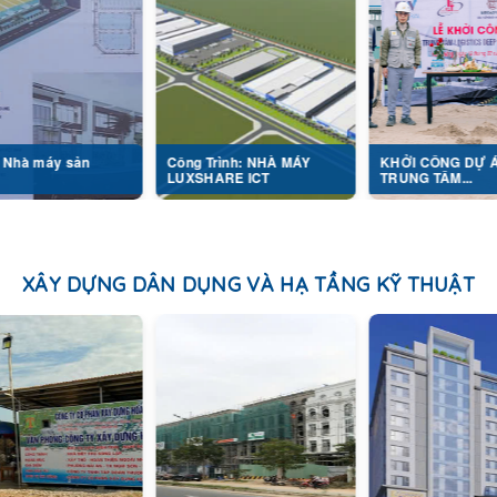
Công Trình: NHÀ MÁY
KHỞI CÔNG DỰ ÁN
LUXSHARE ICT
TRUNG TÂM...
XÂY DỰNG DÂN DỤNG VÀ HẠ TẦNG KỸ THUẬT