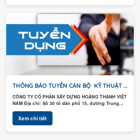
THÔNG BÁO TUYỂN CÁN BỘ KỸ THUẬT HIỆN...
CÔNG TY CỔ PHẦN XÂY DỰNG HOÀNG THÀNH VIỆT
NAM Địa chỉ: Số 30 tổ dân phố 15, đường Trung...
Xem chi tiết