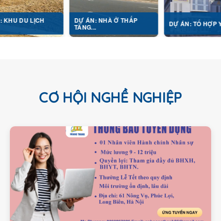
H
DỰ ÁN: NHÀ Ở THẤP
DỰ ÁN: TỔ HỢP Y TẾ...
TẦNG...
CƠ HỘI NGHỀ NGHIỆP