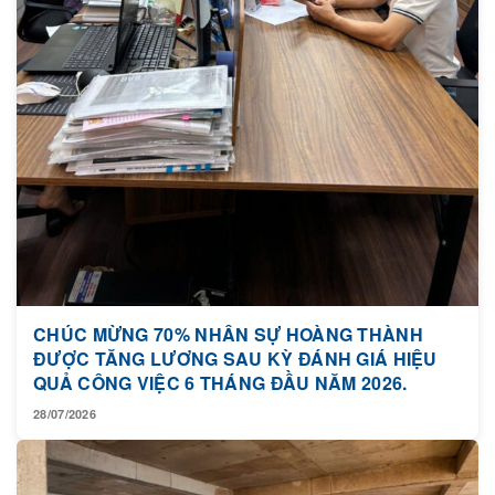
CHÚC MỪNG 70% NHÂN SỰ HOÀNG THÀNH
ĐƯỢC TĂNG LƯƠNG SAU KỲ ĐÁNH GIÁ HIỆU
QUẢ CÔNG VIỆC 6 THÁNG ĐẦU NĂM 2026.
28/07/2026