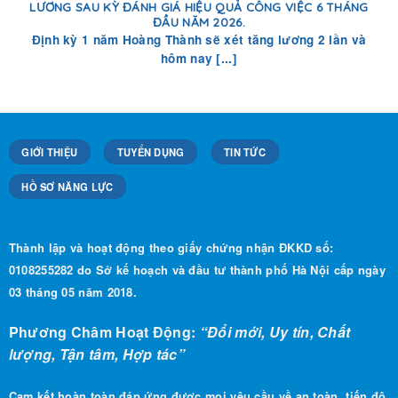
Định kỳ 1 năm Hoàng Thành sẽ xét tăng lương 2 lần và
hôm nay [...]
GIỚI THIỆU
TUYỂN DỤNG
TIN TỨC
HỒ SƠ NĂNG LỰC
Thành lập và hoạt động theo giấy chứng nhận ĐKKD số:
0108255282 do Sở kế hoạch và đầu tư thành phố Hà Nội cấp ngày
03 tháng 05 năm 2018.
Phương Châm Hoạt Động:
“Đổi mới, Uy tín, Chất
lượng, Tận tâm, Hợp tác”
Cam kết hoàn toàn đáp ứng được mọi yêu cầu về an toàn, tiến độ
.
hoàn thành và chất lượng công trình