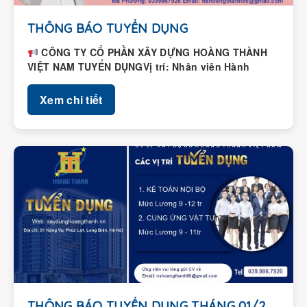
THÔNG BÁO TUYỂN DỤNG
CÔNG TY CỔ PHẦN XÂY DỰNG HOÀNG THÀNH
VIỆT NAM TUYỂN DỤNGVị trí: Nhân viên Hành
chính – Nhân...
Xem chi tiết
THÔNG BÁO TUYỂN DỤNG THÁNG 01/2026