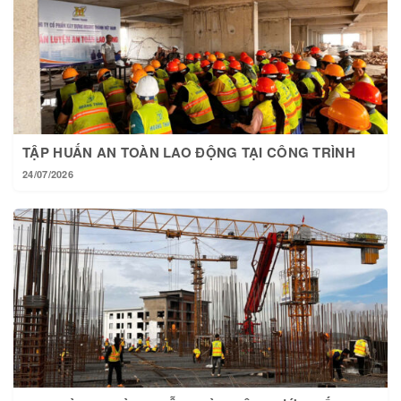
TẬP HUẤN AN TOÀN LAO ĐỘNG TẠI CÔNG TRÌNH
24/07/2026
TẠI HOÀNG THÀNH MỖI NGÀY MỘT BƯỚC TIẾN