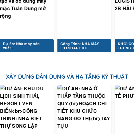
Nhà máy sản
Công Trình: NHÀ MÁY
KHỞI CÔNG DỰ Á
LUXSHARE ICT
TRUNG TÂM...
XÂY DỰNG DÂN DỤNG VÀ HẠ TẦNG KỸ THUẬT