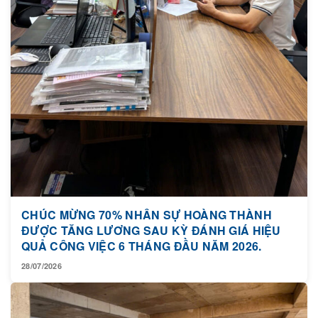
CHÚC MỪNG 70% NHÂN SỰ HOÀNG THÀNH
ĐƯỢC TĂNG LƯƠNG SAU KỲ ĐÁNH GIÁ HIỆU
QUẢ CÔNG VIỆC 6 THÁNG ĐẦU NĂM 2026.
28/07/2026