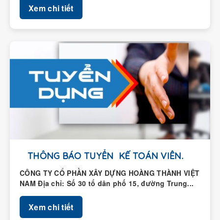
THÔNG BÁO TUYỂN KẾ TOÁN VIÊN.
CÔNG TY CỔ PHẦN XÂY DỰNG HOÀNG THÀNH VIỆT
NAM Địa chỉ: Số 30 tổ dân phố 15, đường Trung...
Xem chi tiết