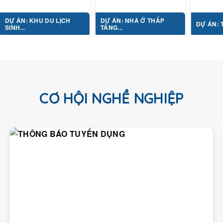
KHU DU LỊCH
DỰ ÁN: NHÀ Ở THẤP
DỰ ÁN: TỔ HỢP Y T
TẦNG...
CƠ HỘI NGHỀ NGHIỆP