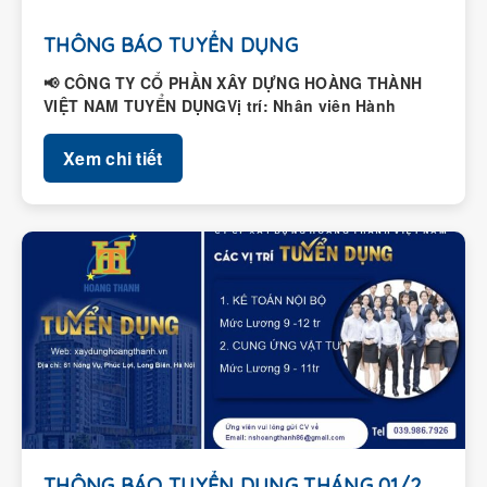
THÔNG BÁO TUYỂN DỤNG
📢 CÔNG TY CỔ PHẦN XÂY DỰNG HOÀNG THÀNH
VIỆT NAM TUYỂN DỤNGVị trí: Nhân viên Hành
chính – Nhân...
Xem chi tiết
THÔNG BÁO TUYỂN DỤNG THÁNG 01/2026