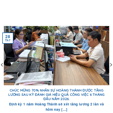
28
Th7
CHÚC MỪNG 70% NHÂN SỰ HOÀNG THÀNH ĐƯỢC TĂNG
LƯƠNG SAU KỲ ĐÁNH GIÁ HIỆU QUẢ CÔNG VIỆC 6 THÁNG
ĐẦU NĂM 2026.
Định kỳ 1 năm Hoàng Thành sẽ xét tăng lương 2 lần và
hôm nay [...]