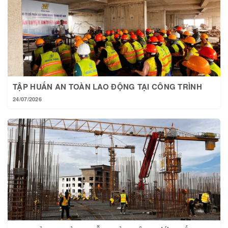
TẬP HUẤN AN TOÀN LAO ĐỘNG TẠI CÔNG TRÌNH
24/07/2026
TẠI HOÀNG THÀNH MỖI NGÀY MỘT BƯỚC TIẾN