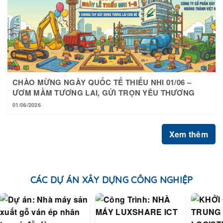
CHÀO MỪNG NGÀY QUỐC TẾ THIẾU NHI 01/06 –
ƯƠM MẦM TƯƠNG LAI, GỬI TRỌN YÊU THƯƠNG
01/06/2026
Xem thêm
CÁC DỰ ÁN XÂY DỰNG CÔNG NGHIỆP