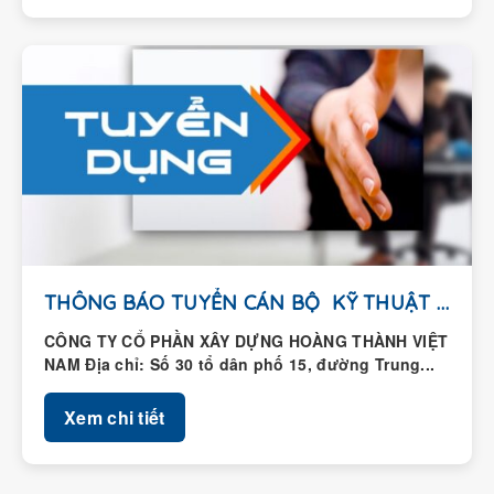
THÔNG BÁO TUYỂN CÁN BỘ KỸ THUẬT HIỆN...
CÔNG TY CỔ PHẦN XÂY DỰNG HOÀNG THÀNH VIỆT
NAM Địa chỉ: Số 30 tổ dân phố 15, đường Trung...
Xem chi tiết