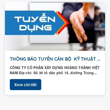
THÔNG BÁO TUYỂN CÁN BỘ KỸ THUẬT HIỆN...
CÔNG TY CỔ PHẦN XÂY DỰNG HOÀNG THÀNH VIỆT
NAM Địa chỉ: Số 30 tổ dân phố 15, đường Trung...
Xem chi tiết