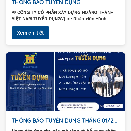
📢 CÔNG TY CỔ PHẦN XÂY DỰNG HOÀNG THÀNH
VIỆT NAM TUYỂN DỤNGVị trí: Nhân viên Hành
chính – Nhân...
Xem chi tiết
THÔNG BÁO TUYỂN DỤNG THÁNG 01/2026
Nhằm đáp ứng nhu cầu mở rộng và bổ sung nhân
sự, Công ty Cổ phần Xây dựng Hoàng Thành...