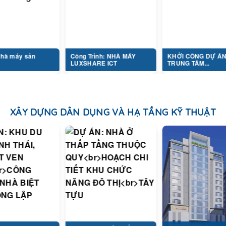
 sản
Công Trình: NHÀ MÁY
KHỞI CÔNG DỰ ÁN
LUXSHARE ICT
TRUNG TÂM...
XÂY DỰNG DÂN DỤNG VÀ HẠ TẦNG KỸ THUẬT
 LỊCH
DỰ ÁN: NHÀ Ở THẤP
DỰ ÁN: TỔ HỢP Y TẾ...
TẦNG...