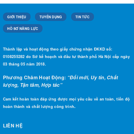
GIỚI THIỆU
TUYỂN DỤNG
TIN TỨC
HỒ SƠ NĂNG LỰC
Thành lập và hoạt động theo giấy chứng nhận ĐKKD số:
0108255282 do Sở kế hoạch và đầu tư thành phố Hà Nội cấp ngày
03 tháng 05 năm 2018.
Phương Châm Hoạt Động:
“Đổi mới, Uy tín, Chất
lượng, Tận tâm, Hợp tác”
Cam kết hoàn toàn đáp ứng được mọi yêu cầu về an toàn, tiến độ
.
hoàn thành và chất lượng công trình
LIÊN HỆ
CÔNG TY CỔ PHẦN XÂY DỰNG HOÀNG THÀNH VIỆT