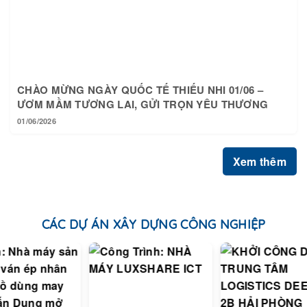
CHÀO MỪNG NGÀY QUỐC TẾ THIẾU NHI 01/06 –
ƯƠM MẦM TƯƠNG LAI, GỬI TRỌN YÊU THƯƠNG
01/06/2026
Xem thêm
CÁC DỰ ÁN XÂY DỰNG CÔNG NGHIỆP