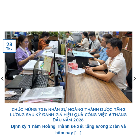
28
Th7
CHÚC MỪNG 70% NHÂN SỰ HOÀNG THÀNH ĐƯỢC TĂNG
LƯƠNG SAU KỲ ĐÁNH GIÁ HIỆU QUẢ CÔNG VIỆC 6 THÁNG
ĐẦU NĂM 2026.
Định kỳ 1 năm Hoàng Thành sẽ xét tăng lương 2 lần và
hôm nay [...]