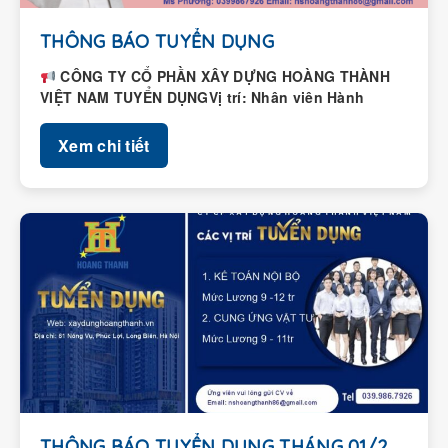
THÔNG BÁO TUYỂN DỤNG
CÔNG TY CỔ PHẦN XÂY DỰNG HOÀNG THÀNH
VIỆT NAM TUYỂN DỤNGVị trí: Nhân viên Hành
chính – Nhân...
Xem chi tiết
THÔNG BÁO TUYỂN DỤNG THÁNG 01/2026