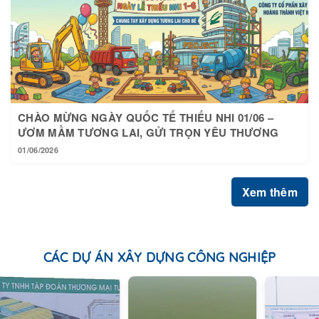
CHÀO MỪNG NGÀY QUỐC TẾ THIẾU NHI 01/06 –
ƯƠM MẦM TƯƠNG LAI, GỬI TRỌN YÊU THƯƠNG
01/06/2026
Xem thêm
CÁC DỰ ÁN XÂY DỰNG CÔNG NGHIỆP