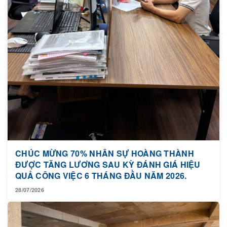
CHÚC MỪNG 70% NHÂN SỰ HOÀNG THÀNH
ĐƯỢC TĂNG LƯƠNG SAU KỲ ĐÁNH GIÁ HIỆU
QUẢ CÔNG VIỆC 6 THÁNG ĐẦU NĂM 2026.
28/07/2026