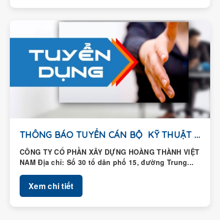
THÔNG BÁO TUYỂN CÁN BỘ KỸ THUẬT HIỆN...
CÔNG TY CỔ PHẦN XÂY DỰNG HOÀNG THÀNH VIỆT
NAM Địa chỉ: Số 30 tổ dân phố 15, đường Trung...
Xem chi tiết