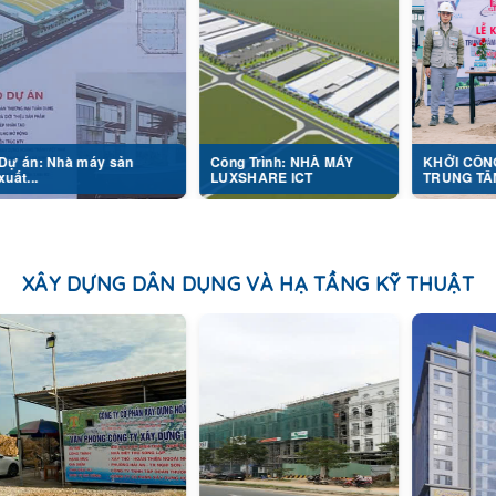
 máy sản
Công Trình: NHÀ MÁY
KHỞI CÔNG DỰ ÁN
LUXSHARE ICT
TRUNG TÂM...
XÂY DỰNG DÂN DỤNG VÀ HẠ TẦNG KỸ THUẬT