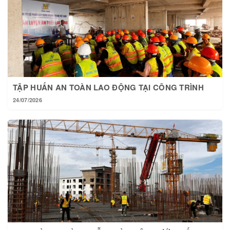
TẬP HUẤN AN TOÀN LAO ĐỘNG TẠI CÔNG TRÌNH
24/07/2026
TẠI HOÀNG THÀNH MỖI NGÀY MỘT BƯỚC TIẾN