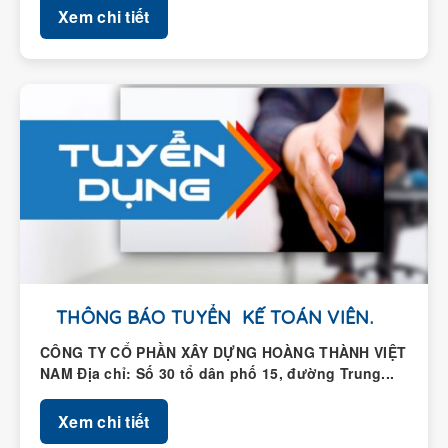
THÔNG BÁO TUYỂN KẾ TOÁN VIÊN.
CÔNG TY CỔ PHẦN XÂY DỰNG HOÀNG THÀNH VIỆT
NAM Địa chỉ: Số 30 tổ dân phố 15, đường Trung...
Xem chi tiết