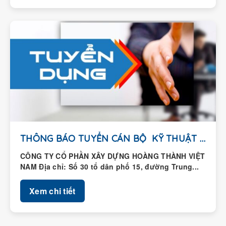
THÔNG BÁO TUYỂN CÁN BỘ KỸ THUẬT HIỆN...
CÔNG TY CỔ PHẦN XÂY DỰNG HOÀNG THÀNH VIỆT
NAM Địa chỉ: Số 30 tổ dân phố 15, đường Trung...
Xem chi tiết