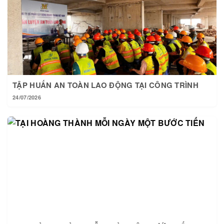
TẬP HUẤN AN TOÀN LAO ĐỘNG TẠI CÔNG TRÌNH
24/07/2026
TẠI HOÀNG THÀNH MỖI NGÀY MỘT BƯỚC TIẾN