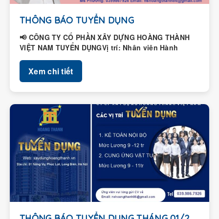
THÔNG BÁO TUYỂN DỤNG
📢 CÔNG TY CỔ PHẦN XÂY DỰNG HOÀNG THÀNH
VIỆT NAM TUYỂN DỤNGVị trí: Nhân viên Hành
chính – Nhân...
Xem chi tiết
THÔNG BÁO TUYỂN DỤNG THÁNG 01/2026