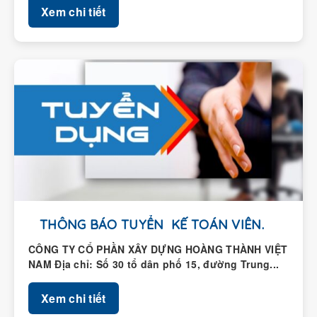
THÔNG BÁO TUYỂN KẾ TOÁN VIÊN.
CÔNG TY CỔ PHẦN XÂY DỰNG HOÀNG THÀNH VIỆT
NAM Địa chỉ: Số 30 tổ dân phố 15, đường Trung...
Xem chi tiết