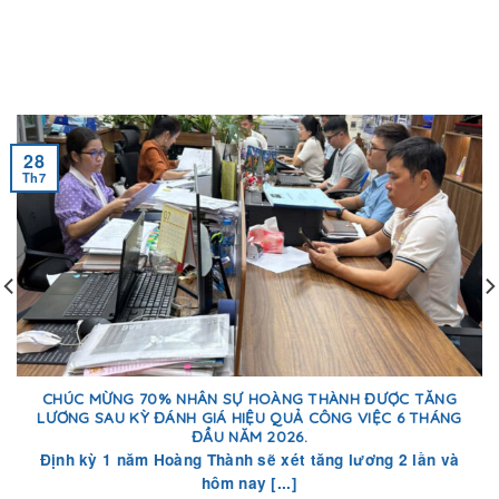
28
Th7
CHÚC MỪNG 70% NHÂN SỰ HOÀNG THÀNH ĐƯỢC TĂNG
LƯƠNG SAU KỲ ĐÁNH GIÁ HIỆU QUẢ CÔNG VIỆC 6 THÁNG
ĐẦU NĂM 2026.
Định kỳ 1 năm Hoàng Thành sẽ xét tăng lương 2 lần và
hôm nay [...]