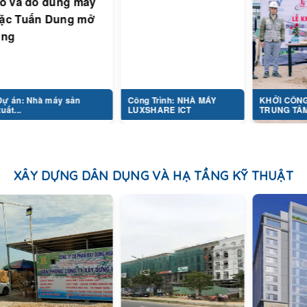
à máy sản
Công Trình: NHÀ MÁY
KHỞI CÔNG DỰ ÁN
LUXSHARE ICT
TRUNG TÂM...
XÂY DỰNG DÂN DỤNG VÀ HẠ TẦNG KỸ THUẬT