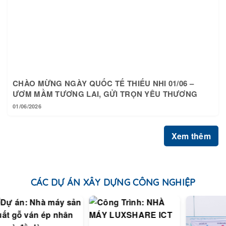
CHÀO MỪNG NGÀY QUỐC TẾ THIẾU NHI 01/06 –
ƯƠM MẦM TƯƠNG LAI, GỬI TRỌN YÊU THƯƠNG
01/06/2026
Xem thêm
CÁC DỰ ÁN XÂY DỰNG CÔNG NGHIỆP