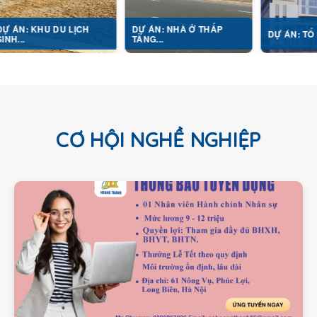
HU DU LỊCH
DỰ ÁN: NHÀ Ở THẤP
DỰ ÁN: TỔ HỢP Y TẾ.
TẦNG...
CƠ HỘI NGHỀ NGHIỆP