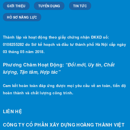
GIỚI THIỆU
TUYỂN DỤNG
TIN TỨC
HỒ SƠ NĂNG LỰC
Thành lập và hoạt động theo giấy chứng nhận ĐKKD số:
0108255282 do Sở kế hoạch và đầu tư thành phố Hà Nội cấp ngày
03 tháng 05 năm 2018.
Phương Châm Hoạt Động:
“Đổi mới, Uy tín, Chất
lượng, Tận tâm, Hợp tác”
Cam kết hoàn toàn đáp ứng được mọi yêu cầu về an toàn, tiến độ
.
hoàn thành và chất lượng công trình
LIÊN HỆ
CÔNG TY CỔ PHẦN XÂY DỰNG HOÀNG THÀNH VIỆT