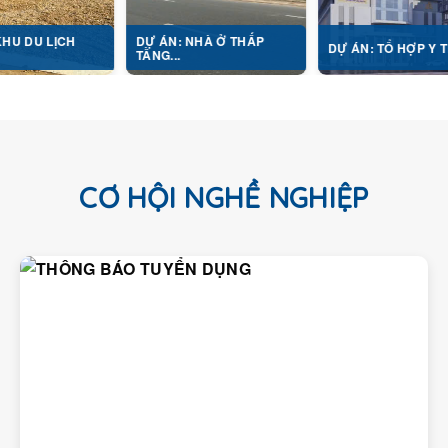
ỊCH
DỰ ÁN: NHÀ Ở THẤP
DỰ ÁN: TỔ HỢP Y TẾ...
TẦNG...
CƠ HỘI NGHỀ NGHIỆP