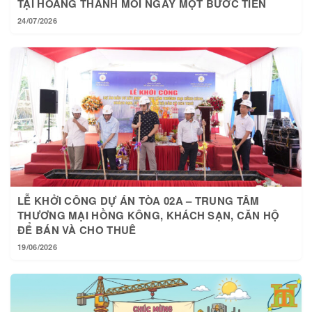
TẠI HOÀNG THÀNH MỖI NGÀY MỘT BƯỚC TIẾN
24/07/2026
LỄ KHỞI CÔNG DỰ ÁN TÒA 02A – TRUNG TÂM
THƯƠNG MẠI HỒNG KÔNG, KHÁCH SẠN, CĂN HỘ
ĐỂ BÁN VÀ CHO THUÊ
19/06/2026