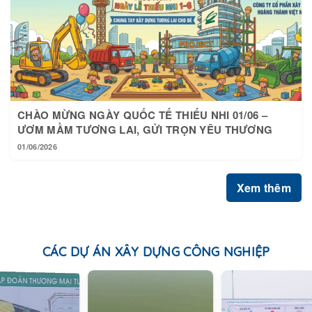
CHÀO MỪNG NGÀY QUỐC TẾ THIẾU NHI 01/06 –
ƯƠM MẦM TƯƠNG LAI, GỬI TRỌN YÊU THƯƠNG
01/06/2026
Xem thêm
CÁC DỰ ÁN XÂY DỰNG CÔNG NGHIỆP