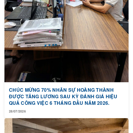
CHÚC MỪNG 70% NHÂN SỰ HOÀNG THÀNH
ĐƯỢC TĂNG LƯƠNG SAU KỲ ĐÁNH GIÁ HIỆU
QUẢ CÔNG VIỆC 6 THÁNG ĐẦU NĂM 2026.
28/07/2026