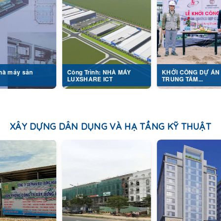
ản
Công Trình: NHÀ MÁY
KHỞI CÔNG DỰ ÁN
LUXSHARE ICT
TRUNG TÂM...
XÂY DỰNG DÂN DỤNG VÀ HẠ TẦNG KỸ THUẬT