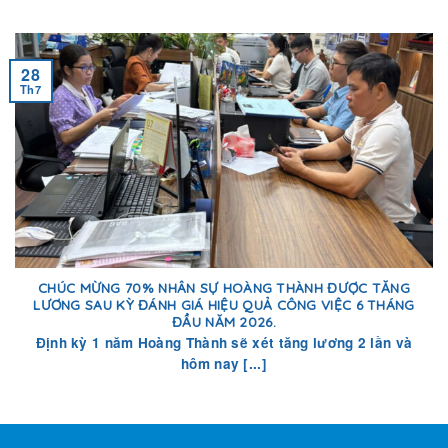
28
Th7
CHÚC MỪNG 70% NHÂN SỰ HOÀNG THÀNH ĐƯỢC TĂNG
LƯƠNG SAU KỲ ĐÁNH GIÁ HIỆU QUẢ CÔNG VIỆC 6 THÁNG
ĐẦU NĂM 2026.
Định kỳ 1 năm Hoàng Thành sẽ xét tăng lương 2 lần và
hôm nay [...]