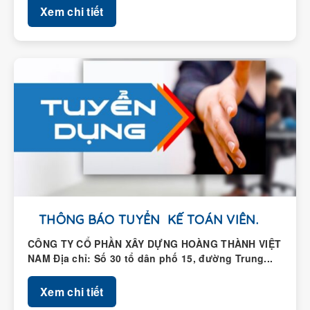
THÔNG BÁO TUYỂN KẾ TOÁN VIÊN.
CÔNG TY CỔ PHẦN XÂY DỰNG HOÀNG THÀNH VIỆT
NAM Địa chỉ: Số 30 tổ dân phố 15, đường Trung...
Xem chi tiết