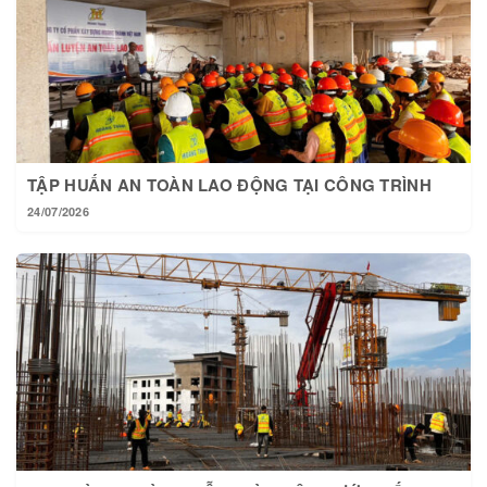
TẬP HUẤN AN TOÀN LAO ĐỘNG TẠI CÔNG TRÌNH
24/07/2026
TẠI HOÀNG THÀNH MỖI NGÀY MỘT BƯỚC TIẾN