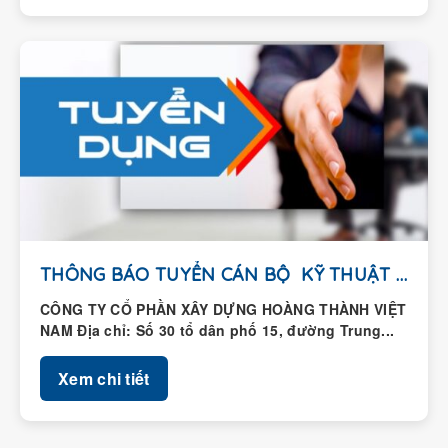
THÔNG BÁO TUYỂN CÁN BỘ KỸ THUẬT HIỆN...
CÔNG TY CỔ PHẦN XÂY DỰNG HOÀNG THÀNH VIỆT
NAM Địa chỉ: Số 30 tổ dân phố 15, đường Trung...
Xem chi tiết