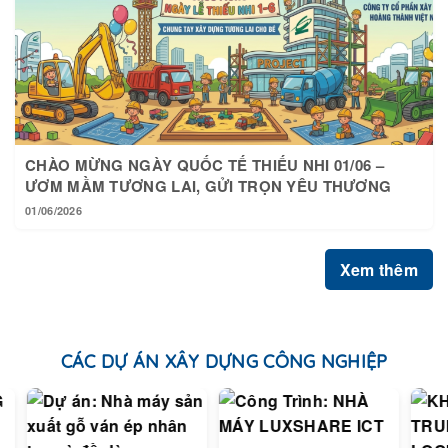
CHÀO MỪNG NGÀY QUỐC TẾ THIẾU NHI 01/06 –
ƯƠM MẦM TƯƠNG LAI, GỬI TRỌN YÊU THƯƠNG
01/06/2026
Xem thêm
CÁC DỰ ÁN XÂY DỰNG CÔNG NGHIỆP