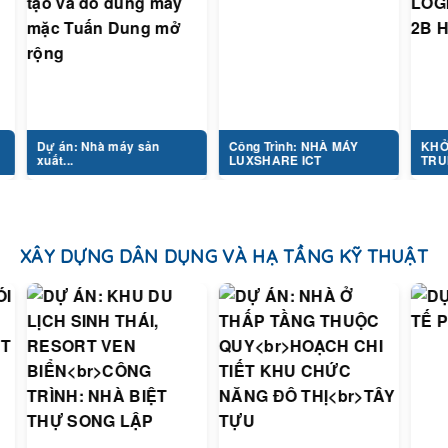
n: Nhà máy sản
Công Trình: NHÀ MÁY
KHỞI CÔNG D
..
LUXSHARE ICT
TRUNG TÂM...
XÂY DỰNG DÂN DỤNG VÀ HẠ TẦNG KỸ THUẬT