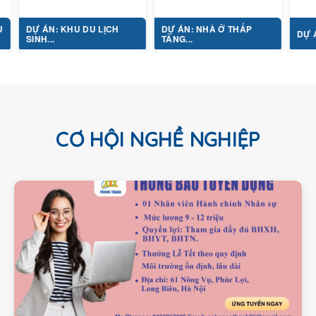
ÁN: KHU DU LỊCH
DỰ ÁN: NHÀ Ở THẤP
DỰ ÁN: TỔ HỢP 
...
TẦNG...
CƠ HỘI NGHỀ NGHIỆP