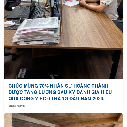
CHÚC MỪNG 70% NHÂN SỰ HOÀNG THÀNH
ĐƯỢC TĂNG LƯƠNG SAU KỲ ĐÁNH GIÁ HIỆU
QUẢ CÔNG VIỆC 6 THÁNG ĐẦU NĂM 2026.
28/07/2026