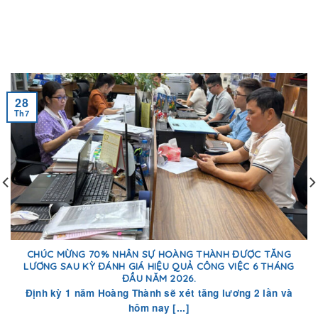
28
Th7
CHÚC MỪNG 70% NHÂN SỰ HOÀNG THÀNH ĐƯỢC TĂNG
LƯƠNG SAU KỲ ĐÁNH GIÁ HIỆU QUẢ CÔNG VIỆC 6 THÁNG
ĐẦU NĂM 2026.
Định kỳ 1 năm Hoàng Thành sẽ xét tăng lương 2 lần và
hôm nay [...]