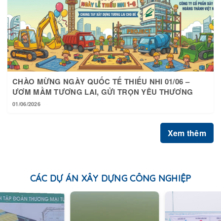
CHÀO MỪNG NGÀY QUỐC TẾ THIẾU NHI 01/06 –
ƯƠM MẦM TƯƠNG LAI, GỬI TRỌN YÊU THƯƠNG
01/06/2026
Xem thêm
CÁC DỰ ÁN XÂY DỰNG CÔNG NGHIỆP