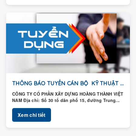
THÔNG BÁO TUYỂN CÁN BỘ KỸ THUẬT HIỆN...
CÔNG TY CỔ PHẦN XÂY DỰNG HOÀNG THÀNH VIỆT
NAM Địa chỉ: Số 30 tổ dân phố 15, đường Trung...
Xem chi tiết