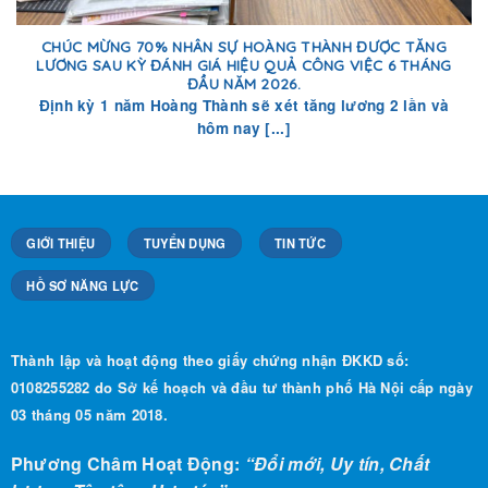
CHÚC MỪNG 70% NHÂN SỰ HOÀNG THÀNH ĐƯỢC TĂNG
LƯƠNG SAU KỲ ĐÁNH GIÁ HIỆU QUẢ CÔNG VIỆC 6 THÁNG
ĐẦU NĂM 2026.
Định kỳ 1 năm Hoàng Thành sẽ xét tăng lương 2 lần và
hôm nay [...]
GIỚI THIỆU
TUYỂN DỤNG
TIN TỨC
HỒ SƠ NĂNG LỰC
Thành lập và hoạt động theo giấy chứng nhận ĐKKD số:
0108255282 do Sở kế hoạch và đầu tư thành phố Hà Nội cấp ngày
03 tháng 05 năm 2018.
Phương Châm Hoạt Động:
“Đổi mới, Uy tín, Chất
lượng, Tận tâm, Hợp tác”