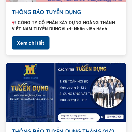
THÔNG BÁO TUYỂN DỤNG
CÔNG TY CỔ PHẦN XÂY DỰNG HOÀNG THÀNH
VIỆT NAM TUYỂN DỤNGVị trí: Nhân viên Hành
chính – Nhân...
Xem chi tiết
THÔNG BÁO TUYỂN DỤNG THÁNG 01/2026