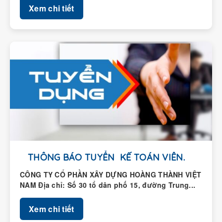
THÔNG BÁO TUYỂN KẾ TOÁN VIÊN.
CÔNG TY CỔ PHẦN XÂY DỰNG HOÀNG THÀNH VIỆT
NAM Địa chỉ: Số 30 tổ dân phố 15, đường Trung...
Xem chi tiết