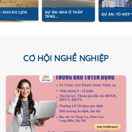
ỊCH
DỰ ÁN: NHÀ Ở THẤP
DỰ ÁN: TỔ HỢP Y TẾ...
TẦNG...
CƠ HỘI NGHỀ NGHIỆP