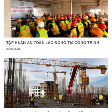
TẬP HUẤN AN TOÀN LAO ĐỘNG TẠI CÔNG TRÌNH
24/07/2026
TẠI HOÀNG THÀNH MỖI NGÀY MỘT BƯỚC TIẾN