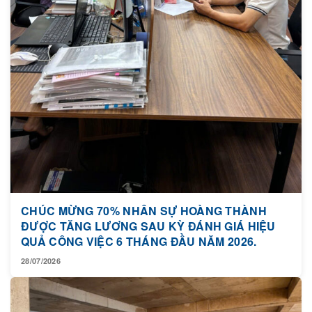
CHÚC MỪNG 70% NHÂN SỰ HOÀNG THÀNH
ĐƯỢC TĂNG LƯƠNG SAU KỲ ĐÁNH GIÁ HIỆU
QUẢ CÔNG VIỆC 6 THÁNG ĐẦU NĂM 2026.
28/07/2026