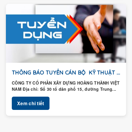
THÔNG BÁO TUYỂN CÁN BỘ KỸ THUẬT HIỆN...
CÔNG TY CỔ PHẦN XÂY DỰNG HOÀNG THÀNH VIỆT
NAM Địa chỉ: Số 30 tổ dân phố 15, đường Trung...
Xem chi tiết