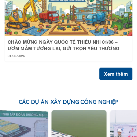
CHÀO MỪNG NGÀY QUỐC TẾ THIẾU NHI 01/06 –
ƯƠM MẦM TƯƠNG LAI, GỬI TRỌN YÊU THƯƠNG
01/06/2026
Xem thêm
CÁC DỰ ÁN XÂY DỰNG CÔNG NGHIỆP