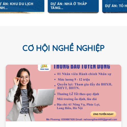
U LỊCH
DỰ ÁN: NHÀ Ở THẤP
DỰ ÁN: TỔ HỢP Y TẾ...
TẦNG...
CƠ HỘI NGHỀ NGHIỆP