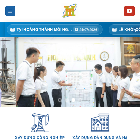
Skip
to
content
TẠI HOÀNG THÀNH MỖI NGÀY MỘT BƯỚC TIẾN
LỄ KHỞI CÔNG DỰ ÁN TÒA 02A – TRUNG TÂM THƯƠNG MẠI HỒNG KÔNG, KHÁCH SẠN, CĂN HỘ ĐỂ BÁN VÀ CHO THUÊ
24/07/2026
XÂY DỰNG CÔNG NGHIỆP
XÂY DỰNG DÂN DỤNG VÀ HẠ