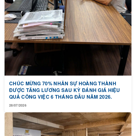
CHÚC MỪNG 70% NHÂN SỰ HOÀNG THÀNH
ĐƯỢC TĂNG LƯƠNG SAU KỲ ĐÁNH GIÁ HIỆU
QUẢ CÔNG VIỆC 6 THÁNG ĐẦU NĂM 2026.
28/07/2026