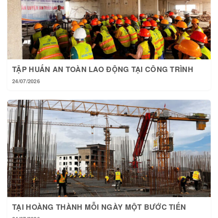
TẬP HUẤN AN TOÀN LAO ĐỘNG TẠI CÔNG TRÌNH
24/07/2026
TẠI HOÀNG THÀNH MỖI NGÀY MỘT BƯỚC TIẾN