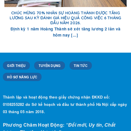
CHÚC MỪNG 70% NHÂN SỰ HOÀNG THÀNH ĐƯỢC TĂNG
LƯƠNG SAU KỲ ĐÁNH GIÁ HIỆU QUẢ CÔNG VIỆC 6 THÁNG
ĐẦU NĂM 2026.
Định kỳ 1 năm Hoàng Thành sẽ xét tăng lương 2 lần và
hôm nay [...]
GIỚI THIỆU
TUYỂN DỤNG
TIN TỨC
HỒ SƠ NĂNG LỰC
Thành lập và hoạt động theo giấy chứng nhận ĐKKD số:
0108255282 do Sở kế hoạch và đầu tư thành phố Hà Nội cấp ngày
03 tháng 05 năm 2018.
Phương Châm Hoạt Động:
“Đổi mới, Uy tín, Chất