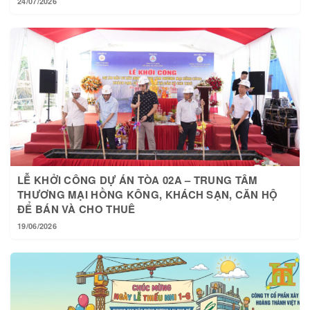
24/07/2026
LỄ KHỞI CÔNG DỰ ÁN TÒA 02A – TRUNG TÂM
THƯƠNG MẠI HỒNG KÔNG, KHÁCH SẠN, CĂN HỘ
ĐỂ BÁN VÀ CHO THUÊ
19/06/2026