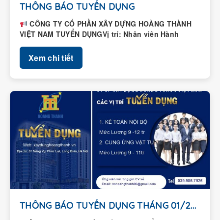
THÔNG BÁO TUYỂN DỤNG
CÔNG TY CỔ PHẦN XÂY DỰNG HOÀNG THÀNH
VIỆT NAM TUYỂN DỤNGVị trí: Nhân viên Hành
chính – Nhân...
Xem chi tiết
THÔNG BÁO TUYỂN DỤNG THÁNG 01/2026