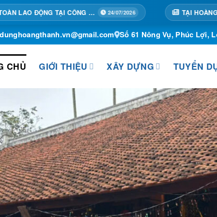
TẬP HUẤN AN TOÀN LAO ĐỘNG TẠI CÔNG TRÌNH
24/07/2026
ydunghoangthanh.vn@gmail.com
Số 61 Nông Vụ, Phúc Lợi, L
G CHỦ
GIỚI THIỆU
XÂY DỰNG
TUYỂN D