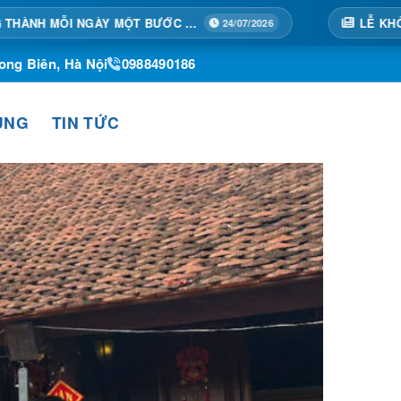
TẠI HOÀNG THÀNH MỖI NGÀY MỘT BƯỚC TIẾN
24/07/2026
ong Biên, Hà Nội
0988490186
ỤNG
TIN TỨC