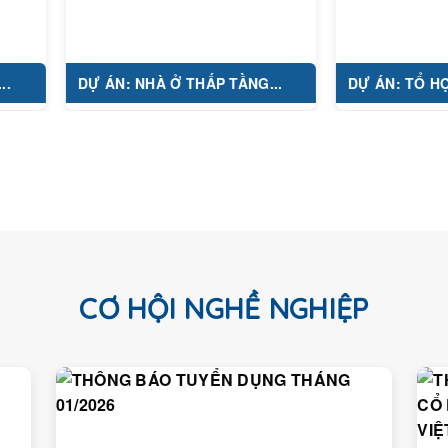
DỰ ÁN: NHÀ Ở THẤP TẦNG...
DỰ ÁN: TỔ HỢP Y TẾ...
CƠ HỘI NGHỀ NGHIỆP