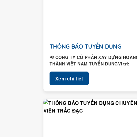
THÔNG BÁO TUYỂN DỤNG
📢 CÔNG TY CỔ PHẦN XÂY DỰNG HOÀN
THÀNH VIỆT NAM TUYỂN DỤNGVị trí:
Nhân viên Hành chính – Nhân...
Xem chi tiết