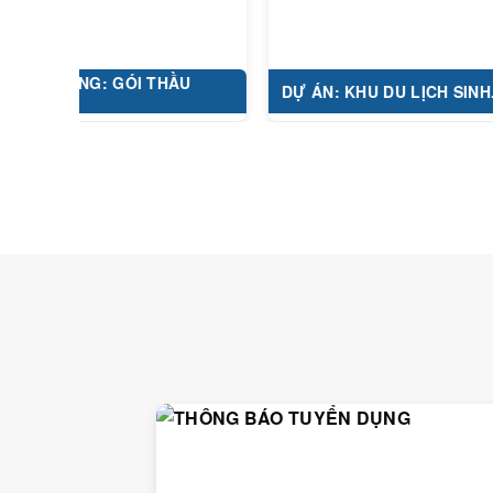
NG: GÓI THẦU
DỰ ÁN: KHU DU LỊCH SINH...