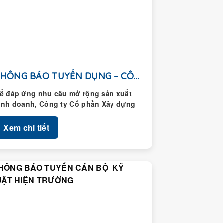
THÔNG BÁO TUYỂN DỤNG – CÔNG TY CỔ...
ể đáp ứng nhu cầu mở rộng sản xuất
inh doanh, Công ty Cổ phần Xây dựng
oàng Thành thông...
Xem chi tiết