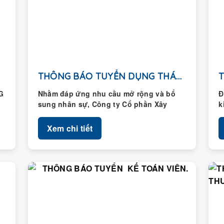
THÔNG BÁO TUYỂN DỤNG THÁNG 01/2026
G
Nhằm đáp ứng nhu cầu mở rộng và bổ
Đ
sung nhân sự, Công ty Cổ phần Xây
k
dựng Hoàng Thành...
H
Xem chi tiết