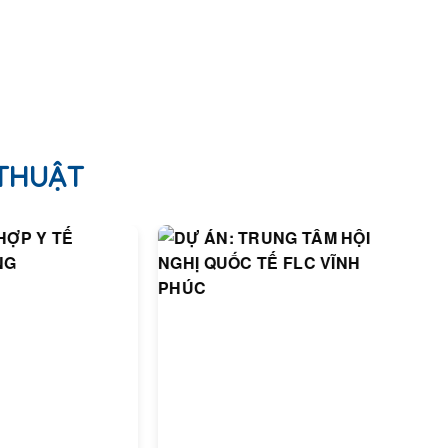
 THUẬT