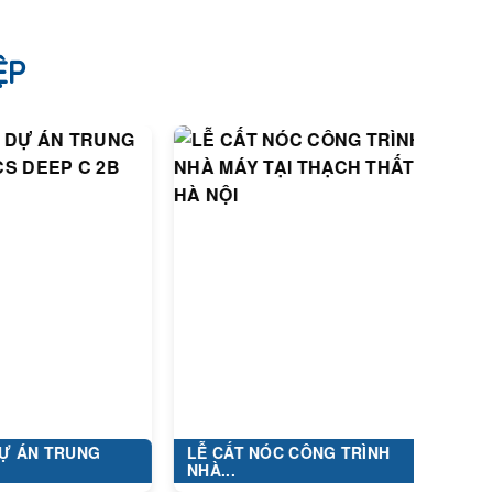
ỆP
NG
LỄ CẤT NÓC CÔNG TRÌNH
DỰ ÁN: XÂY
NHÀ...