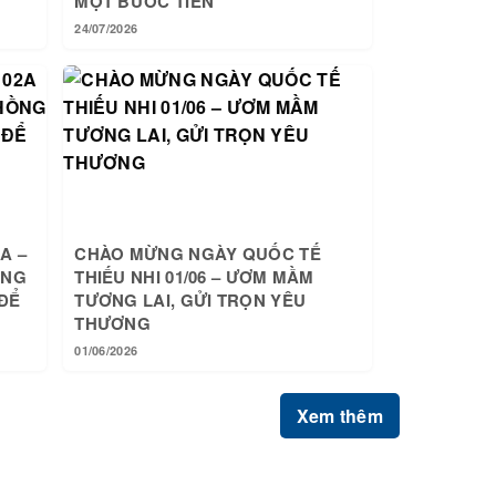
MỘT BƯỚC TIẾN
24/07/2026
A –
CHÀO MỪNG NGÀY QUỐC TẾ
ỒNG
THIẾU NHI 01/06 – ƯƠM MẦM
ĐỂ
TƯƠNG LAI, GỬI TRỌN YÊU
THƯƠNG
01/06/2026
Xem thêm