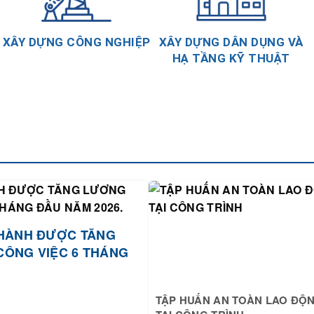
XÂY DỰNG CÔNG NGHIỆP
XÂY DỰNG DÂN DỤNG VÀ
HẠ TẦNG KỸ THUẬT
HÀNH ĐƯỢC TĂNG
CÔNG VIỆC 6 THÁNG
TẬP HUẤN AN TOÀN LAO ĐỘ