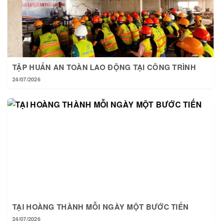
TẬP HUẤN AN TOÀN LAO ĐỘNG TẠI CÔNG TRÌNH
24/07/2026
TẠI HOÀNG THÀNH MỖI NGÀY MỘT BƯỚC TIẾN
24/07/2026