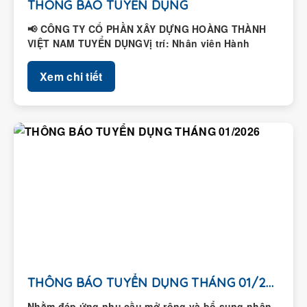
THÔNG BÁO TUYỂN DỤNG
📢 CÔNG TY CỔ PHẦN XÂY DỰNG HOÀNG THÀNH
VIỆT NAM TUYỂN DỤNGVị trí: Nhân viên Hành
chính – Nhân...
Xem chi tiết
THÔNG BÁO TUYỂN DỤNG THÁNG 01/2026
Nhằm đáp ứng nhu cầu mở rộng và bổ sung nhân