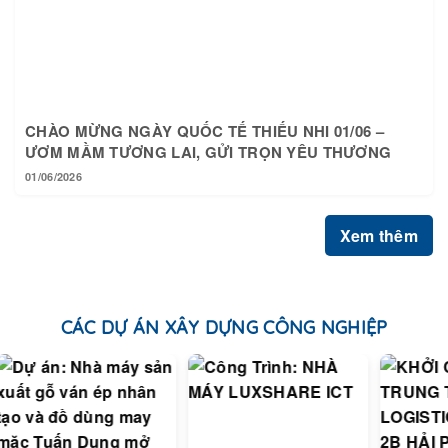
CHÀO MỪNG NGÀY QUỐC TẾ THIẾU NHI 01/06 –
ƯƠM MẦM TƯƠNG LAI, GỬI TRỌN YÊU THƯƠNG
01/06/2026
Xem thêm
CÁC DỰ ÁN XÂY DỰNG CÔNG NGHIỆP