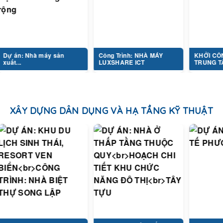
n: Nhà máy sản
Công Trình: NHÀ MÁY
KHỞI CÔNG D
..
LUXSHARE ICT
TRUNG TÂM...
XÂY DỰNG DÂN DỤNG VÀ HẠ TẦNG KỸ THUẬT