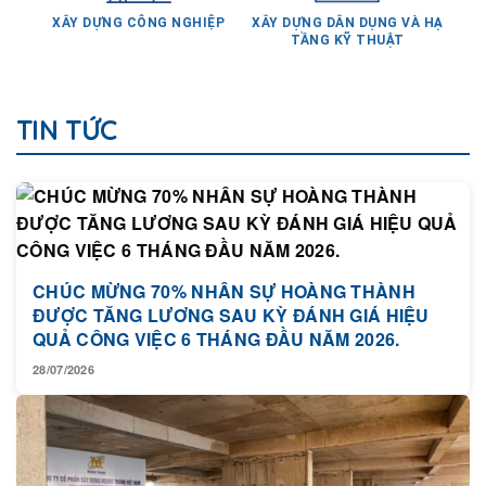
XÂY DỰNG CÔNG NGHIỆP
XÂY DỰNG DÂN DỤNG VÀ HẠ
TẦNG KỸ THUẬT
TIN TỨC
CHÚC MỪNG 70% NHÂN SỰ HOÀNG THÀNH
ĐƯỢC TĂNG LƯƠNG SAU KỲ ĐÁNH GIÁ HIỆU
QUẢ CÔNG VIỆC 6 THÁNG ĐẦU NĂM 2026.
28/07/2026