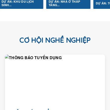
ÁN: KHU DU LỊCH
DỰ ÁN: NHÀ Ở THẤP
DỰ ÁN: TỔ HỢP 
..
TẦNG...
CƠ HỘI NGHỀ NGHIỆP