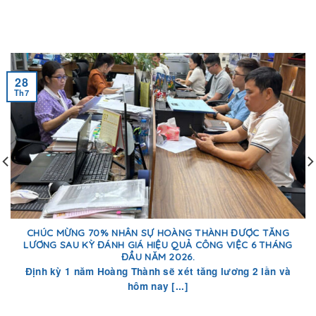
28
Th7
CHÚC MỪNG 70% NHÂN SỰ HOÀNG THÀNH ĐƯỢC TĂNG
LƯƠNG SAU KỲ ĐÁNH GIÁ HIỆU QUẢ CÔNG VIỆC 6 THÁNG
ĐẦU NĂM 2026.
Định kỳ 1 năm Hoàng Thành sẽ xét tăng lương 2 lần và
hôm nay [...]