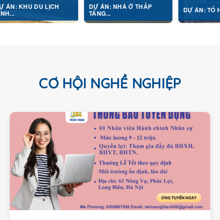
DU LỊCH
DỰ ÁN: NHÀ Ở THẤP
DỰ ÁN: TỔ HỢP Y TẾ...
TẦNG...
CƠ HỘI NGHỀ NGHIỆP