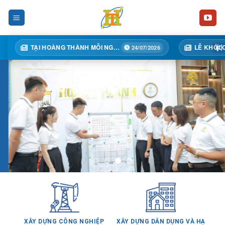
Skip
to
content
TẠI HOÀNG THÀNH MỖI NGÀY MỘT BƯỚC TIẾN
LỄ KHỞI CÔNG DỰ ÁN TÒA 02A – TRUNG TÂM THƯƠNG MẠI HỒ
24/07/2026
XÂY DỰNG CÔNG NGHIỆP
XÂY DỰNG DÂN DỤNG VÀ HẠ