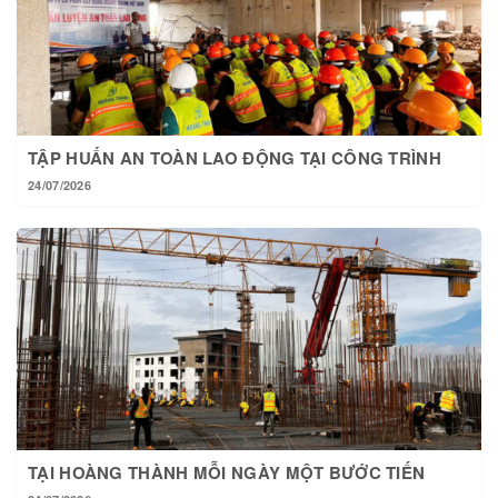
TẬP HUẤN AN TOÀN LAO ĐỘNG TẠI CÔNG TRÌNH
24/07/2026
TẠI HOÀNG THÀNH MỖI NGÀY MỘT BƯỚC TIẾN