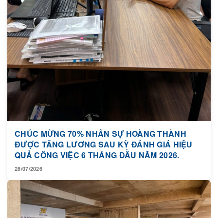
CHÚC MỪNG 70% NHÂN SỰ HOÀNG THÀNH
ĐƯỢC TĂNG LƯƠNG SAU KỲ ĐÁNH GIÁ HIỆU
QUẢ CÔNG VIỆC 6 THÁNG ĐẦU NĂM 2026.
28/07/2026