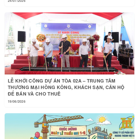
24/07/2026
LỄ KHỞI CÔNG DỰ ÁN TÒA 02A – TRUNG TÂM
THƯƠNG MẠI HỒNG KÔNG, KHÁCH SẠN, CĂN HỘ
ĐỂ BÁN VÀ CHO THUÊ
19/06/2026