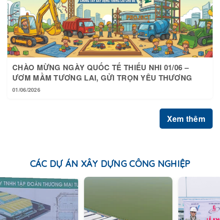
CHÀO MỪNG NGÀY QUỐC TẾ THIẾU NHI 01/06 –
ƯƠM MẦM TƯƠNG LAI, GỬI TRỌN YÊU THƯƠNG
01/06/2026
Xem thêm
CÁC DỰ ÁN XÂY DỰNG CÔNG NGHIỆP