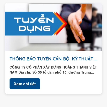
THÔNG BÁO TUYỂN CÁN BỘ KỸ THUẬT HIỆN...
CÔNG TY CỔ PHẦN XÂY DỰNG HOÀNG THÀNH VIỆT
NAM Địa chỉ: Số 30 tổ dân phố 15, đường Trung...
Xem chi tiết