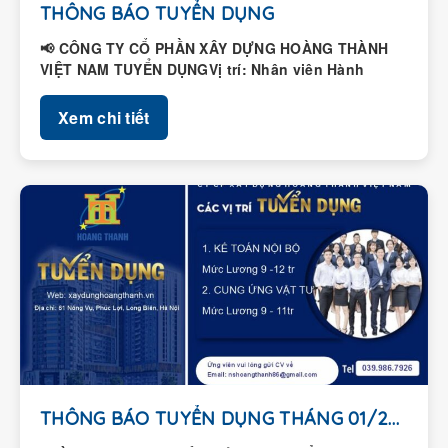
THÔNG BÁO TUYỂN DỤNG
📢 CÔNG TY CỔ PHẦN XÂY DỰNG HOÀNG THÀNH
VIỆT NAM TUYỂN DỤNGVị trí: Nhân viên Hành
chính – Nhân...
Xem chi tiết
THÔNG BÁO TUYỂN DỤNG THÁNG 01/2026