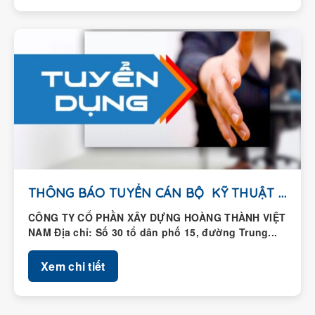
THÔNG BÁO TUYỂN CÁN BỘ KỸ THUẬT HIỆN...
CÔNG TY CỔ PHẦN XÂY DỰNG HOÀNG THÀNH VIỆT
NAM Địa chỉ: Số 30 tổ dân phố 15, đường Trung...
Xem chi tiết