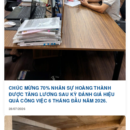
CHÚC MỪNG 70% NHÂN SỰ HOÀNG THÀNH
ĐƯỢC TĂNG LƯƠNG SAU KỲ ĐÁNH GIÁ HIỆU
QUẢ CÔNG VIỆC 6 THÁNG ĐẦU NĂM 2026.
28/07/2026