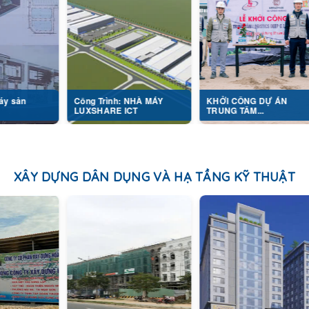
Công Trình: NHÀ MÁY
KHỞI CÔNG DỰ ÁN
LỄ 
LUXSHARE ICT
TRUNG TÂM...
NHÀ
XÂY DỰNG DÂN DỤNG VÀ HẠ TẦNG KỸ THUẬT