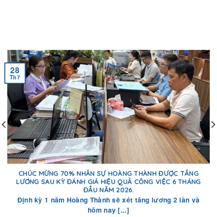
28
Th7
CHÚC MỪNG 70% NHÂN SỰ HOÀNG THÀNH ĐƯỢC TĂNG
LƯƠNG SAU KỲ ĐÁNH GIÁ HIỆU QUẢ CÔNG VIỆC 6 THÁNG
ĐẦU NĂM 2026.
Định kỳ 1 năm Hoàng Thành sẽ xét tăng lương 2 lần và
hôm nay [...]