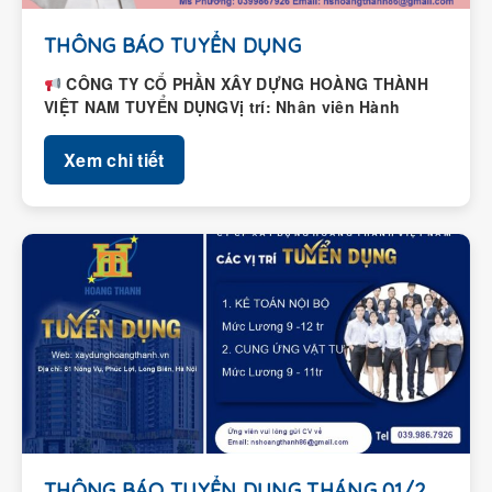
THÔNG BÁO TUYỂN DỤNG
CÔNG TY CỔ PHẦN XÂY DỰNG HOÀNG THÀNH
VIỆT NAM TUYỂN DỤNGVị trí: Nhân viên Hành
chính – Nhân...
Xem chi tiết
THÔNG BÁO TUYỂN DỤNG THÁNG 01/2026