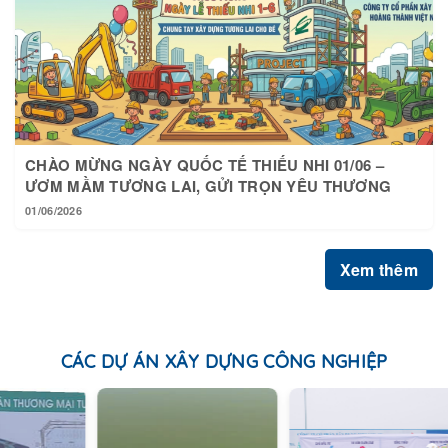
CHÀO MỪNG NGÀY QUỐC TẾ THIẾU NHI 01/06 –
ƯƠM MẦM TƯƠNG LAI, GỬI TRỌN YÊU THƯƠNG
01/06/2026
Xem thêm
CÁC DỰ ÁN XÂY DỰNG CÔNG NGHIỆP