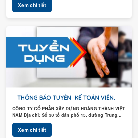
THÔNG BÁO TUYỂN KẾ TOÁN VIÊN.
CÔNG TY CỔ PHẦN XÂY DỰNG HOÀNG THÀNH VIỆT
NAM Địa chỉ: Số 30 tổ dân phố 15, đường Trung...
Xem chi tiết