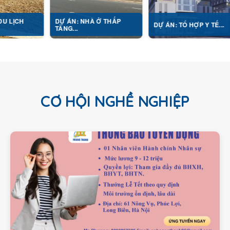
DỰ ÁN: NHÀ Ở THẤP
DỰ 
DỰ ÁN: TỔ HỢP Y TẾ...
TẦNG...
NGHỊ
CƠ HỘI NGHỀ NGHIỆP