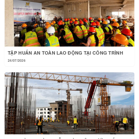
TẬP HUẤN AN TOÀN LAO ĐỘNG TẠI CÔNG TRÌNH
24/07/2026
TẠI HOÀNG THÀNH MỖI NGÀY MỘT BƯỚC TIẾN