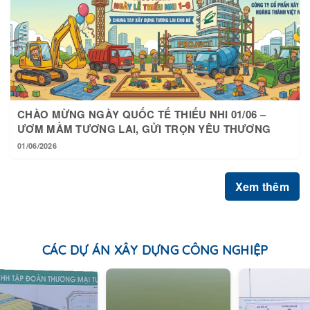
CHÀO MỪNG NGÀY QUỐC TẾ THIẾU NHI 01/06 –
ƯƠM MẦM TƯƠNG LAI, GỬI TRỌN YÊU THƯƠNG
01/06/2026
Xem thêm
CÁC DỰ ÁN XÂY DỰNG CÔNG NGHIỆP