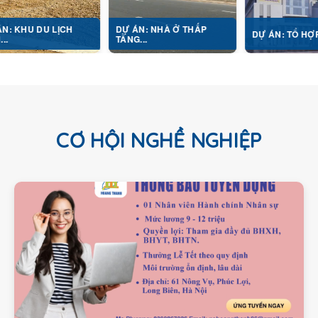
 LỊCH
DỰ ÁN: NHÀ Ở THẤP
DỰ ÁN: TỔ HỢP Y TẾ...
TẦNG...
CƠ HỘI NGHỀ NGHIỆP