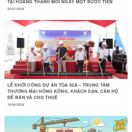
TẠI HOÀNG THÀNH MỖI NGÀY MỘT BƯỚC TIẾN
24/07/2026
LỄ KHỞI CÔNG DỰ ÁN TÒA 02A – TRUNG TÂM
THƯƠNG MẠI HỒNG KÔNG, KHÁCH SẠN, CĂN HỘ
ĐỂ BÁN VÀ CHO THUÊ
19/06/2026