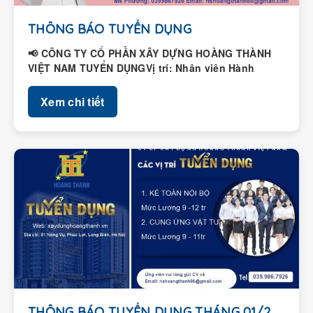
THÔNG BÁO TUYỂN DỤNG
📢 CÔNG TY CỔ PHẦN XÂY DỰNG HOÀNG THÀNH
VIỆT NAM TUYỂN DỤNGVị trí: Nhân viên Hành
chính – Nhân...
Xem chi tiết
THÔNG BÁO TUYỂN DỤNG THÁNG 01/2026