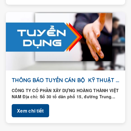
THÔNG BÁO TUYỂN CÁN BỘ KỸ THUẬT HIỆN...
CÔNG TY CỔ PHẦN XÂY DỰNG HOÀNG THÀNH VIỆT
NAM Địa chỉ: Số 30 tổ dân phố 15, đường Trung...
Xem chi tiết