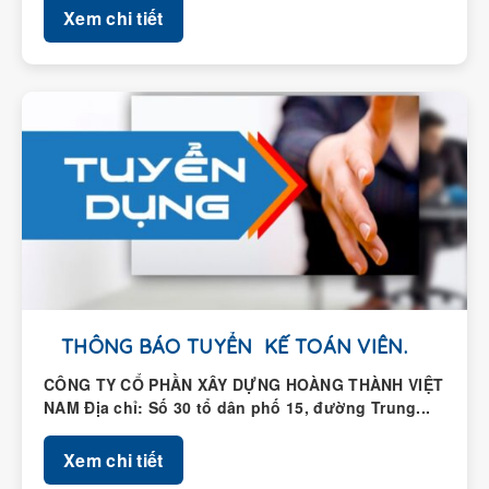
Xem chi tiết
THÔNG BÁO TUYỂN KẾ TOÁN VIÊN.
CÔNG TY CỔ PHẦN XÂY DỰNG HOÀNG THÀNH VIỆT
NAM Địa chỉ: Số 30 tổ dân phố 15, đường Trung...
Xem chi tiết