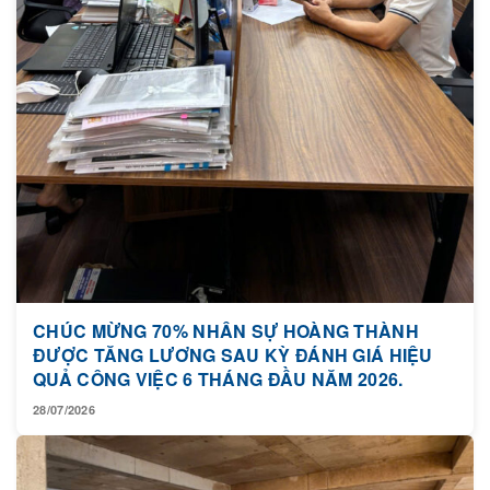
CHÚC MỪNG 70% NHÂN SỰ HOÀNG THÀNH
ĐƯỢC TĂNG LƯƠNG SAU KỲ ĐÁNH GIÁ HIỆU
QUẢ CÔNG VIỆC 6 THÁNG ĐẦU NĂM 2026.
28/07/2026