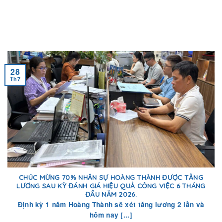
28
Th7
CHÚC MỪNG 70% NHÂN SỰ HOÀNG THÀNH ĐƯỢC TĂNG
LƯƠNG SAU KỲ ĐÁNH GIÁ HIỆU QUẢ CÔNG VIỆC 6 THÁNG
ĐẦU NĂM 2026.
Định kỳ 1 năm Hoàng Thành sẽ xét tăng lương 2 lần và
hôm nay [...]