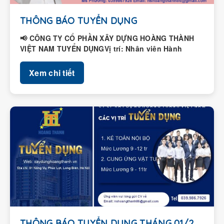
THÔNG BÁO TUYỂN DỤNG
📢 CÔNG TY CỔ PHẦN XÂY DỰNG HOÀNG THÀNH
VIỆT NAM TUYỂN DỤNGVị trí: Nhân viên Hành
chính – Nhân...
Xem chi tiết
THÔNG BÁO TUYỂN DỤNG THÁNG 01/2026