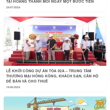
TẠI HOÀNG THÀNH MỖI NGÀY MỘT BƯỚC TIẾN
24/07/2026
LỄ KHỞI CÔNG DỰ ÁN TÒA 02A – TRUNG TÂM
THƯƠNG MẠI HỒNG KÔNG, KHÁCH SẠN, CĂN HỘ
ĐỂ BÁN VÀ CHO THUÊ
19/06/2026