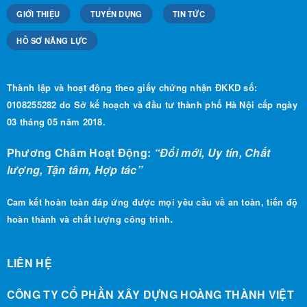
GIỚI THIỆU
TUYỂN DỤNG
TIN TỨC
HỒ SƠ NĂNG LỰC
Thành lập và hoạt động theo giấy chứng nhận ĐKKD số:
0108255282 do Sở kế hoạch và đầu tư thành phố Hà Nội cấp ngày
03 tháng 05 năm 2018.
Phương Châm Hoạt Động:
“Đổi mới, Uy tín, Chất
lượng, Tận tâm, Hợp tác”
Cam kết hoàn toàn đáp ứng được mọi yêu cầu về an toàn, tiến độ
.
hoàn thành và chất lượng công trình
LIÊN HỆ
CÔNG TY CỔ PHẦN XÂY DỰNG HOÀNG THÀNH VIỆT