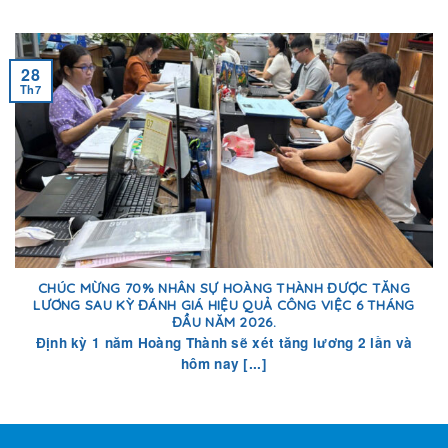
28
Th7
CHÚC MỪNG 70% NHÂN SỰ HOÀNG THÀNH ĐƯỢC TĂNG
LƯƠNG SAU KỲ ĐÁNH GIÁ HIỆU QUẢ CÔNG VIỆC 6 THÁNG
ĐẦU NĂM 2026.
Định kỳ 1 năm Hoàng Thành sẽ xét tăng lương 2 lần và
hôm nay [...]