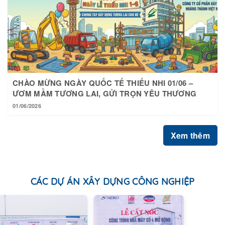
CHÀO MỪNG NGÀY QUỐC TẾ THIẾU NHI 01/06 –
ƯƠM MẦM TƯƠNG LAI, GỬI TRỌN YÊU THƯƠNG
01/06/2026
Xem thêm
CÁC DỰ ÁN XÂY DỰNG CÔNG NGHIỆP