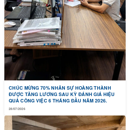
CHÚC MỪNG 70% NHÂN SỰ HOÀNG THÀNH
ĐƯỢC TĂNG LƯƠNG SAU KỲ ĐÁNH GIÁ HIỆU
QUẢ CÔNG VIỆC 6 THÁNG ĐẦU NĂM 2026.
28/07/2026