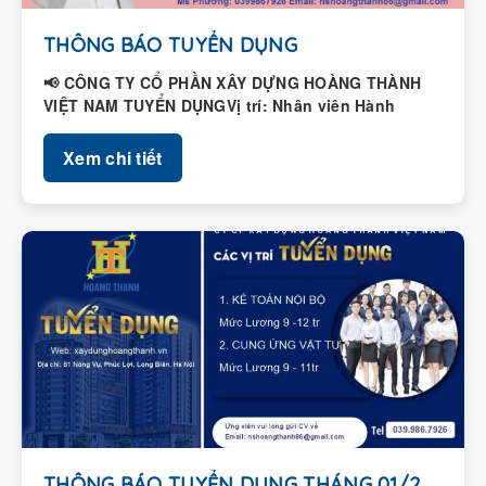
THÔNG BÁO TUYỂN DỤNG
📢 CÔNG TY CỔ PHẦN XÂY DỰNG HOÀNG THÀNH
VIỆT NAM TUYỂN DỤNGVị trí: Nhân viên Hành
chính – Nhân...
Xem chi tiết
THÔNG BÁO TUYỂN DỤNG THÁNG 01/2026