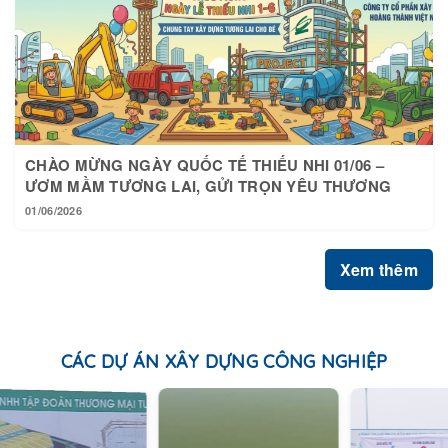
CHÀO MỪNG NGÀY QUỐC TẾ THIẾU NHI 01/06 –
ƯƠM MẦM TƯƠNG LAI, GỬI TRỌN YÊU THƯƠNG
01/06/2026
Xem thêm
CÁC DỰ ÁN XÂY DỰNG CÔNG NGHIỆP