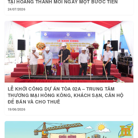
TẠI HOÀNG THÀNH MỖI NGÀY MỘT BƯỚC TIẾN
24/07/2026
LỄ KHỞI CÔNG DỰ ÁN TÒA 02A – TRUNG TÂM
THƯƠNG MẠI HỒNG KÔNG, KHÁCH SẠN, CĂN HỘ
ĐỂ BÁN VÀ CHO THUÊ
19/06/2026