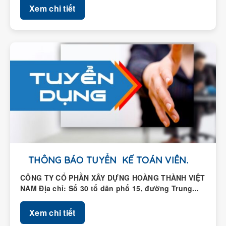
Xem chi tiết
THÔNG BÁO TUYỂN KẾ TOÁN VIÊN.
CÔNG TY CỔ PHẦN XÂY DỰNG HOÀNG THÀNH VIỆT
NAM Địa chỉ: Số 30 tổ dân phố 15, đường Trung...
Xem chi tiết