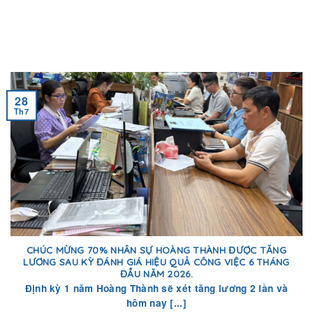
28
Th7
CHÚC MỪNG 70% NHÂN SỰ HOÀNG THÀNH ĐƯỢC TĂNG
LƯƠNG SAU KỲ ĐÁNH GIÁ HIỆU QUẢ CÔNG VIỆC 6 THÁNG
ĐẦU NĂM 2026.
Định kỳ 1 năm Hoàng Thành sẽ xét tăng lương 2 lần và
hôm nay [...]