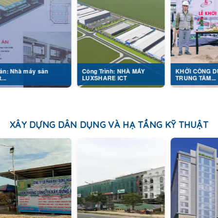
y sản
Công Trình: NHÀ MÁY
KHỞI CÔNG DỰ ÁN
LUXSHARE ICT
TRUNG TÂM...
XÂY DỰNG DÂN DỤNG VÀ HẠ TẦNG KỸ THUẬT