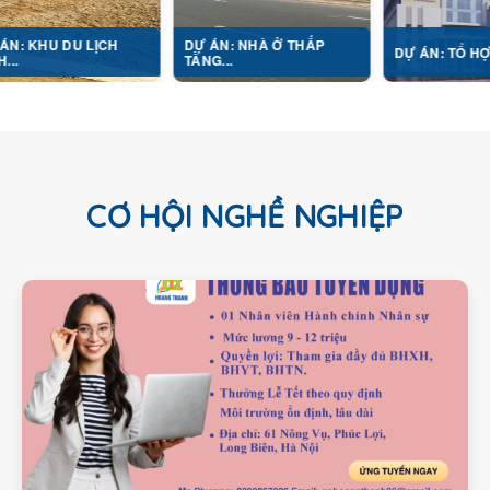
U LỊCH
DỰ ÁN: NHÀ Ở THẤP
DỰ ÁN: TỔ HỢP Y TẾ...
TẦNG...
CƠ HỘI NGHỀ NGHIỆP