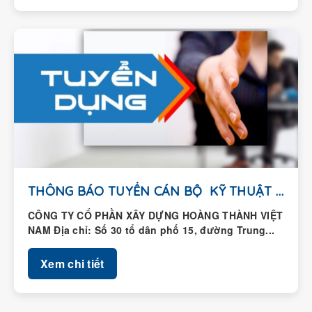
THÔNG BÁO TUYỂN CÁN BỘ KỸ THUẬT HIỆN...
CÔNG TY CỔ PHẦN XÂY DỰNG HOÀNG THÀNH VIỆT
NAM Địa chỉ: Số 30 tổ dân phố 15, đường Trung...
Xem chi tiết