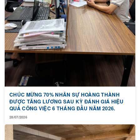
CHÚC MỪNG 70% NHÂN SỰ HOÀNG THÀNH
ĐƯỢC TĂNG LƯƠNG SAU KỲ ĐÁNH GIÁ HIỆU
QUẢ CÔNG VIỆC 6 THÁNG ĐẦU NĂM 2026.
28/07/2026