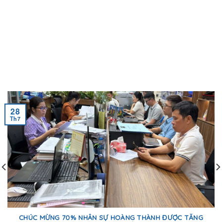
28
Th7
CHÚC MỪNG 70% NHÂN SỰ HOÀNG THÀNH ĐƯỢC TĂNG
LƯƠNG SAU KỲ ĐÁNH GIÁ HIỆU QUẢ CÔNG VIỆC 6 THÁNG
ĐẦU NĂM 2026.