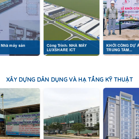
ản
Công Trình: NHÀ MÁY
KHỞI CÔNG DỰ ÁN
LUXSHARE ICT
TRUNG TÂM...
XÂY DỰNG DÂN DỤNG VÀ HẠ TẦNG KỸ THUẬT