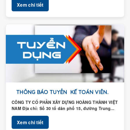
THÔNG BÁO TUYỂN KẾ TOÁN VIÊN.
CÔNG TY CỔ PHẦN XÂY DỰNG HOÀNG THÀNH VIỆT
NAM Địa chỉ: Số 30 tổ dân phố 15, đường Trung...
Xem chi tiết