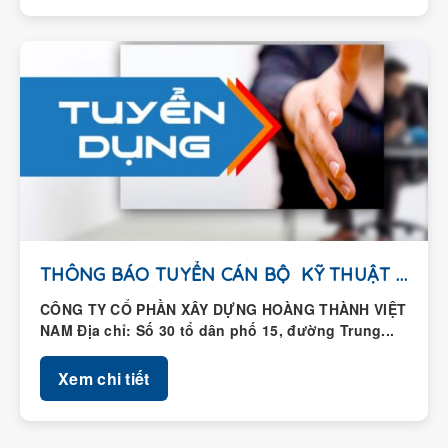
THÔNG BÁO TUYỂN CÁN BỘ KỸ THUẬT HIỆN...
CÔNG TY CỔ PHẦN XÂY DỰNG HOÀNG THÀNH VIỆT
NAM Địa chỉ: Số 30 tổ dân phố 15, đường Trung...
Xem chi tiết