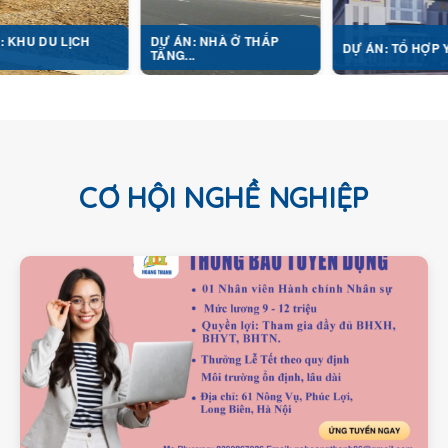
ỊCH
DỰ ÁN: NHÀ Ở THẤP
DỰ ÁN: TỔ HỢP Y TẾ...
TẦNG...
CƠ HỘI NGHỀ NGHIỆP