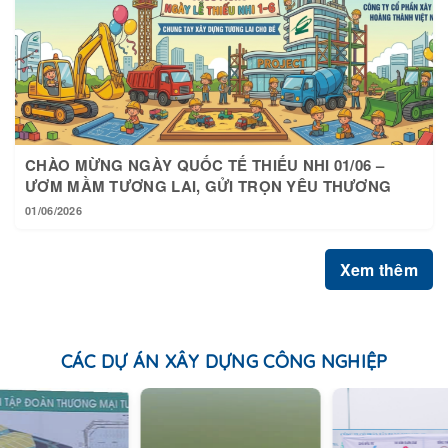
CHÀO MỪNG NGÀY QUỐC TẾ THIẾU NHI 01/06 –
ƯƠM MẦM TƯƠNG LAI, GỬI TRỌN YÊU THƯƠNG
01/06/2026
Xem thêm
CÁC DỰ ÁN XÂY DỰNG CÔNG NGHIỆP