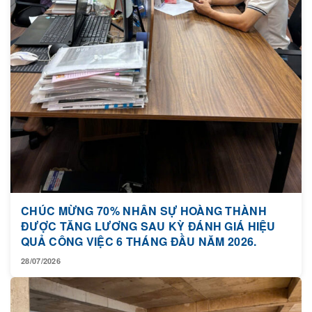
CHÚC MỪNG 70% NHÂN SỰ HOÀNG THÀNH
ĐƯỢC TĂNG LƯƠNG SAU KỲ ĐÁNH GIÁ HIỆU
QUẢ CÔNG VIỆC 6 THÁNG ĐẦU NĂM 2026.
28/07/2026