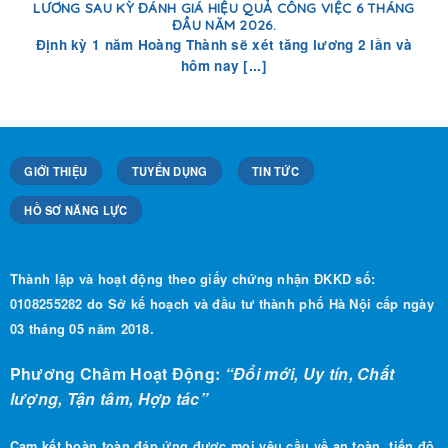
Định kỳ 1 năm Hoàng Thành sẽ xét tăng lương 2 lần và
hôm nay [...]
GIỚI THIỆU
TUYỂN DỤNG
TIN TỨC
HỒ SƠ NĂNG LỰC
Thành lập và hoạt động theo giấy chứng nhận ĐKKD số:
0108255282 do Sở kế hoạch và đầu tư thành phố Hà Nội cấp ngày
03 tháng 05 năm 2018.
Phương Châm Hoạt Động:
“Đổi mới, Uy tín, Chất
lượng, Tận tâm, Hợp tác”
Cam kết hoàn toàn đáp ứng được mọi yêu cầu về an toàn, tiến độ
.
hoàn thành và chất lượng công trình