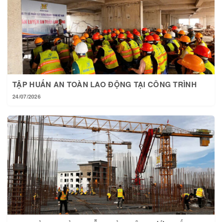
TẬP HUẤN AN TOÀN LAO ĐỘNG TẠI CÔNG TRÌNH
24/07/2026
TẠI HOÀNG THÀNH MỖI NGÀY MỘT BƯỚC TIẾN